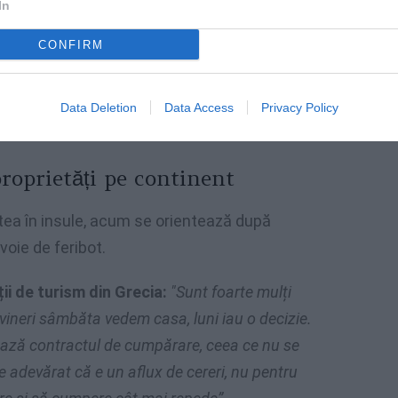
In
locul unei tranzacții. De la a avea un plan, am
fectează rezervele și situația războiului din
CONFIRM
 acum, dar e bine să stăm cu urechea ciulită.
 muta imediat. E un loc pe care ni-l dorim și îl
Data Deletion
Data Access
Privacy Policy
 care suntem acum″
.
roprietăți pe continent
 stea în insule, acum se orientează după
voie de feribot.
i de turism din Grecia:
″Sunt foarte mulți
 vineri sâmbăta vedem casa, luni iau o decizie.
ează contractul de cumpărare, ceea ce nu se
e adevărat că e un aflux de cereri, nu pentru