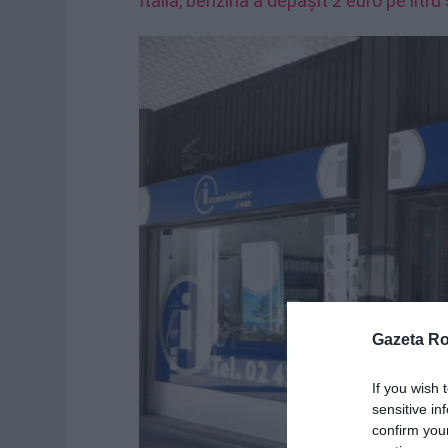
Italia, benzina a depășit 2 euro pe litru 
Gazeta R
If you wish 
sensitive in
confirm you