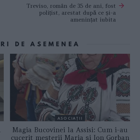
Treviso, român de 35 de ani, fost
polițist, arestat după ce și-a
amenințat iubita
ORI DE ASEMENEA
ASOCIAŢII
a
Magia Bucovinei la Assisi: Cum i-au
cucerit meșterii Maria și Ion Gorban