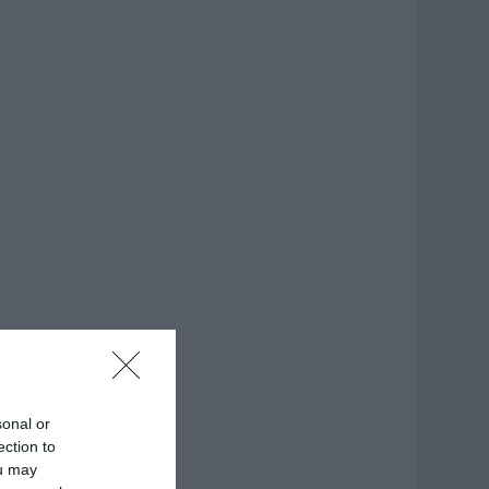
sonal or
ection to
ou may