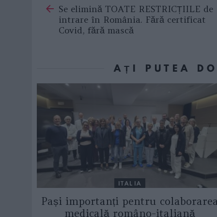
Se elimină TOATE RESTRICȚIILE de
more
intrare în România. Fără certificat
Covid, fără mască
AȚI PUTEA D
ITALIA
Pași importanți pentru colaborare
medicală româno-italiană