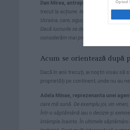
Opted 
Dan Mirea, antreprenor:
“Suntem în mij
trecut la acțiune. Inflația uriașă, care a
Ucraina, care, sigur, nu e îngrijorătoare
Dacă lucrurile se degradează aici, ne vom
considerăm mai protejat decât locul în
Acum se orientează după p
Dacă în anii trecuți, ai noștri visau să
proprietăți pe continent, unde nu au ne
Adela Minae, reprezenanta unei agenți
care mă sună. De exemplu joi, vin vineri,
Într-o săptămână iau o decizie și semn
întâmpla înainte. În ultimele săptămâni 