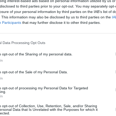
eing interest-based ads based on personal information utilized by us or
disclosed to third parties prior to your opt-out. You may separately opt-
losure of your personal information by third parties on the IAB’s list of
. This information may also be disclosed by us to third parties on the
IA
locuințe în străinătate
Participants
that may further disclose it to other third parties.
 17 ani. Locuiesc în Craiova, la șapte ore de
rei dormitoare.
l Data Processing Opt Outs
 este mai aproape de România, te urci în
o opt-out of the Sharing of my personal data.
In
sunt undeva în afara orașului, și probabil îi
două motive: Trebuie să ai ceva și în altă țară,
o opt-out of the Sale of my Personal Data.
să ai unde să tragi, ca să zic așa… Atunci cu
In
va nu e în regulă, voi pleca imediat”
.
to opt-out of processing my Personal Data for Targeted
ing.
In
de euro, tot pentru o casă în Grecia. El va
ăiatul lor este doctorand în Statele Unite.
o opt-out of Collection, Use, Retention, Sale, and/or Sharing
ersonal Data that Is Unrelated with the Purposes for which it
lected.