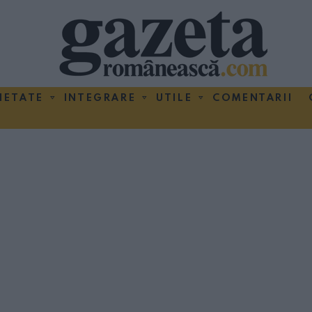
IETATE
INTEGRARE
UTILE
COMENTARII