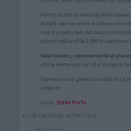
închiriat. Sunt mulți interesați să cump
Pentru astfel de investiții aveți nevoie
fiscală care se emite în câteva minute 
o lună și patru luni, din cauza birocrați
pătrat, însă urcă la 2.500 în cazul unor 
Iulia Hoinaru, reprezentantă al unei ag
ultima vreme care vor să-și cumpere case
Oamenii nu se gândesc neapărat să plec
adăpost.
sursa:
Stirile ProTv
STIRI DIASPORA
STIRI ITALIA
Articolul anterior
See