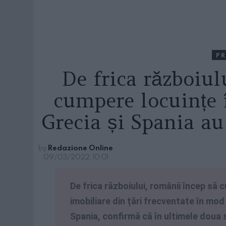
PR
De frica războiul
cumpere locuințe î
Grecia și Spania au
by
Redazione Online
09/03/2022, 10:01
De frica războiului, românii încep să 
imobiliare din țări frecventate în mod
Spania, confirmă că în ultimele doua 