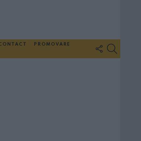
CONTACT
PROMOVARE
FOLLOW
SEARCH
US
Couple Photoshoot Paris