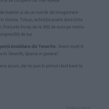
ere și să cumpere cât mai repede”
.
 de buletin și de un număr de înregistrare
în Grecia. Totuși, achiziția poate dura între
ei. Prețurile încep de la 500 de euro pe metru
proprietăți de lux.
enții imobiliare din Tenerife:
″Avem mulți în
 în Tenerife, Spania în general″⁣
.
e acum, dar își pun în primul rând banii la
Următorul articol