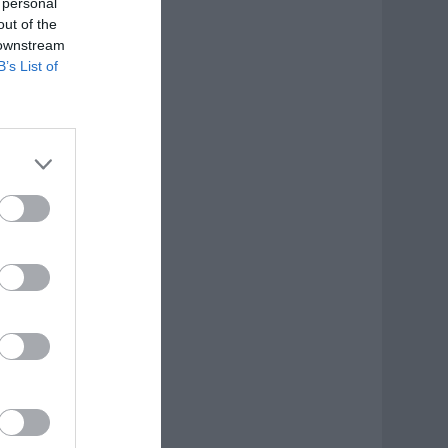
 personal
out of the
 downstream
B’s List of