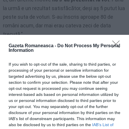
la urmă e un rezultat satisfăcător, deși aș fi putut lua
peste suta de voturi. S-au înscris aproape 80 de
români acum, dar mai erau cateva zeci de data
trecută.”
Gazeta Romaneasca -
Do Not Process My Personal
Information
Sorin Robu, candidat Idv la Corciano: ”A
venit vremea să mă implic în politică”
If you wish to opt-out of the sale, sharing to third parties, or
processing of your personal or sensitive information for
Sorin Robu ne-a povestit cum a obținut cele 52 de
targeted advertising by us, please use the below opt-out
section to confirm your selection. Please note that after your
voturi. ”
Am transpirat bine pentru fiecare vot în
opt-out request is processed you may continue seeing
parte
, în mai multe ”runde”. A trebuit să mă lupt
interest-based ads based on personal information utilized by
us or personal information disclosed to third parties prior to
pentru cele 52 de voturi. O dată la înscrierea
your opt-out. You may separately opt-out of the further
românilor, a doua oară la eliberarea procurilor, apoi la
disclosure of your personal information by third parties on the
IAB’s list of downstream participants. This information may
eliberarea ”teserelor” și în zilele de votare pentru a-i
also be disclosed by us to third parties on the
IAB’s List of
scoate pe români la vot. Profit de această ocazie să