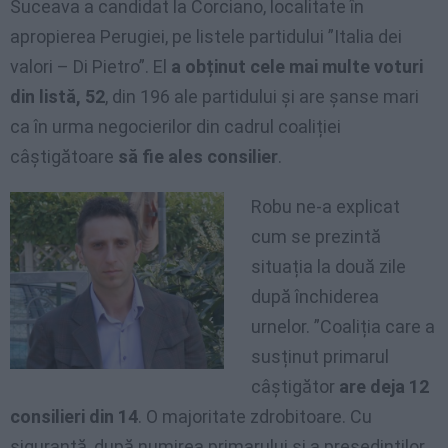
Suceava a candidat la Corciano, localitate în
apropierea Perugiei, pe listele partidului ”Italia dei
valori – Di Pietro”. El
a obținut cele mai multe voturi
din listă, 52
, din 196 ale partidului și are șanse mari
ca în urma negocierilor din cadrul coaliției
câștigătoare
să fie ales consilier
.
Robu ne-a explicat
cum se prezintă
situația la două zile
după închiderea
urnelor. ”Coaliția care a
susținut primarul
câștigător
are deja 12
consilieri din 14
. O majoritate zdrobitoare. Cu
siguranță, după numirea primarului și a președinților