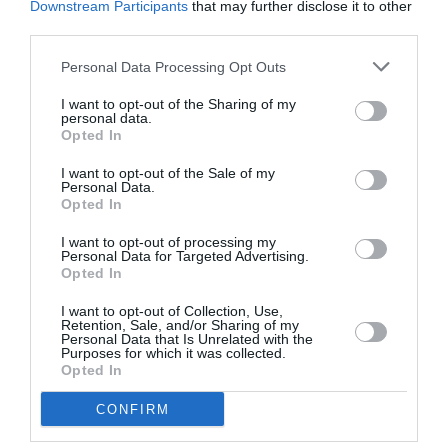
Downstream Participants
that may further disclose it to other
le mulțumesc tuturor celor care m-au votat. Am
third parties.
făcut o figură frumoasă până la urmă.”
Personal Data Processing Opt Outs
I want to opt-out of the Sharing of my
Andi Rădiu
personal data.
Opted In
I want to opt-out of the Sale of my
Personal Data.
Opted In
I want to opt-out of processing my
Personal Data for Targeted Advertising.
Opted In
Articolul anterior
See
Rostul presei şi al proştilor în societate
more
I want to opt-out of Collection, Use,
Retention, Sale, and/or Sharing of my
Personal Data that Is Unrelated with the
Următorul articol
Purposes for which it was collected.
Cătălin Dragomir, 22 de ani, electrocutat
Opted In
mortal la furat cupru în Agrigento / al
şaptelea mort în 2013
CONFIRM