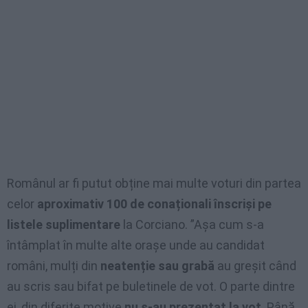
Românul ar fi putut obține mai multe voturi din partea
celor
aproximativ 100 de conaționali înscriși pe
listele suplimentare
la Corciano. ”Așa cum s-a
întâmplat în multe alte orașe unde au candidat
români, mulți din
neatenție sau grabă
au greșit când
au scris sau bifat pe buletinele de vot. O parte dintre
ei, din diferite motive
nu s-au prezentat la vot
. Până