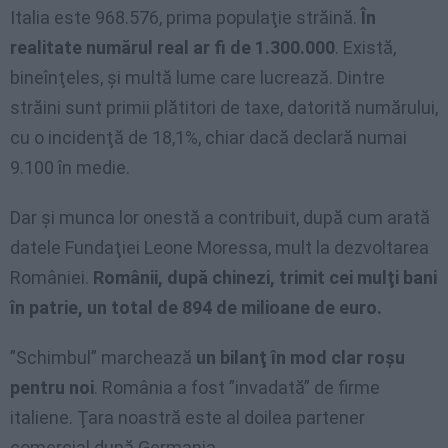
Italia este 968.576, prima populaţie străină.
În
realitate numărul real ar fi de 1.300.000
. Există,
bineînţeles, şi multă lume care lucrează. Dintre
străini sunt primii plătitori de taxe, datorită numărului,
cu o incidenţă de 18,1%, chiar dacă declară numai
9.100 în medie.
Dar şi munca lor onestă a contribuit, după cum arată
datele Fundaţiei Leone Moressa, mult la dezvoltarea
României.
Românii, după chinezi, trimit cei mulţi bani
în patrie, un total de 894 de milioane de euro.
”Schimbul” marchează
un bilanţ în mod clar roşu
pentru noi
. România a fost ”invadată” de firme
italiene. Ţara noastră este al doilea partener
comercial după Germania.