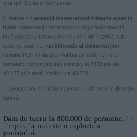
s-ar goli Sicilia şi Campania.
O treime din
această maree umană trăieşte acum în
Italia
. Marea majoritate este cu siguranţă onestă,
însă odată cu intrarea României în UE în 2007, Italia
este tot mai mult
un Eldorado al delincvenţilor
români
. Potrivit datelor Poliţiei de stat, numărul
românilor denunţaţi sau arestaţi în 2008 era de
42.177 şi în anul următor de 43.228.
În aceiaşi ani, din Italia a plecat un alt exod, în direcţie
opusă.
Dăm de lucru la 800.000 de persoane
, în
timp ce la noi este o explozie a
şomajului.