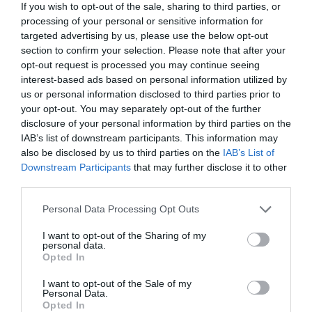
If you wish to opt-out of the sale, sharing to third parties, or
internaţional emis de România se aflau în Italia.
processing of your personal or sensitive information for
targeted advertising by us, please use the below opt-out
section to confirm your selection. Please note that after your
În acelaşi an, potrivit datelor Ministerului de Interne,
opt-out request is processed you may continue seeing
românii au comis 107 tentative de omor
, 2.211 de
interest-based ads based on personal information utilized by
vătămări corporale, 21 de abuzuri sexuale asupra
us or personal information disclosed to third parties prior to
your opt-out. You may separately opt-out of the further
unor minori, 12.572 de furturi, în creştere faţă de cele
disclosure of your personal information by third parties on the
12.371 din anul anterior, 1.302 jafuri, 1.135 de
IAB’s list of downstream participants. This information may
also be disclosed by us to third parties on the
IAB’s List of
infracţiuni informatice. Pentru droguri au fost
Downstream Participants
that may further disclose it to other
efectuate 470 de denunţuri sau arestări şi 602
third parties.
pentru exploatarea prostituţiei.
Personal Data Processing Opt Outs
Încă din 2004 românii erau pe primul loc printre
I want to opt-out of the Sharing of my
personal data.
străini
ca număr de omoruri calificate, furturi din
Opted In
locuinţe şi violuri.
I want to opt-out of the Sale of my
Personal Data.
Opted In
Un fenomen care nu a fost controlat până în 2006,