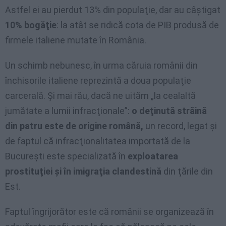
Astfel ei au pierdut 13% din populaţie, dar au câştigat
10% bogăţie
: la atât se ridică cota de PIB produsă de
firmele italiene mutate în România.
Un schimb nebunesc, în urma căruia românii din
închisorile italiene reprezintă a doua populaţie
carcerală. Şi mai rău, dacă ne uităm „la cealaltă
jumătate a lumii infracţionale”:
o deţinută străină
din patru este de origine română,
un record, legat şi
de faptul că infracţionalitatea importată de la
Bucureşti este specializată în
exploatarea
prostituţiei şi în imigraţia clandestină
din ţările din
Est.
Faptul îngrijorător este că românii se organizează în