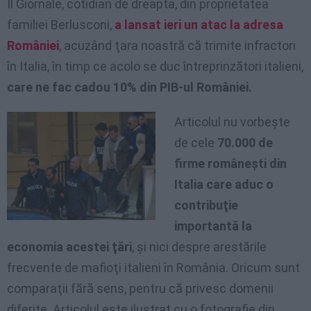
Il Giornale, cotidian de dreapta, din proprietatea
familiei Berlusconi,
a lansat ieri un atac la adresa
României
, acuzând ţara noastră că trimite infractori
în Italia, în timp ce acolo se duc întreprinzători italieni,
care ne fac cadou 10% din PIB-ul României.
Articolul nu vorbeşte
de cele
70.000 de
firme româneşti din
Italia care aduc o
contribuţie
importantă la
economia acestei ţări
, şi nici despre arestările
frecvente de mafioţi italieni în România. Oricum sunt
comparaţii fără sens, pentru că privesc domenii
diferite. Articolul este ilustrat cu o fotografie din