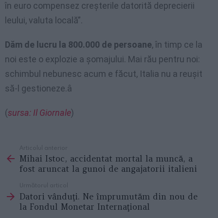
în euro compensez creşterile datorită deprecierii
leului, valuta locală”.
Dăm de lucru la 800.000 de persoane
, în timp ce la
noi este o explozie a şomajului. Mai rău pentru noi:
schimbul nebunesc acum e făcut, Italia nu a reuşit
să-l gestioneze.â
(
sursa: Il Giornale
)
Articolul anterior
See
Mihai Istoc, accidentat mortal la muncă, a
more
fost aruncat la gunoi de angajatorii italieni
Următorul articol
Datori vânduţi. Ne împrumutăm din nou de
la Fondul Monetar Internaţional