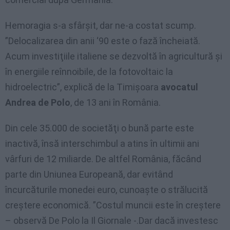
Hemoragia s-a sfârşit, dar ne-a costat scump.
”Delocalizarea din anii ‘90 este o fază încheiată.
Acum investiţiile italiene se dezvoltă în agricultură şi
în energiile reînnoibile, de la fotovoltaic la
hidroelectric”, explică de la Timişoara
avocatul
Andrea de Polo
, de 13 ani în România.
Din cele 35.000 de societăţi o bună parte este
inactivă, însă interschimbul a atins în ultimii ani
vârfuri de 12 miliarde. De altfel România, făcând
parte din Uniunea Europeană, dar evitând
încurcăturile monedei euro, cunoaşte o strălucită
creştere economică. ”Costul muncii este în creştere
– observă De Polo la Il Giornale -.Dar dacă investesc