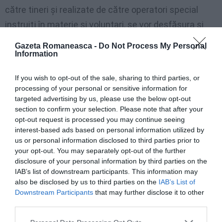
către tineri şi realizate de către operatori special
instruiţi în materie şi voluntari, se vor desfăşura şi
activ
ităţi
de “formare a unei noi figuri de mediatori,
Gazeta Romaneasca -
Do Not Process My Personal
respectiv mediatori sociali ai comunităţii,
cu
Information
intenţia de a încuraja promovarea drepturilor copilu­
If you wish to opt-out of the sale, sharing to third parties, or
lui, dar şi de a identifica cazurile extrem de
processing of your personal or sensitive information for
vulnerabile care necesită acţiuni de intervenţii
targeted advertising by us, please use the below opt-out
section to confirm your selection. Please note that after your
specifice”- au mai spus organizatorii la conferinţa de
opt-out request is processed you may continue seeing
prezentare a proiectului.
interest-based ads based on personal information utilized by
us or personal information disclosed to third parties prior to
your opt-out. You may separately opt-out of the further
Proiectul Pro Child este realizat prin
contribuţia
disclosure of your personal information by third parties on the
Comisiei Europene
– Programul Drepturi
IAB’s list of downstream participants. This information may
also be disclosed by us to third parties on the
IAB’s List of
Fundamentale şi Cetăţenie.
Downstream Participants
that may further disclose it to other
third parties.
Miruna Cajvaneanu