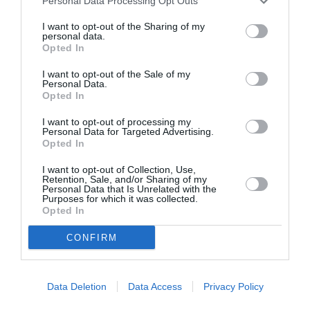
Personal Data Processing Opt Outs
Citeste si:
I want to opt-out of the Sharing of my
personal data.
Opted In
Depresie, migrene, gastrite, diabet şi sinucidere: iată “Sindromul Italia”
(VIDEO)
I want to opt-out of the Sale of my
Personal Data.
Opted In
I want to opt-out of processing my
Personal Data for Targeted Advertising.
Opted In
I want to opt-out of Collection, Use,
Retention, Sale, and/or Sharing of my
Personal Data that Is Unrelated with the
Purposes for which it was collected.
Opted In
CONFIRM
Data Deletion
Data Access
Privacy Policy