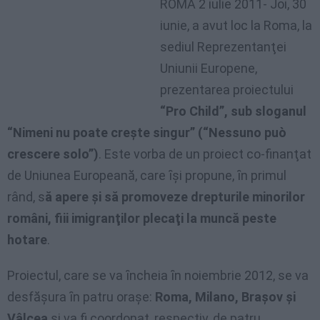
ROMA 2 iulie 2011- Joi, 30
iunie, a avut loc la Roma, la
sediul Reprezentanţei
Uniunii Europene,
prezentarea proiectului
“Pro Child”, sub sloganul
“Nimeni nu poate creşte singur” (“Nessuno può
crescere solo”)
. Este vorba de un proiect co-finanţat
de Uniunea Europeană, care ȋşi propune, ȋn primul
rând, s
ă
apere şi să promoveze drepturile minorilor
români, fiii imigranţilor plecaţi la muncă peste
hotare
.
Proiectul, care se va ȋncheia ȋn noiembrie 2012, se va
desfăşura ȋn patru oraşe:
Roma, Milano, Braşov şi
Vâlcea
şi va fi coordonat, respectiv, de patru