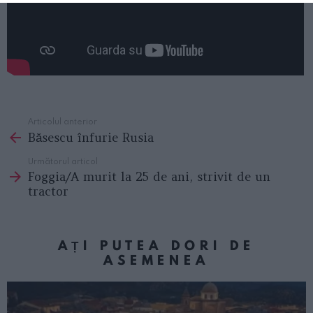
Articolul anterior
See
Băsescu înfurie Rusia
more
Următorul articol
Foggia/A murit la 25 de ani, strivit de un
tractor
AȚI PUTEA DORI DE
ASEMENEA