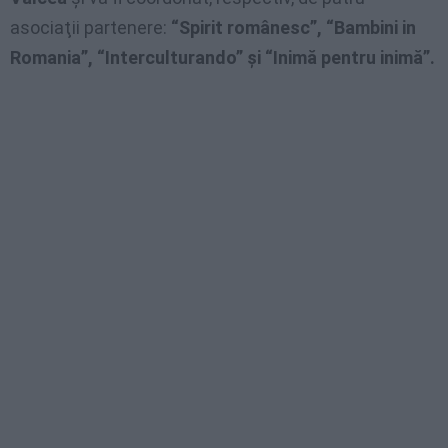
asociaţii partenere:
“Spirit românesc”, “Bambini in
Romania”, “Interculturando” şi “Inimă pentru inimă”.