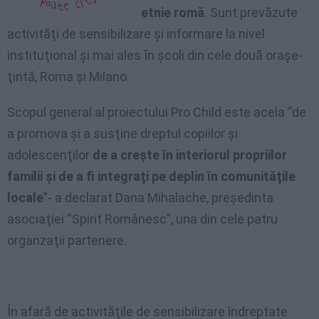
etnie romă
. Sunt prevăzute
activităţi de sensibilizare şi informare la nivel
instituţional şi mai ales ȋn şcoli din cele două oraşe-
ţintă, Roma şi Milano.
Scopul general al proiectului Pro Child este acela “de
a promova şi a susţine dreptul copiilor şi
adolescenţilor
de a creşte în interiorul propriilor
familii şi de a fi integraţi pe de­plin în comunităţile
locale
”- a declarat Dana Mihalache, preşedinta
asociaţiei “Spirit Românesc”, una din cele patru
organzaţii partenere.
În afară de activităţile de sensibilizare îndreptate