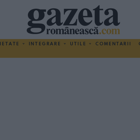
IETATE
INTEGRARE
UTILE
COMENTARII