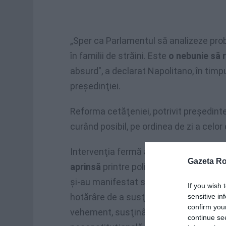
„Sper ca Parlamentul să analizeze probl
în familii de străini. Este
o nebunie să 
absurd", a declarat Napolitano, în timpul
preşedinţiei.
Reforma cetăţeniei, potrivit preşedinte
curând posibil, pe ordinea de zi a cel
Intervenţia fermă a preşedintelui Napol
Gazeta R
aprinsă
printre politicienii italieni. Pe
şi-au manifestat susţinerea faţă de de
If you wish 
hotărâre de a susţine reforma cetăţeni
sensitive in
confirm you
vehement, susţinând că o dezbatere legi
continue se