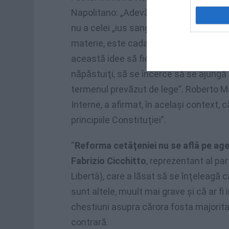
Napolitano: „Adevărata nebunie ar fi să
nu a celei „ius sanguinis”, care este ac
materie, este cada să ridice baricade, 
această idee să fie un fel de cal troian
năpăstuiţi, să se încerce să se ajungă l
termenul prevăzut de lege”. Roberto M
Interne, a afirmat, în acelaşi context, că
principiile Constituţiei”.
“
Reforma cetăţeniei nu se află pe a
Fabrizio Cicchitto
, reprezentant al par
Libertà), care a lăsat să se înţeleagă 
sunt altele, muult mai grave şi că ar f
chestiuni asupra cărora fosta majoritate
contrară.