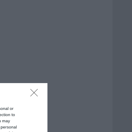
sonal or
ection to
ou may
 personal