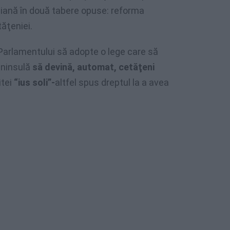
aliană în două tabere opuse: reforma
ăţeniei.
t Parlamentului să adopte o lege care să
Peninsulă
să devină, automat, cetăţeni
itei
“ius soli”-
altfel spus dreptul la a avea