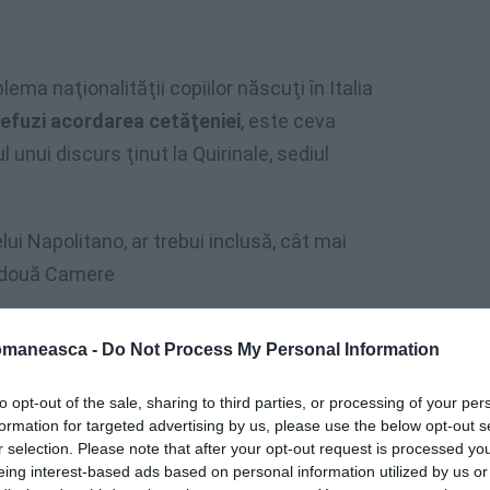
ema naţionalităţii copiilor născuţi în Italia
refuzi acordarea cetăţeniei
, este ceva
 unui discurs ţinut la Quirinale, sediul
lui Napolitano, ar trebui inclusă, cât mai
or două Camere
itano a dat naştere, imediat, la o
dezbatere
omaneasca -
Do Not Process My Personal Information
 de o parte, reprezentanţii Partidului Democrat
schiderea şefului statului şi propria
to opt-out of the sale, sharing to third parties, or processing of your per
e. La polul opus, Liga Nordului a protestat
formation for targeted advertising by us, please use the below opt-out s
r selection. Please note that after your opt-out request is processed y
slativă pe tema naţionalităţii ar fi
eing interest-based ads based on personal information utilized by us or