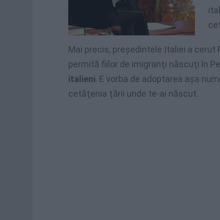
it
cet
Mai precis, preşedintele Italiei a ceru
permită fiilor de imigranţi născuţi în 
italieni
. E vorba de adoptarea aşa num
cetăţenia ţării unde te-ai născut.