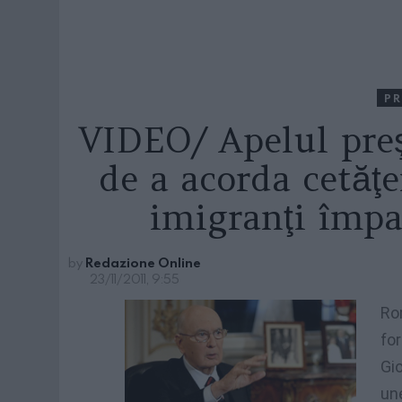
PR
VIDEO/ Apelul pre
de a acorda cetăţe
imigranţi împa
by
Redazione Online
23/11/2011, 9:55
Ro
fo
Gio
une