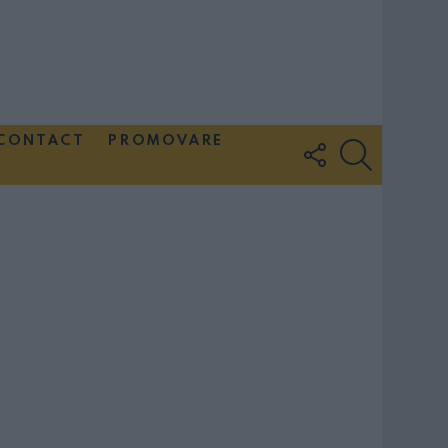
CONTACT
PROMOVARE
FOLLOW
SEARCH
US
Couple Photoshoot Paris