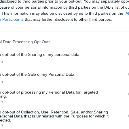
tre acordarea votului imigranţilor şi ar pune
disclosed to third parties prior to your opt-out. You may separately opt-
losure of your personal information by third parties on the IAB’s list of
roaspăt format.
. This information may also be disclosed by us to third parties on the
IA
Participants
that may further disclose it to other third parties.
opii nascuţi sau care ajung în Italia în
, să ajungă la vârsta de 18 ani, fără să ştie
ie ca noi să le spunem că sunt italieni
", a
l Data Processing Opt Outs
idului Democrat.
"
o opt-out of the Sharing of my personal data.
In
de perspectivă pentru societatea italiană: un
ă dreptul de a primi automat, cetăţenia
o opt-out of the Sale of my Personal Data.
sini
(UDC- Uniunea de Centru).
In
to opt-out of processing my Personal Data for Targeted
Libertà)
, "politicienii, în cazul în care îşi
ing.
In
iunii, trebuie să promoveze dreptul la
o opt-out of Collection, Use, Retention, Sale, and/or Sharing
lieni”.
ersonal Data that Is Unrelated with the Purposes for which it
lected.
In
a Nord) i-a răspuns indirect preşedintelui