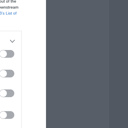
out of the
 downstream
B’s List of