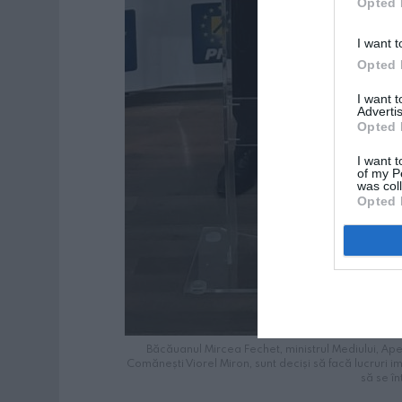
Opted 
I want t
Opted 
I want 
Advertis
Opted 
I want t
of my P
was col
Opted 
Băcăuanul Mircea Fechet, ministrul Mediului, Apel
Comănești Viorel Miron, sunt deciși să facă lucruri i
să se î