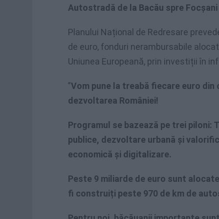
Autostradă de la Bacău spre Focșani 
Planului Național de Redresare prevede
de euro, fonduri nerambursabile alocat
Uniunea Europeană, prin investiții în in
”
Vom pune la treabă fiecare euro din 
dezvoltarea României!
Programul se bazează pe trei piloni: T
publice, dezvoltare urbană și valorifi
economică și digitalizare.
Peste 9 miliarde de euro sunt alocate
fi construiți peste 970 de km de auto
Pentru noi, băcăuanii importante sun