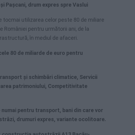
și Pașcani, drum expres spre Vaslui
 tocmai utilizarea celor peste 80 de miliare
e României pentru următorii ani, de la
frastructură, în mediul de afaceri.
cele 80 de miliarde de euro pentru
ransport și schimbări climatice, Servicii
carea patrimoniului, Competitivitate
 numai pentru transport, bani din care vor
străzi, drumuri expres, variante ocolitoare.
t construcția autostrăzii A13 Bacău-