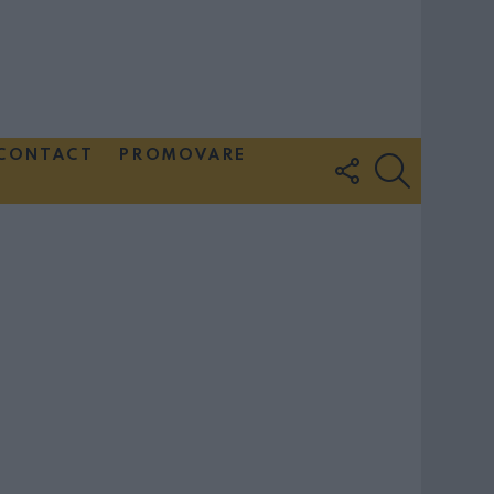
CONTACT
PROMOVARE
FOLLOW
SEARCH
US
Couple Photoshoot Paris