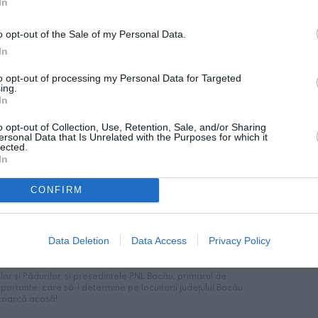
In
o opt-out of the Sale of my Personal Data.
In
to opt-out of processing my Personal Data for Targeted
ing.
In
o opt-out of Collection, Use, Retention, Sale, and/or Sharing
ersonal Data that Is Unrelated with the Purposes for which it
lected.
In
CONFIRM
Data Deletion
Data Access
Privacy Policy
or și Pădurilor, și președintele PNL Bacău, primarul de
mportante, care să-i determine pe locuitorii județului Bacău
ntoarcă acasă!