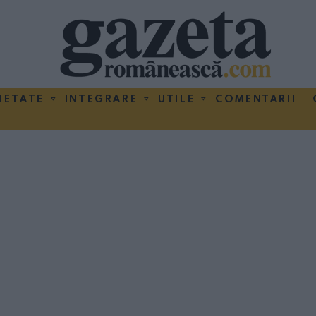
IETATE
INTEGRARE
UTILE
COMENTARII