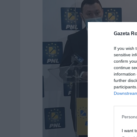
Gazeta R
If you wish 
sensitive in
confirm you
continue se
information 
further disc
participants
Downstream 
Persona
I want t