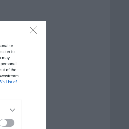
sonal or
ection to
ou may
 personal
out of the
 downstream
B’s List of