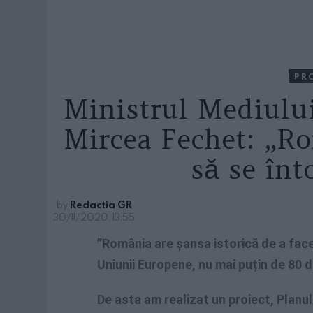
PR
Ministrul Mediului
Mircea Fechet: „R
să se înt
by
Redactia GR
30/11/2020, 13:55
”România are șansa istorică de a fac
Uniunii Europene, nu mai puțin de 80 d
De asta am realizat un proiect, Planul