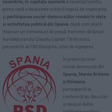
noiembrie, în capitala spaniolă
a favorizat pentru
prima oară o dezbatere politică legată de implicarea
și
participarea social-democraților români în viața
și activitatea politică din Spania
, după cum arată
miercuri un comunicat de presă transmis de biroul
eurodeputatului Claudiu Ciprian Tănăsescu,
președinte al PSD Diaspora, citat de Agerpres.
În prezența unor
social-democrați din
Spania, Marea Britanie
și Romania
,
participanții la
conferință au discutat
și despre dubla
cetățenie româno-