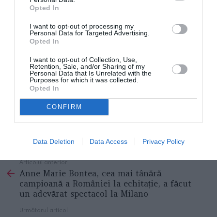
În sfârșit, cu aceeași ocazie
s-a decis și sprijinirea
Opted In
unor activități precum proiectul Fedrom /Federația
I want to opt-out of processing my
asociațiilor românești din Spania, n.r./ pentru
Personal Data for Targeted Advertising.
Opted In
revenirea voluntară a românilor
, un proiect privitor la
combaterea violenței domestice, un altul referitor la
I want to opt-out of Collection, Use,
Retention, Sale, and/or Sharing of my
combaterea exploatării sexuale și a traficului de copii
Personal Data that Is Unrelated with the
Purposes for which it was collected.
și femei, sau proiectul TSD Spania pentru
Opted In
combaterea consumului de droguri.
CONFIRM
Data Deletion
Data Access
Privacy Policy
Articolul anterior
See
Anne Marie Bontea, cea mai tânără
more
campioană a României la echitație, a făcut
un adevărat spectacol la Milano
Următorul articol