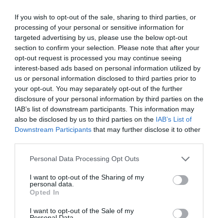
PSD Spania cuprinde
7 direcții de lucru:
dobândirea
If you wish to opt-out of the sale, sharing to third parties, or
dreptului la dublă cetățenie pentru românii din
processing of your personal or sensitive information for
Spania, micșorarea taxelor consulare, consolidarea
targeted advertising by us, please use the below opt-out
section to confirm your selection. Please note that after your
drepturilor sociale ale cetățenilor români din Spania
opt-out request is processed you may continue seeing
(în sănătate sau educație, de exemplu), eliminarea
interest-based ads based on personal information utilized by
definitivă a moratoriului privind restricțiile de muncă
us or personal information disclosed to third parties prior to
your opt-out. You may separately opt-out of the further
pentru cetățenii români în Spania, precum și
disclosure of your personal information by third parties on the
liberalizarea completă a pieței forței de muncă din
IAB’s list of downstream participants. This information may
also be disclosed by us to third parties on the
IAB’s List of
Spania de la 1 ianuarie 2014, consolidarea relației cu
Downstream Participants
that may further disclose it to other
PSOE Spania, înființarea de noi organizații PSD în
third parties.
Spania sau reactivarea celor fără activitate, și
Personal Data Processing Opt Outs
introducerea românilor socialiști din PSD pe listele de
I want to opt-out of the Sharing of my
candidaturi pentru consilieri locali ai PSOE, în vederea
personal data.
Opted In
alegerilor regionale din anul 2015.
I want to opt-out of the Sale of my
Personal Data.