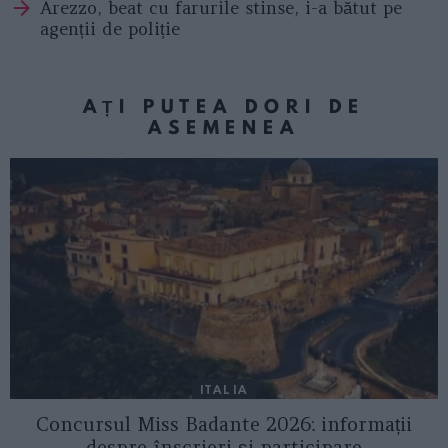
Arezzo, beat cu farurile stinse, i-a bătut pe
agenții de poliție
AȚI PUTEA DORI DE
ASEMENEA
ITALIA
Concursul Miss Badante 2026: informații
despre înscrieri și participare