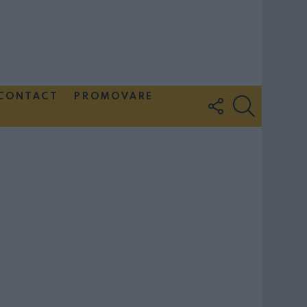
CONTACT
PROMOVARE
FOLLOW
SEARCH
US
Couple Photoshoot Paris