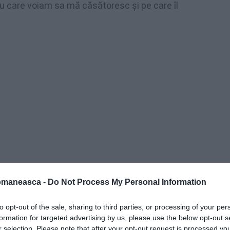
 cu care voiam sa mă căsătoresc şi pe care îl
omaneasca -
Do Not Process My Personal Information
e aceea venisem la Părintele să cer o
to opt-out of the sale, sharing to third parties, or processing of your per
formation for targeted advertising by us, please use the below opt-out s
r selection. Please note that after your opt-out request is processed y