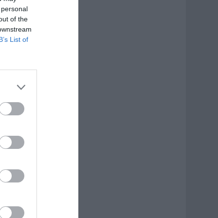
 personal
out of the
 downstream
B’s List of