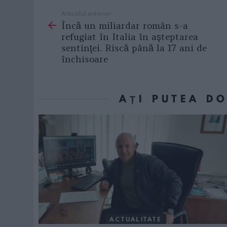
Articolul anterior
See
Încă un miliardar român s-a
more
refugiat în Italia în aşteptarea
sentinţei. Riscă până la 17 ani de
închisoare
AȚI PUTEA D
ACTUALITATE