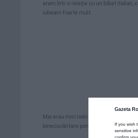
eram într-o relaţie cu un băiat italian,
iubeam foarte mult.
Gazeta R
Mai erau mici neînţelegeri între noi, d
If you wish 
binecuvântare pentru căsătorie.
sensitive in
confirm you