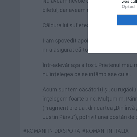
Nu aveam nevoie de bani, pentru că av
was col
Opted 
biletul, dar aveam nevoie de acea mâng
Căldura lui sufletească m-a întărit în
I-am spovedit apoi părintelui necazuril
m-a asigurat că totul va fi bine.
Într-adevăr aşa a fost. Prietenul meu m
nu înţelegea ce se întâmplase cu el.
Acum suntem căsătoriţi şi, cu rugăciuni
înţelegem foarte bine. Mulţumim, Părint
(Fragment preluat din cartea „Din învăță
Justin Pârvu”), potrivit unei postări de
ROMANI IN DIASPORA
ROMANI IN ITALIA