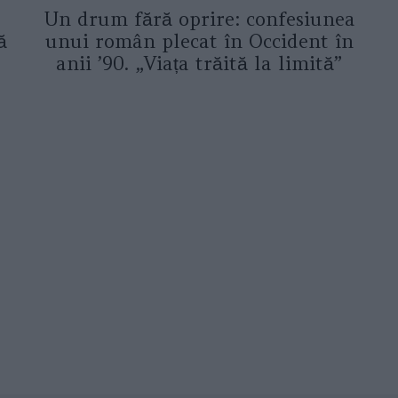
Un drum fără oprire: confesiunea
ă
unui român plecat în Occident în
anii ’90. „Viața trăită la limită”