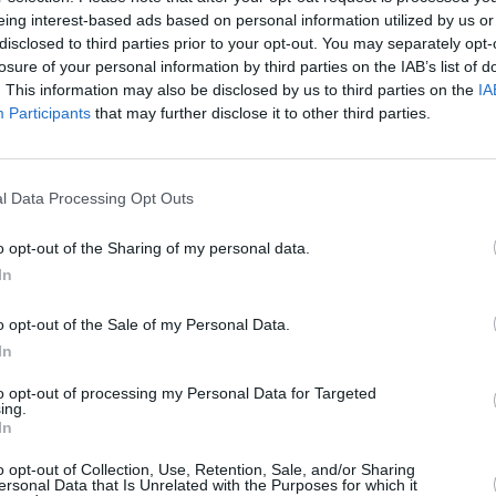
venit o ispită între noi şi eram pe punctul de
eing interest-based ads based on personal information utilized by us or
disclosed to third parties prior to your opt-out. You may separately opt-
losure of your personal information by third parties on the IAB’s list of
. This information may also be disclosed by us to third parties on the
IA
 în curtea mănăstirii, mă sună şi îmi spune
Participants
that may further disclose it to other third parties.
(biletul costa 130 de euro), pentru că el nu
a aeroport, să mă descurc singură.
l Data Processing Opt Outs
ul şi, îndurerată, m-am îndreptat spre chilia
o opt-out of the Sharing of my personal data.
In
a întâmpinat cu multă dragoste şi cuvinte
o opt-out of the Sale of my Personal Data.
uferinţa mea. Fără să apuc să îi spun
In
rtar nişte bani şi mi-i dă mie: Ia-i, ai
to opt-out of processing my Personal Data for Targeted
r când mă uit, erau fix 130 de euro, exact
ing.
In
o opt-out of Collection, Use, Retention, Sale, and/or Sharing
ersonal Data that Is Unrelated with the Purposes for which it