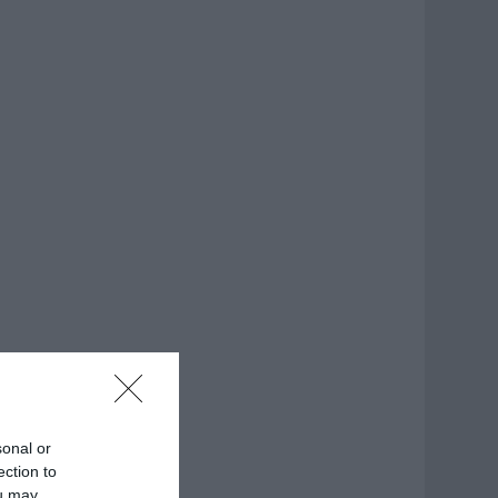
sonal or
ection to
ou may