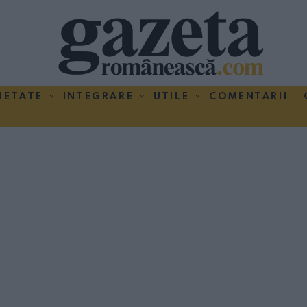
IETATE
INTEGRARE
UTILE
COMENTARII