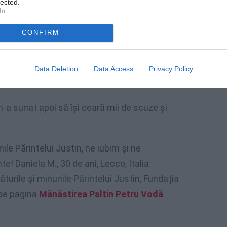
eam posibilitatea să îmi cumpăr singură
lected.
In
âiere din partea Părintelui Justin.
CONFIRM
 nădejdea că Dumnezeu mă va ajuta.
e sufletului meu şi cu un umor caracteristic,
Data Deletion
Data Access
Privacy Policy
-a sunat apoi să îşi ceară mii de scuze şi
le Părintelui Justin, ne iubim şi ne
e! Daniela M., 30 de ani, Lecco, Italia
turile și minunile Părintelui Justin, Fundația
 pe pagina
Mănăstirea Paltin Petru Vodă