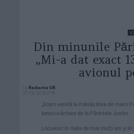
C
Din minunile Pări
„Mi-a dat exact 1
avionul p
by
Redactia GR
27/01/2021, 17:18
„Eram venită la mănăstirea de maici Pa
binecuvântare de la Părintele Justin.
Locuiesc în Italia de mai mulţi ani şi î