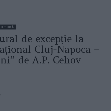
ULTURĂ
ral de excepție la
Național Cluj-Napoca –
ini” de A.P. Cehov
A