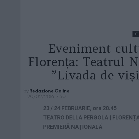
C
Eveniment cultu
Florența: Teatrul 
”Livada de viș
by
Redazione Online
20/02/2016, 7:50
23 / 24 FEBRUARIE, ora 20.45
TEATRO DELLA PERGOLA | FLORENȚ
PREMIERĂ NAȚIONALĂ