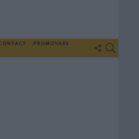
CONTACT
PROMOVARE
FOLLOW
SEARCH
US
Couple Photoshoot Paris