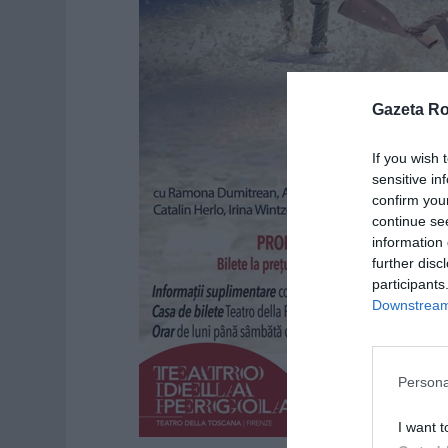
Gazeta R
If you wish 
sensitive in
confirm you
continue se
information 
further disc
participants
Downstream 
Persona
I want t