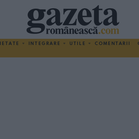
IETATE
INTEGRARE
UTILE
COMENTARII