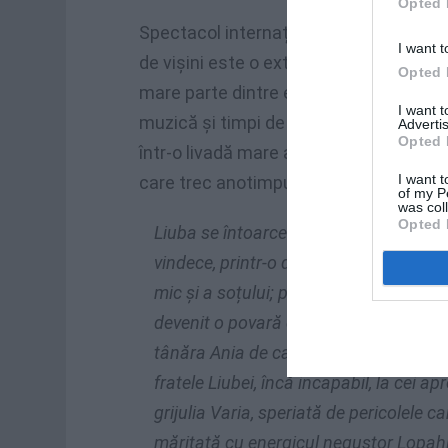
Opted 
Spectacol internațional
în limba română
I want t
de vişini este o extraordinară experien
Opted 
mare parte dintre ei câștigători a nume
I want 
muzică și timpi de reacție comică des
Advertis
Opted 
într-o livadă mare acoperită de petale 
I want t
care trec anotimpuri ce transformă exi
of my P
was col
Opted 
Liuba se întoarce acasă după o lungă 
vindece, printr-o dezordonată poftă de 
mic și a soțului; proprietatea sa aflată
devenit o povară dulce dar imposibil d
tânăra Ania de care se îndrăgostește
fratele Liubei, încă incapabil, la cei ap
grijulia Varia, speriată de pericolele 
măritată cu energicul negustor Lopahin