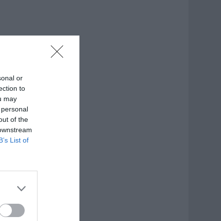
sonal or
ection to
ou may
 personal
out of the
 downstream
B’s List of