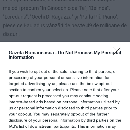
melodii precum "In Ginocchio da Te", "Belinda",
"Loredana", "Occhi Di Ragazza" şi "Parla Più Piano",
piese ce i-au adus vânzări de peste 49 de milioane de
discuri.
Gianni Morandi, în vârstă de 68 de ani, s-a remarcat şi
Gazeta Romaneasca -
Do Not Process My Personal
în cinematografie, jucând în 18 filme. În perioada
Information
anilor '60 – '70, a fost unul dintre cel mai bine cotaţi
If you wish to opt-out of the sale, sharing to third parties, or
actori din Italia.
processing of your personal or sensitive information for
targeted advertising by us, please use the below opt-out
section to confirm your selection. Please note that after your
Articolul anterior
opt-out request is processed you may continue seeing
See
În 2029 vor fi două milioane de fii de
more
interest-based ads based on personal information utilized by
imigranţi/ Raport
us or personal information disclosed to third parties prior to
your opt-out. You may separately opt-out of the further
Următorul articol
disclosure of your personal information by third parties on the
Mocanu: Dreptul de vot al Diasporei trebuie
IAB’s list of downstream participants. This information may