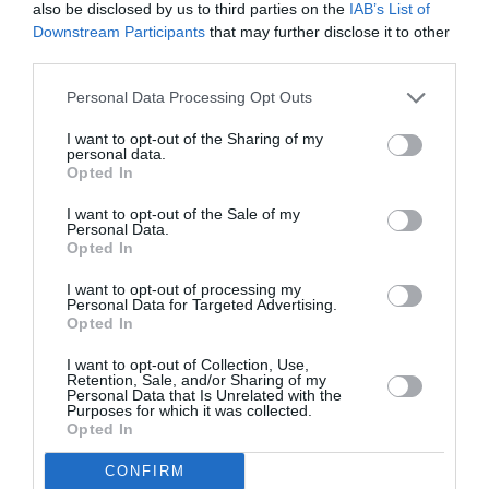
decis printr-un Referendum
also be disclosed by us to third parties on the
IAB’s List of
Downstream Participants
that may further disclose it to other
third parties.
AȚI PUTEA DORI DE
Personal Data Processing Opt Outs
ASEMENEA
I want to opt-out of the Sharing of my
personal data.
Opted In
I want to opt-out of the Sale of my
Personal Data.
Opted In
I want to opt-out of processing my
Personal Data for Targeted Advertising.
Opted In
I want to opt-out of Collection, Use,
Retention, Sale, and/or Sharing of my
Personal Data that Is Unrelated with the
ITALIA
Purposes for which it was collected.
Opted In
Concursul Miss Badante 2026: informații
despre înscrieri și participare
CONFIRM