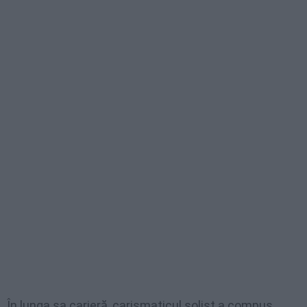
În lunga sa carieră, carismaticul solist a compus