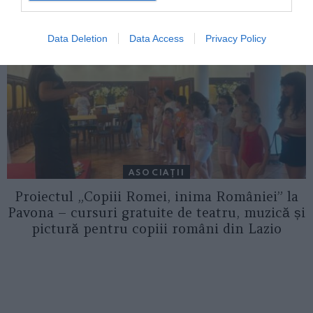
Data Deletion
Data Access
Privacy Policy
ASOCIAŢII
Proiectul „Copiii Romei, inima României” la
Pavona – cursuri gratuite de teatru, muzică și
pictură pentru copiii români din Lazio