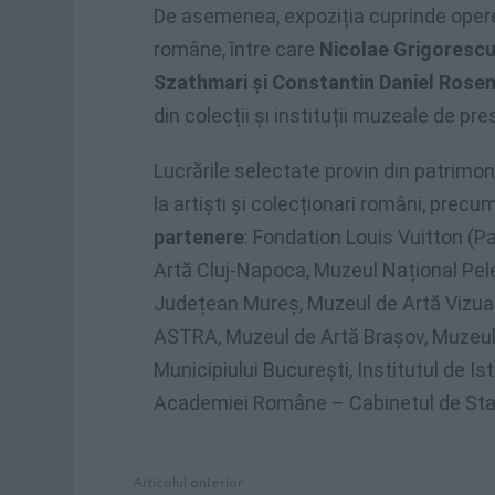
De asemenea, expoziția cuprinde opere 
române, între care
Nicolae Grigorescu
Szathmari și Constantin Daniel Rosen
din colecții și instituții muzeale de pr
Lucrările selectate provin din patrimon
la artiști și colecționari români, prec
partenere
: Fondation Louis Vuitton (P
Artă Cluj-Napoca, Muzeul Național Pe
Județean Mureș, Muzeul de Artă Vizual
ASTRA, Muzeul de Artă Brașov, Muzeul 
Municipiului București, Institutul de Is
Academiei Române – Cabinetul de St
Articolul anterior
See