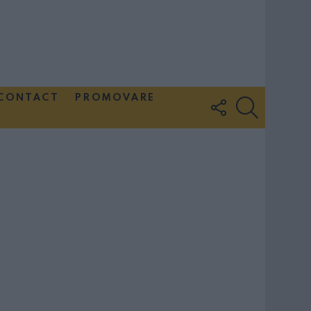
CONTACT
PROMOVARE
FOLLOW
SEARCH
US
Couple Photoshoot Paris