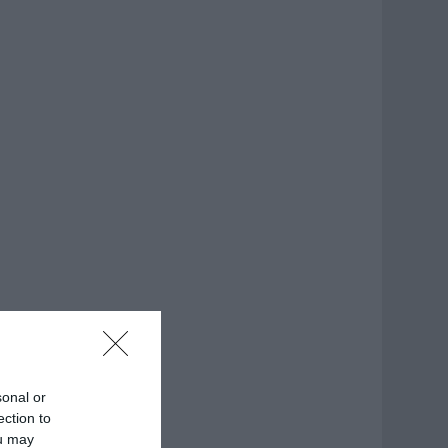
sonal or
ection to
ou may