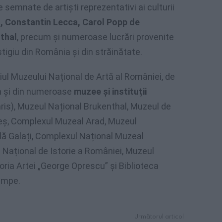
semnate de artiști reprezentativi ai culturii
, Constantin Lecca, Carol Popp de
thal
, precum și numeroase lucrări provenite
estigiu din România și din străinătate.
iul Muzeului Național de Artă al României, de
um și din numeroase
muzee și instituții
aris), Muzeul Național Brukenthal, Muzeul de
leș, Complexul Muzeal Arad, Muzeul
ă Galați, Complexul Național Muzeal
Național de Istorie a României, Muzeul
toria Artei „George Oprescu” și Biblioteca
ampe.
Următorul articol