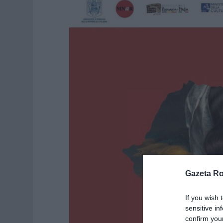
Gazeta R
If you wish 
sensitive in
confirm you