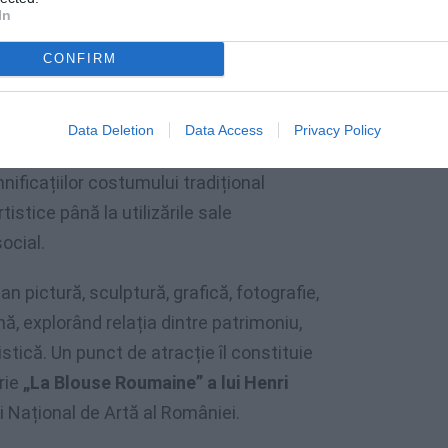
In
ri
provenite din patrimoniul Muzeului
CONFIRM
naționale și regionale, colecții private și
Data Deletion
Data Access
Privacy Policy
nografie, artă și construcția identității
ificațiilor costumului tradițional
istice până la utilizările sale
ocial.
n pictură, sculptură, grafică, fotografie,
ă, explorând relația dintre patrimoniu,
istică. Un punct de atracție îl constituie
rie
„La Blouse Roumaine” a lui Henri
i Național de Artă al României.