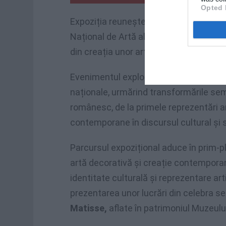
Opted 
Expoziția reunește peste
120 de lucră
Național de Artă al României, din muzee 
din creația unor artiști contemporani.
Evenimentul explorează relația dintre et
naționale, urmărind transformările semn
românesc, de la primele reprezentări art
contemporane în discursul cultural și s
Parcursul expozițional aduce în prim-pla
artă decorativă și creație contemporan
identitate culturală și reprezentare art
prezentarea unor lucrări din celebra se
Matisse,
aflate în patrimoniul Muzeulu