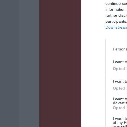
continue se
information 
further disc
participants
Downstream 
Persona
I want t
Opted 
I want t
Opted 
I want 
Advertis
Opted 
I want t
of my P
was col