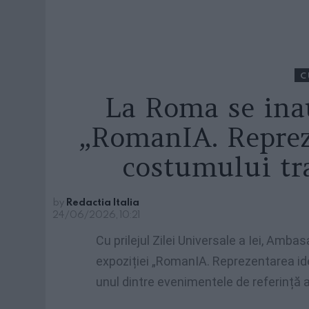
C
La Roma se ina
„RomanIA. Reprez
costumului tra
by
Redactia Italia
24/06/2026, 10:21
Cu prilejul Zilei Universale a Iei, Amb
expoziției „RomanIA. Reprezentarea iden
unul dintre evenimentele de referință 