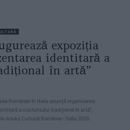
ULTURĂ
ugurează expoziția
entarea identitară a
dițional în artă”
asada României în Italia anunță organizarea
titară a costumului tradițional în artă”,
ale Anului Cultural România–Italia 2026.