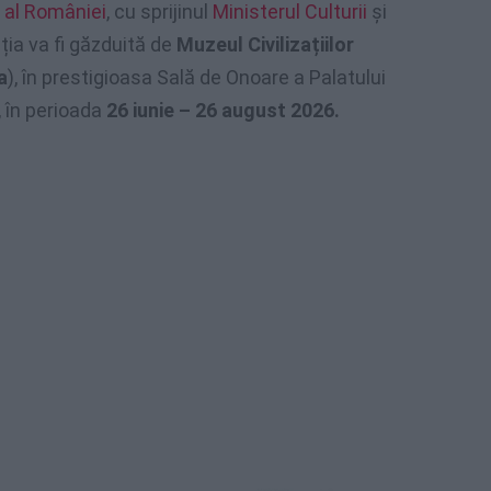
 al României
, cu sprijinul
Ministerul Culturii
și
ția va fi găzduită de
Muzeul Civilizațiilor
a
), în prestigioasa Sală de Onoare a Palatului
, în perioada
26 iunie – 26 august 2026.