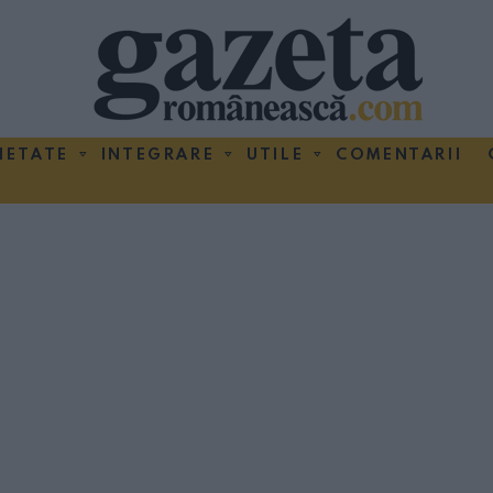
IETATE
INTEGRARE
UTILE
COMENTARII