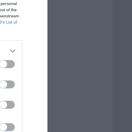
 personal
out of the
 downstream
B’s List of