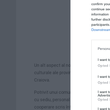
confirm you
continue se
information 
further disc
participants
Downstream 
Persona
I want t
Un alt aspect al noii strategii a conduce
Opted 
culturale ale provinciilor istorice din 
I want t
Craiova.
Opted 
Potrivit unui comunicat ICR preluat de A
I want 
Advertis
cu sediu, personal şi echipamente prop
Opted 
cooperare scris între ICR, conducerea ac
I want t