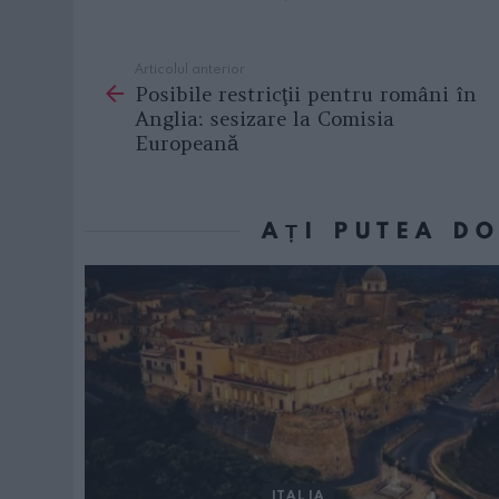
Articolul anterior
See
Posibile restricţii pentru români în
more
Anglia: sesizare la Comisia
Europeană
AȚI PUTEA D
ITALIA