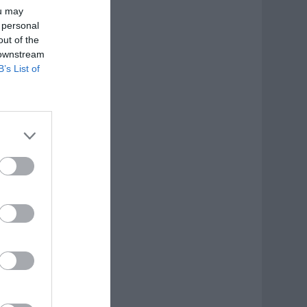
ou may
 personal
out of the
 downstream
B’s List of