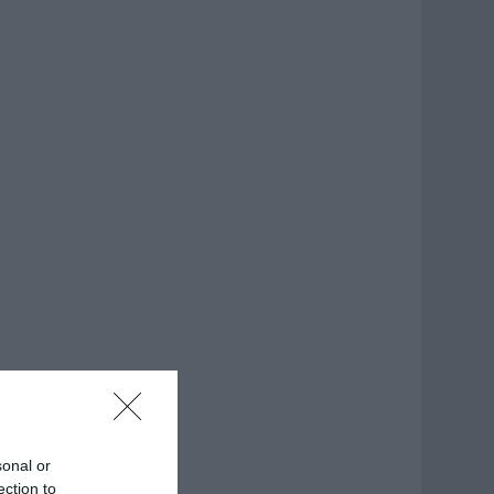
sonal or
ection to