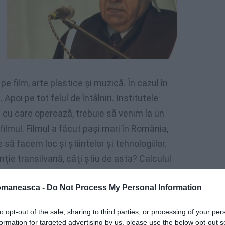
e film, arte plastice şi muzică. În cazul în
Apoi pe tot felul de întâlniri. Institutele
 cu care operează, trebuie să venim la un
filmul. Filmul a făcut paşi mari în România,
e să facem loc şi ştiintelor şi tehnologiilor.
nţie transilvană, câţi ştiu de asta? Calculul
giei, sunt şi alte lucruri care trebuie
V.
omaneasca -
Do Not Process My Personal Information
to opt-out of the sale, sharing to third parties, or processing of your per
formation for targeted advertising by us, please use the below opt-out s