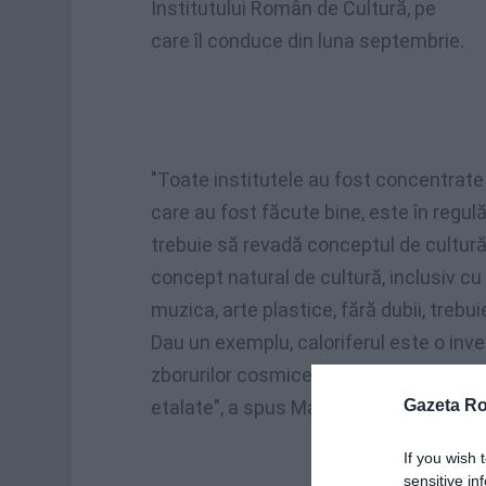
Institutului Român de Cultură, pe
care îl conduce din luna septembrie.
"Toate institutele au fost concentrate p
care au fost făcute bine, este în regulă. 
trebuie să revadă conceptul de cultură
concept natural de cultură, inclusiv cu 
muzica, arte plastice, fără dubii, trebui
Dau un exemplu, caloriferul este o inve
zborurilor cosmice, inventarea biospeolo
etalate", a spus Marga, la Realitatea T
Gazeta R
If you wish 
sensitive in