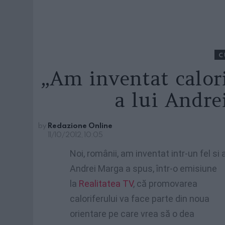
C
„Am inventat calori
a lui Andre
by
Redazione Online
11/10/2012, 10:05
Noi, românii, am inventat intr-un fel si 
Andrei Marga a spus, într-o
emisiune
la
Realitatea TV
, că promovarea
caloriferului va face parte din noua
orientare pe care vrea să o dea