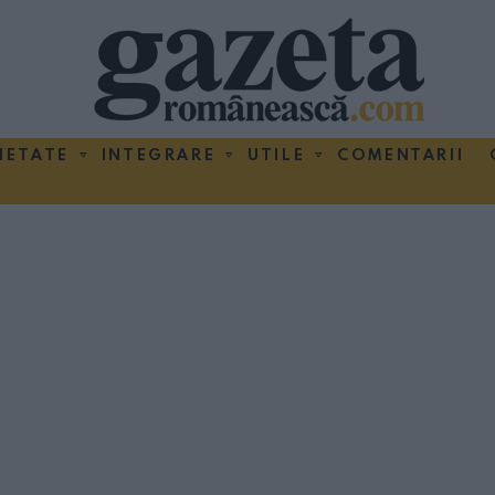
IETATE
INTEGRARE
UTILE
COMENTARII