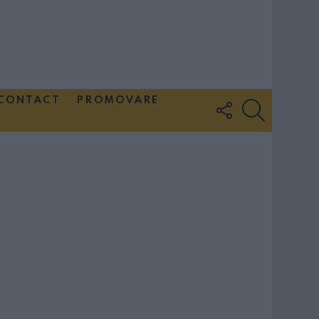
CONTACT
PROMOVARE
FOLLOW
SEARCH
US
Couple Photoshoot Paris