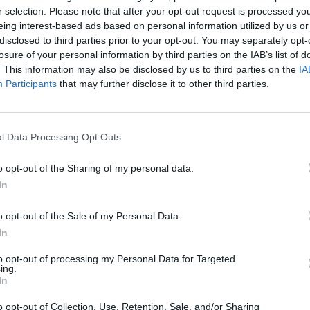
r selection. Please note that after your opt-out request is processed y
eing interest-based ads based on personal information utilized by us or
disclosed to third parties prior to your opt-out. You may separately opt-
losure of your personal information by third parties on the IAB’s list of
. This information may also be disclosed by us to third parties on the
IA
Participants
that may further disclose it to other third parties.
l Data Processing Opt Outs
o opt-out of the Sharing of my personal data.
rii ICR este constituirea de filiale în centre
In
România: la Iaşi, Cluj-Napoca, Timişoara şi
o opt-out of the Sale of my Personal Data.
In
gerpres "prin 'filială' înţelegem o unitate,
to opt-out of processing my Personal Data for Targeted
ing.
rii, organizată pe baza unui acord de
In
elei unităţi, pe de o parte şi primari,
o opt-out of Collection, Use, Retention, Sale, and/or Sharing