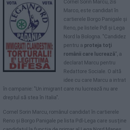
Cornel Sorin Marcu, zis
Marco, este candidat ȋn
cartierele Borgo Panigale şi
Reno, pe listele Pdl şi Lega
Nord la Bologna. "Candidez
pentru a
proteja toţi
românii care lucrează
", a
declarat Marcu pentru
Redattore Sociale. O altă
idee cu care Marcu a intrat
ȋn campanie: "Un imigrant care nu lucrează nu are
dreptul să stea ȋn Italia".
Cornel Sorin Marcu, românul candidat ȋn cartierele
Reno şi Borgo Panigale pe lista Pdl-Lega care susţine
candidatul la funcţia de primar al Lega Nord Manes