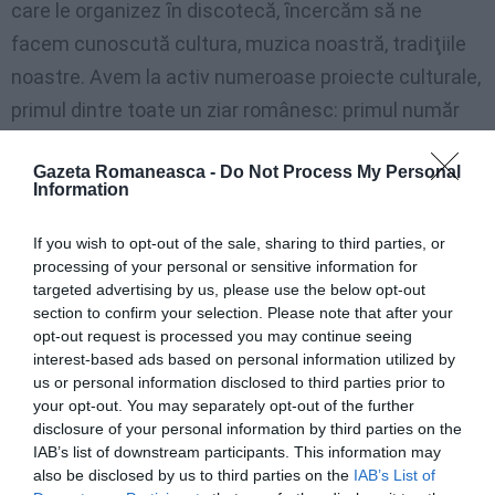
care le organizez ȋn discotecă, ȋncercăm să ne
facem cunoscută cultura, muzica noastră, tradiţiile
noastre. Avem la activ numeroase proiecte culturale,
primul dintre toate un ziar românesc: primul număr
va ieşi la finele lui aprilie şi va fi ȋn limba română, cu
Gazeta Romaneasca -
Do Not Process My Personal
câteva părţi ȋn italiană. Se va numi
"Romanian fratie"
Information
şi este numai una dintre iniţiativele promovate de
asociaţia noastră Frăţia, a cărei preşedinte sunt".
If you wish to opt-out of the sale, sharing to third parties, or
processing of your personal or sensitive information for
targeted advertising by us, please use the below opt-out
Potrivit lui Marcu, "partea activă" a comunităţii
section to confirm your selection. Please note that after your
româneşti doreşte reprezentare politică. Odată cu
opt-out request is processed you may continue seeing
interest-based ads based on personal information utilized by
apropierea alegerilor administrative, partidele şi
us or personal information disclosed to third parties prior to
listele civice dau voce străinilor prezenţi ȋn oraş şi
your opt-out. You may separately opt-out of the further
cea română profită de ocazie pentru a-şi câştiga un
disclosure of your personal information by third parties on the
IAB’s list of downstream participants. This information may
spaţiu ȋntr-o ţară nu foarte deschisă faţă de
also be disclosed by us to third parties on the
IAB’s List of