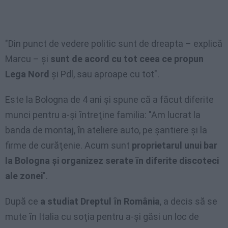
"Din punct de vedere politic sunt de dreapta – explică
Marcu – şi
sunt de acord cu tot ceea ce propun
Lega Nord
şi Pdl, sau aproape cu tot".
Este la Bologna de 4 ani şi spune că a făcut diferite
munci pentru a-şi ȋntreţine familia: "Am lucrat la
banda de montaj, ȋn ateliere auto, pe şantiere şi la
firme de curăţenie. Acum sunt
proprietarul unui bar
la Bologna şi organizez serate ȋn diferite discoteci
ale
zonei
".
După ce
a studiat Dreptul ȋn România
, a decis să se
mute ȋn Italia cu soţia pentru a-şi găsi un loc de