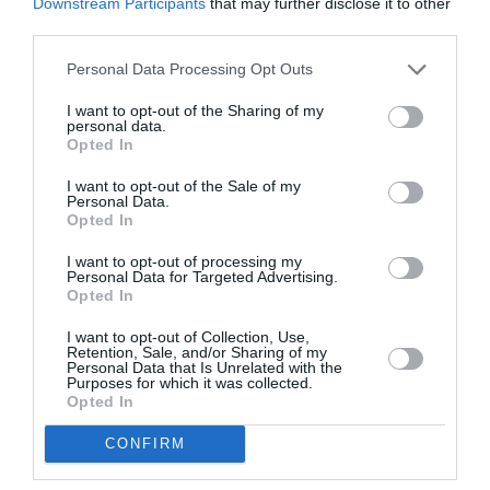
imigranţi.
Downstream Participants
that may further disclose it to other
third parties.
"Mass-media şi
jurnaliştii ne descriu a fi săraci şi
Personal Data Processing Opt Outs
delincvenţi dar nu este adevărat
– afirmă Sorin -.
I want to opt-out of the Sharing of my
Am vorbit direct cu Manes Bernardini şi se poate găsi
personal data.
Opted In
un compromis care să reglementeze imigraţia,
politica lor ȋn acest sens este justă. Un imigrant care
I want to opt-out of the Sale of my
Personal Data.
nu lucrează nu are dreptul să stea ȋn Italia, chiar dacă
Opted In
este român".
I want to opt-out of processing my
Personal Data for Targeted Advertising.
Opted In
In "La Repubblica", la cronica din Bologna, Sorin Marcu
I want to opt-out of Collection, Use,
declară: "Sosind dintr-o ţară fostă comunistă, am
Retention, Sale, and/or Sharing of my
Personal Data that Is Unrelated with the
fost mereu de dreapta, şi
nu toţi cei din Lega sunt
Purposes for which it was collected.
Opted In
rasişti"
. După părerea lui, bătăliile Ligii din aceşti
ultimi ani "au fost ȋn special faţă de extracomunitari.
CONFIRM
Pentru noi, de când am devenit comunitari, s-a