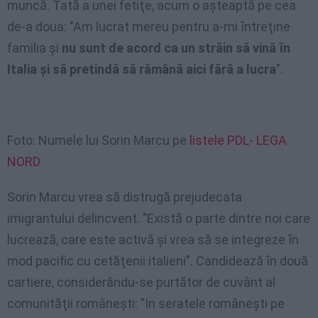
muncă. Tată a unei fetiţe, acum o aşteaptă pe cea
de-a doua: "Am lucrat mereu pentru a-mi ȋntreţine
familia şi
nu sunt de acord ca un străin să vină ȋn
Italia şi să
pretin
dă
să rămână aici fără a lucra
".
Foto: Numele lui Sorin Marcu pe
listele PDL- LEGA
NORD
Sorin Marcu vrea să distrugă prejudecata
imigrantului delincvent. "Există o parte dintre noi care
lucrează, care este activă şi vrea să se integreze ȋn
mod pacific cu cetăţenii italieni". Candidează ȋn două
cartiere, considerându-se purtător de cuvânt al
comunităţii româneşti: "In seratele româneşti pe