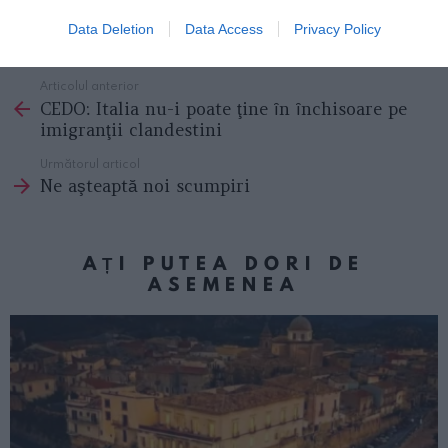
schimbat situaţia".
Data Deletion
Data Access
Privacy Policy
Articolul anterior
See
CEDO: Italia nu-i poate ţine ȋn ȋnchisoare pe
more
imigranţii clandestini
Următorul articol
Ne aşteaptă noi scumpiri
AȚI PUTEA DORI DE
ASEMENEA