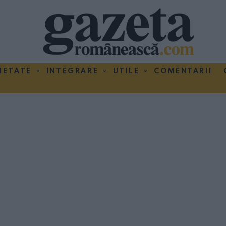
IETATE
INTEGRARE
UTILE
COMENTARII