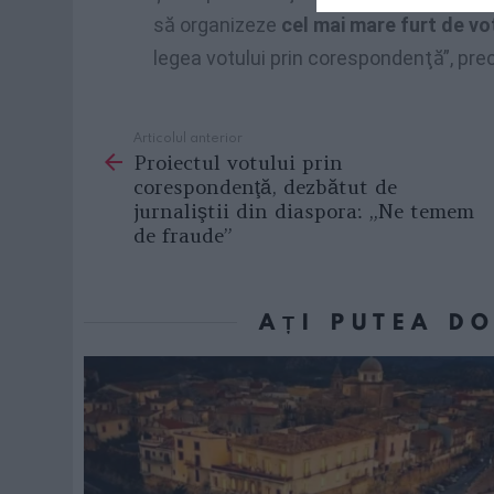
să organizeze
cel mai mare furt de vo
legea votului prin corespondenţă”, pr
Articolul anterior
See
Proiectul votului prin
more
corespondenţă, dezbătut de
jurnaliştii din diaspora: „Ne temem
de fraude”
AȚI PUTEA D