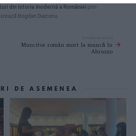
turi din istoria modernă a României
prin
ecizează Bogdan Diaconu.
Următorul articol
Muncitor român mort la muncă în
Abruzzo
ORI DE ASEMENEA