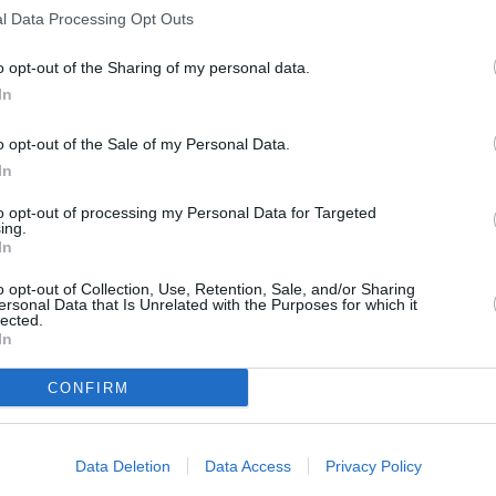
ngen, acum vedem
românii puşi la colţ în
l Data Processing Opt Outs
zolare şi de îndepărtare de partenerii europeni.
o opt-out of the Sharing of my personal data.
ile în care muncesc românii din diaspora, ci
In
a alegeri
”, afirmă Bogdan Diaconu pe bolgul
o opt-out of the Sale of my Personal Data.
In
faptul că reintroducerea permiselor de muncă
to opt-out of processing my Personal Data for Targeted
ing.
 Spania ar putea crea un precedent la nivel
In
 din nou
discriminaţi şi interzişi peste tot
,
o opt-out of Collection, Use, Retention, Sale, and/or Sharing
ui de Externe şi politicii sale de dezinteres
ersonal Data that Is Unrelated with the Purposes for which it
lected.
In
nă un permis de muncă în Spania şi
să
CONFIRM
 trăiesc românii
, ca să vadă efectele politicii
aspora protestează împotriva acţiunilor PDL
Data Deletion
Data Access
Privacy Policy
r acest lucru nu îl va împiedica pe Baconschi