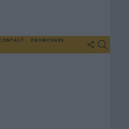
CONTACT
PROMOVARE
FOLLOW
SEARCH
US
Couple Photoshoot Paris