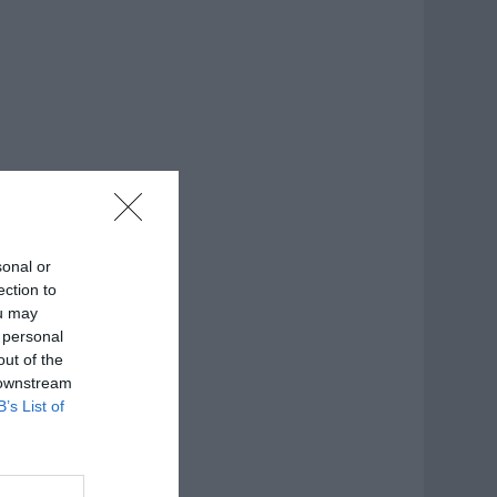
sonal or
ection to
ou may
 personal
out of the
 downstream
B’s List of