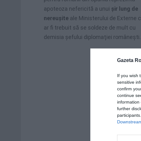
apoteoza nefericită a unui
şir lung de
nereuşite
ale Ministerului de Externe 
ar fi trebuit să se soldeze de mult cu
demisia şefului diplomaţiei româneşti.
Gazeta R
If you wish 
sensitive in
confirm you
continue se
information 
further disc
participants
Downstream 