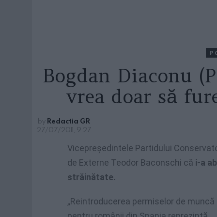
P
Bogdan Diaconu (P
vrea doar să fur
by
Redactia GR
27/07/2011, 9:27
Vicepreședintele Partidului Conservato
de Externe Teodor Baconschi că
i-a a
străinătate.
„Reintroducerea permiselor de muncă
pentru românii din Spania reprezintă