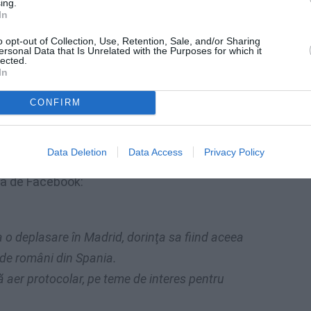
ing.
In
o opt-out of Collection, Use, Retention, Sale, and/or Sharing
ersonal Data that Is Unrelated with the Purposes for which it
lected.
In
CONFIRM
Data Deletion
Data Access
Privacy Policy
ăsescu românilor din Spania,
anunțată și de
a de Facebook:
 o deplasare în Madrid, dorinţa sa fiind aceea
i de români din Spania.
ă aer protocolar, pe teme de interes pentru