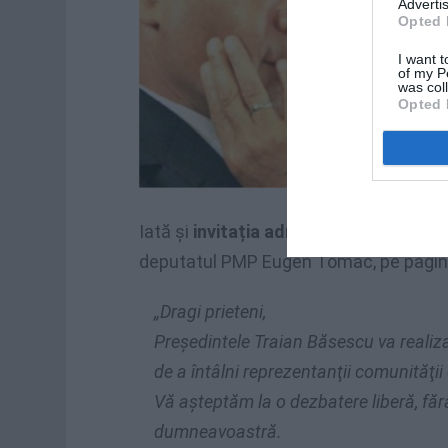
Advertis
Opted 
I want t
of my P
was col
Opted 
Iată și
invitația adresată de Traian B
deputatul PMP Eugen Tomac, pe pagin
„Dragi prieteni,
Preşedintele Traian Băsescu va realiza
de a întâlni reprezentanţii comunităţi
Vă aşteptăm la o dezbatere liberă, făr
dumneavoastră.