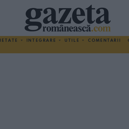
IETATE
INTEGRARE
UTILE
COMENTARII