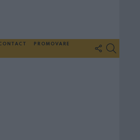
CONTACT
PROMOVARE
FOLLOW
SEARCH
US
Couple Photoshoot Paris