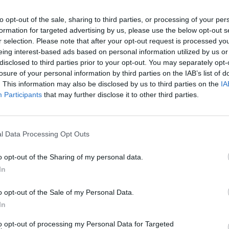
to opt-out of the sale, sharing to third parties, or processing of your per
nit cu comunitatea românească la Bruxelles:
formation for targeted advertising by us, please use the below opt-out s
r selection. Please note that after your opt-out request is processed y
eing interest-based ads based on personal information utilized by us or
disclosed to third parties prior to your opt-out. You may separately opt-
 României Klaus Iohannis nu va participa la
losure of your personal information by third parties on the IAB’s list of
pe lista invitaţilor, a fost
confirmată,
scrie
. This information may also be disclosed by us to third parties on the
IA
Participants
that may further disclose it to other third parties.
utatul PNL Vlad Nistor, într-o emisiune TV a
na Gorghiu nu a fost agreată să devină
ei.
l Data Processing Opt Outs
o opt-out of the Sharing of my personal data.
In
o opt-out of the Sale of my Personal Data.
In
to opt-out of processing my Personal Data for Targeted