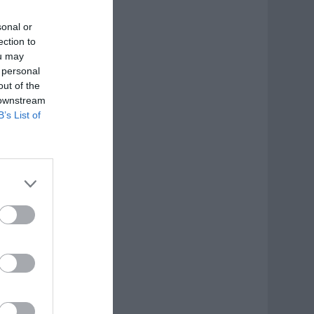
sonal or
ection to
ou may
 personal
out of the
 downstream
B’s List of