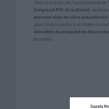
Chiar în aceste zile, fostul președint
Congresul PPE de la Madrid,
declarând
personal chiar de către preşedintele
găsit timp și pentru a se întâlni cu c
deosebire de președintele Klaus Ioha
Bruxelles.
Gazeta R