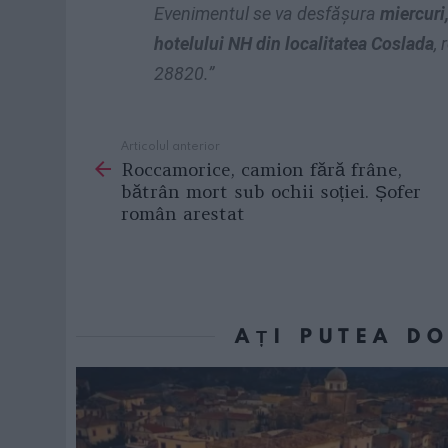
Evenimentul se va desfăşura
miercuri
hotelului NH din localitatea Coslada
,
28820.”
Articolul anterior
See
Roccamorice, camion fără frâne,
more
bătrân mort sub ochii soției. Șofer
român arestat
AȚI PUTEA D