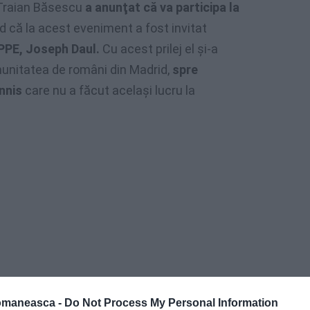
e Traian Băsescu
a anunţat că va participa la
 că la acest eveniment a fost invitat
 PPE, Joseph Daul.
Cu acest prilej el și-a
omunitatea de români din Madrid,
spre
nnis
care nu a făcut același lucru la
omaneasca -
Do Not Process My Personal Information