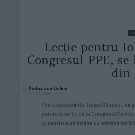
P
Lecție pentru I
Congresul PPE, se 
din
by
Redazione Online
20/10/2015, 16:10
Fostul preşedinte Traian Băsescu
va p
pentru a participa la Congresul Partidu
şi
pentru a se întâlni cu românii din M