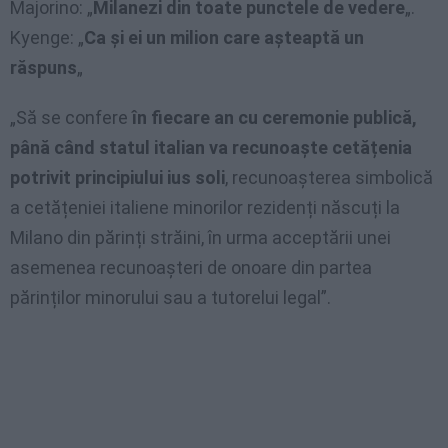
Majorino: „
Milanezi din toate punctele de vedere
„.
Kyenge: „
Ca și ei un milion care așteaptă un
răspuns
„
„Să se confere
în fiecare an cu ceremonie publică,
până când statul italian va recunoaște cetățenia
potrivit principiului ius soli
, recunoașterea simbolică
a cetățeniei italiene minorilor rezidenți născuți la
Milano din părinți străini, în urma acceptării unei
asemenea recunoașteri de onoare din partea
părinților minorului sau a tutorelui legal”.