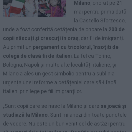
Milano
, onorat pe 21
mai pentru prima dată
la Castello Sforzesco,
unde a fost conferită cetățenia de onoare la
200 de
copii născuți și crescuți în oraș
, dar fii de imigranți.
Au primit un
pergament cu tricolorul, însoțiți de
colegii de clasă fii de italieni
. La fel ca Torino,
Bologna, Napoli și multe alte localități italiene, și
Milano a ales un gest simbolic pentru a sublinia
urgența unei reforme a cetățeniei care să-i facă
italieni prin lege pe fiii imigranților.
„Sunt copii care se nasc la Milano și care
se joacă și
studiază la Milano
. Sunt milanezi din toate punctele
de vedere. Nu este un bun venit cel de astăzi pentru