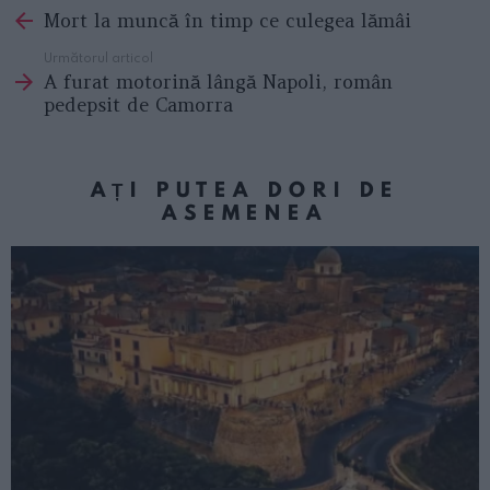
Mort la muncă în timp ce culegea lămâi
more
Următorul articol
A furat motorină lângă Napoli, român
pedepsit de Camorra
AȚI PUTEA DORI DE
ASEMENEA