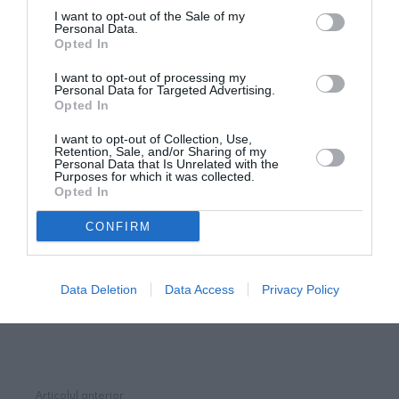
I want to opt-out of the Sale of my
cu forță în țară pentru a se face să se înțeleagă că
Personal Data.
Opted In
suntem toți cetățeni. Pentru a construi o Italie mai
bună, care să fie o țară primitoare, trebuie sprijinite
I want to opt-out of processing my
Personal Data for Targeted Advertising.
aceste bune practici”.
Opted In
I want to opt-out of Collection, Use,
Citește și:
Retention, Sale, and/or Sharing of my
Personal Data that Is Unrelated with the
Purposes for which it was collected.
Grillo: “Referendum pentru ius soli”. La
Opted In
Russa: ”ar atrage în Italia gravidele din
CONFIRM
întreaga lume”
Carlo Giovanardi: “Cetățenia, la
Data Deletion
Data Access
Privacy Policy
înscrierea la școală”
Articolul anterior
See