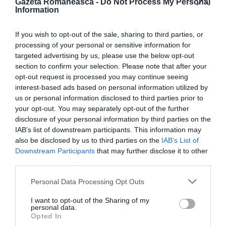
Gazeta Romaneasca -
Do Not Process My Personal
Information
Trebuie să aibă multă încredere în ei”. „Bogăția
noastră pleacă de la multele culturi în fața cărora ne
If you wish to opt-out of the sale, sharing to third parties, or
aflăm. Populația mixtă este o realitate: în școli, la
processing of your personal or sensitive information for
targeted advertising by us, please use the below opt-out
locurile de muncă, pe străzi. Este fotografia țării cea
section to confirm your selection. Please note that after your
care ne spune acest lucru, și este o resursă și nu
opt-out request is processed you may continue seeing
interest-based ads based on personal information utilized by
trebuie să ne fie teamă”, a spus Kyenge.
us or personal information disclosed to third parties prior to
your opt-out. You may separately opt-out of the further
„Sunt aici pentru a asculta – a explicat ministrul
disclosure of your personal information by third parties on the
IAB’s list of downstream participants. This information may
Integrării – pentru că aici
sunt 200 de copii cărora nu
also be disclosed by us to third parties on the
IAB’s List of
se poate să nu li se răspundă
. De fapt, la Milano sunt
Downstream Participants
that may further disclose it to other
34.000 și
un milion în țară
. Trebuie să împrumutăm
third parties.
vocea noastră celor care nu reușesc să vorbească și
Personal Data Processing Opt Outs
să cerem ca diferențele să fie o resursă. Și nu trebuie
I want to opt-out of the Sharing of my
să ne fie frică de acest lucru”. Kyenge a dorit să
personal data.
Opted In
„aplaude Milano: aceasta este o practică de susținut