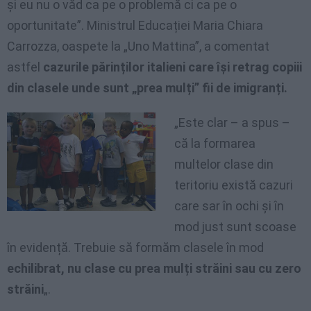
și eu nu o văd ca pe o problemă ci ca pe o
oportunitate”. Ministrul Educației Maria Chiara
Carrozza, oaspete la „Uno Mattina”, a comentat
astfel
cazurile părinților italieni care își retrag copiii
din clasele unde sunt „prea mulți” fii de imigranți.
„Este clar – a spus –
că la formarea
multelor clase din
teritoriu există cazuri
care sar în ochi și în
mod just sunt scoase
în evidență. Trebuie să formăm clasele în mod
echilibrat, nu clase cu prea mulți străini sau cu zero
străini
„.