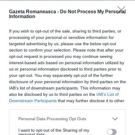
învață foarte repede, problema – a subliniat
Gazeta Romaneasca -
Do Not Process My Personal
Information
Chaouki – este formarea învățătorilor
și
capacitatea lor de implicare”.
If you wish to opt-out of the sale, sharing to third parties, or
processing of your personal or sensitive information for
„Uneori – a adăugat deputatul Pd – este
targeted advertising by us, please use the below opt-out
section to confirm your selection. Please note that after your
contraproductiv să te gândești deja, în ceea ce
opt-out request is processed you may continue seeing
privește școala primară,
să împarți copiii încă de
interest-based ads based on personal information utilized by
mici, dimpotrivă ar putea fi și mai negativ.
Părinților
us or personal information disclosed to third parties prior to
your opt-out. You may separately opt-out of the further
trebuie să li se explice că nu trebuie să le fie frică de
disclosure of your personal information by third parties on the
diversitate și că dimpotrivă dacă există o direcție
IAB’s list of downstream participants. This information may
also be disclosed by us to third parties on the
IAB’s List of
inteligentă aceste școli (cu o rată ridicată de elevi
Downstream Participants
that may further disclose it to other
străini – n.r.) pot deveni de excelență”.
third parties.
Personal Data Processing Opt Outs
E.P.
I want to opt-out of the Sharing of my
personal data.