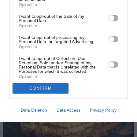
Opted In
Articolul anterior
See
Italia nu mai recunoaște avocații făcuți pe
more
I want to opt-out of the Sale of my
bandă rulantă în România
Personal Data.
Opted In
Următorul articol
Israelul are nevoie de zeci de mii de
I want to opt-out of processing my
Personal Data for Targeted Advertising.
muncitori români, interviu cu Armand
Opted In
Schor, Camera de Comerț Israel – România
I want to opt-out of Collection, Use,
Retention, Sale, and/or Sharing of my
Personal Data that Is Unrelated with the
Purposes for which it was collected.
AȚI PUTEA DORI DE
Opted In
ASEMENEA
CONFIRM
Data Deletion
Data Access
Privacy Policy