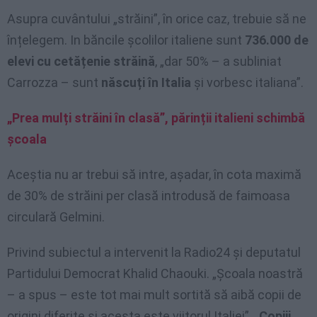
Asupra cuvântului „străini”, în orice caz, trebuie să ne
înțelegem. In băncile școlilor italiene sunt
736.000 de
elevi cu cetățenie străină
, „dar 50% – a subliniat
Carrozza – sunt
născuți în Italia
și vorbesc italiana”.
„Prea mulți străini în clasă”, părinții italieni schimbă
școala
Aceștia nu ar trebui să intre, așadar, în cota maximă
de 30% de străini per clasă introdusă de faimoasa
circulară Gelmini.
Privind subiectul a intervenit la Radio24 și deputatul
Partidului Democrat Khalid Chaouki. „Școala noastră
– a spus – este tot mai mult sortită să aibă copii de
origini diferite și acesta este viitorul Italiei”. „
Copiii