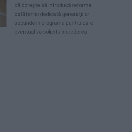
că
doreşte
să
introducă
reforma
cetăţeniei
dedicată
generaţiilor
secunde
în
programa
pentru
care
eventual
va
solicita
încrederea