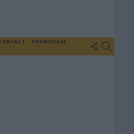
CONTACT
PROMOVARE
FOLLOW
SEARCH
US
Couple Photoshoot Paris