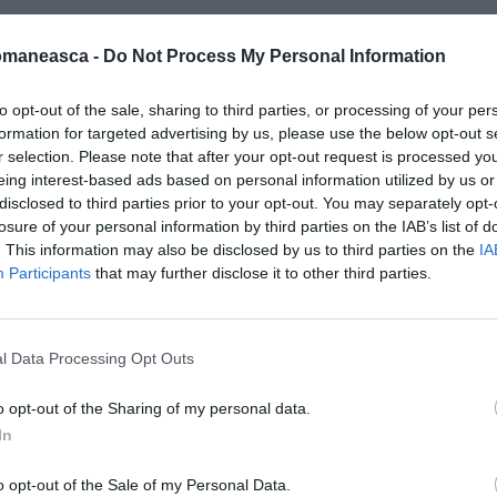
săptămâni a primit undă verde din partea
omaneasca -
Do Not Process My Personal Information
i
"norme privind obţinerea cetăţeniei
rinţi străini şi pentru minorii crescuţi în
to opt-out of the sale, sharing to third parties, or processing of your per
formation for targeted advertising by us, please use the below opt-out s
r selection. Please note that after your opt-out request is processed y
eing interest-based ads based on personal information utilized by us or
opunere, explicând ce tip de reformă are în
disclosed to third parties prior to your opt-out. You may separately opt-
i italieni – explică o notă a partidului –
losure of your personal information by third parties on the IAB’s list of
. This information may also be disclosed by us to third parties on the
IA
re investeşte şi se angajează pentru
Participants
that may further disclose it to other third parties.
rofesională. Este necesar să se asigure
clară apartenenţa lor la ţara care i-a văzut
aţia".
l Data Processing Opt Outs
une principiul
"ius soli temperat"
. Vor fi
o opt-out of the Sharing of my personal data.
In
talia "din părinţi străini, care sunt la rândul
d regulamentar pe teritoriul Italiei de cel
o opt-out of the Sale of my Personal Data.