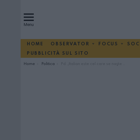
Menu
HOME
OBSERVATOR
FOCUS
SOC
PUBBLICITÀ SUL SITO
You are here:
Home
Politica
Pd: „Italian este cel care se naşte şi creşte în Italia”