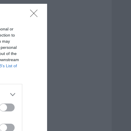
sonal or
ection to
ou may
 personal
out of the
 downstream
B’s List of