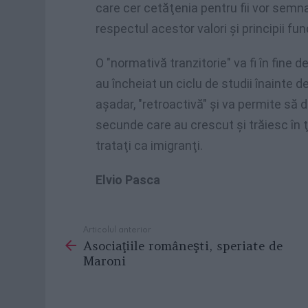
care cer cetăţenia pentru fii vor semn
respectul acestor valori şi principii f
O "normativă tranzitorie" va fi în fine 
au încheiat un ciclu de studii înainte de
aşadar, "retroactivă" şi va permite să d
secunde care au crescut şi trăiesc în ţ
trataţi ca imigranţi.
Elvio Pasca
Articolul anterior
See
Asociaţiile româneşti, speriate de
more
Maroni