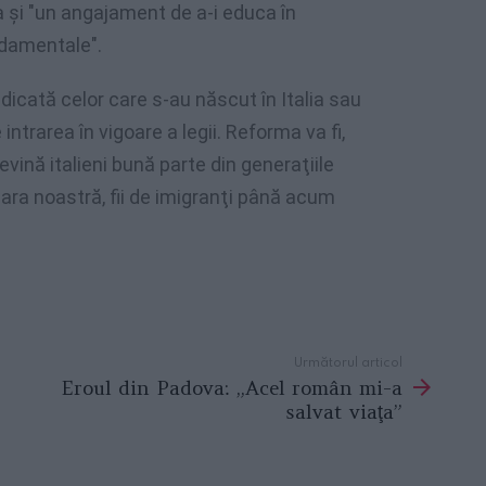
a şi "un angajament de a-i educa în
undamentale".
dedicată celor care s-au născut în Italia sau
 intrarea în vigoare a legii. Reforma va fi,
evină italieni bună parte din generaţiile
ara noastră, fii de imigranţi până acum
Următorul articol
Eroul din Padova: „Acel român mi-a
salvat viaţa”