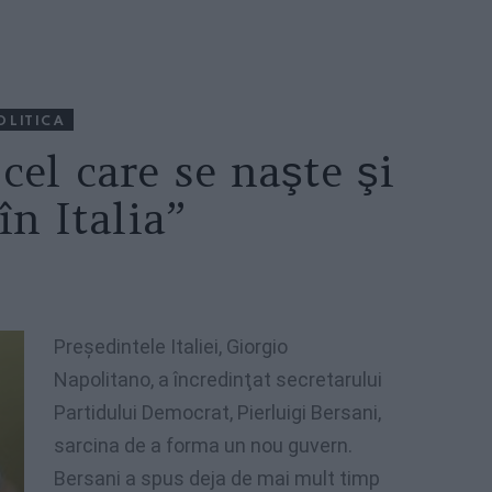
OLITICA
 cel care se naşte şi
în Italia”
Preşedintele
Italiei
, Giorgio
Napolitano, a
încredinţat
secretarului
Partidului
Democrat,
Pierluigi
Bersani
,
sarcina
de a forma un
nou
guvern
.
Bersani
a
spus
deja
de
mai
mult
timp