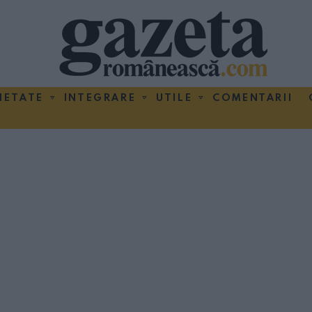
IETATE
INTEGRARE
UTILE
COMENTARII