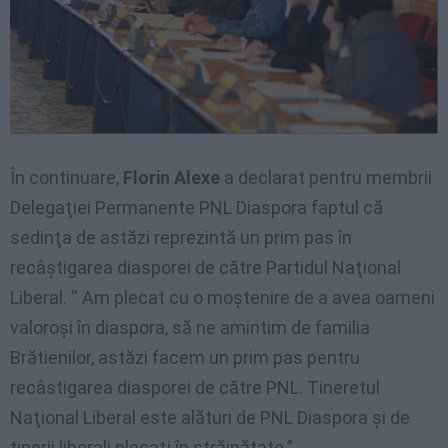
În continuare,
Florin Alexe
a declarat pentru membrii
Delegaţiei Permanente PNL Diaspora faptul că
sedinţa de astăzi reprezintă un prim pas în
recâştigarea diasporei de către Partidul Naţional
Liberal. “ Am plecat cu o moştenire de a avea oameni
valoroşi în diaspora, să ne amintim de familia
Brătienilor, astăzi facem un prim pas pentru
recâstigarea diasporei de către PNL. Tineretul
Naţional Liberal este alături de PNL Diaspora şi de
tinerii liberali plecaţi în străinătate.”