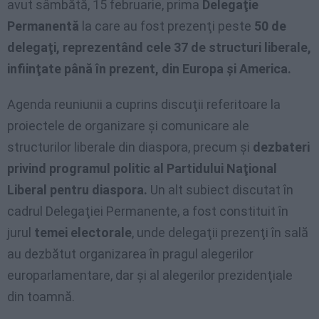
avut sâmbătă, 15 februarie, prima
Delegaţie
Permanentă
la care au fost prezenţi peste
50 de
delegaţi, reprezentând cele 37 de structuri liberale,
infiinţate până în prezent, din Europa şi America.
Agenda reuniunii a cuprins discuţii referitoare la
proiectele de organizare şi comunicare ale
structurilor liberale din diaspora, precum şi
dezbateri
privind programul politic al Partidului Naţional
Liberal pentru diaspora.
Un alt subiect discutat în
cadrul Delegaţiei Permanente, a fost constituit în
jurul
temei electorale
, unde delegaţii prezenţi în sală
au dezbătut organizarea în pragul alegerilor
europarlamentare, dar şi al alegerilor prezidenţiale
din toamnă.