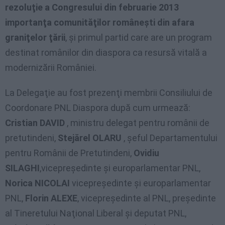
rezoluţie a Congresului din februarie 2013
importanţa comunităţilor româneşti din afara
graniţelor ţării
, şi primul partid care are un program
destinat românilor din diaspora ca resursă vitală a
modernizării României.
La Delegaţie au fost prezenţi membrii Consiliului de
Coordonare PNL Diaspora după cum urmează:
Cristian DAVID
, ministru delegat pentru românii de
pretutindeni,
Stejărel OLARU
, şeful Departamentului
pentru Românii de Pretutindeni,
Ovidiu
SILAGHI
,vicepreşedinte şi europarlamentar PNL,
Norica NICOLAI
vicepreşedinte şi europarlamentar
PNL,
Florin ALEXE
, vicepreşedinte al PNL, preşedinte
al Tineretului Naţional Liberal şi deputat PNL,