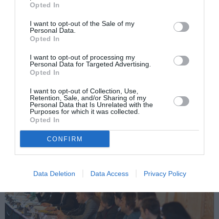
Opted In
românilor plecaţi în străinătate .Aceştia trebuie să
promoveze o imagine corectă şi pozitivă a României
I want to opt-out of the Sale of my
Personal Data.
în ţările de reşedinţă. România şi cetăţenii români,
Opted In
oriunde s-ar afla aceştia, merită o abordare corectă
I want to opt-out of processing my
Personal Data for Targeted Advertising.
în problematica intrării în spaţiul Schengen, iniţiativa
Opted In
liberei circulaţii în spaţiul Schengen a fost a
I want to opt-out of Collection, Use,
Partidului Naţional Liberal în Guvernul din anul 2005.
Retention, Sale, and/or Sharing of my
Personal Data that Is Unrelated with the
Pentru aceasta avem nevoie de un efort consolidat
Purposes for which it was collected.
Opted In
al PNL în extern”.
CONFIRM
Data Deletion
Data Access
Privacy Policy