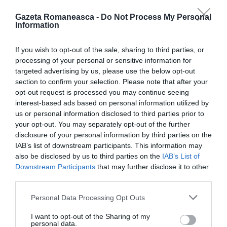
În continuare,
Norica Nicolai
a reiterat sprijinul
Gazeta Romaneasca -
Do Not Process My Personal
Information
Partidului Naţional Liberal în problematicile diasporei
româneşti: “ Noua structură în care ne întâlnim
If you wish to opt-out of the sale, sharing to third parties, or
astăzi reprezintă un element de modernizare al
processing of your personal or sensitive information for
targeted advertising by us, please use the below opt-out
Partidului Naţional Liberal în modul de organizare PNL
section to confirm your selection. Please note that after your
Diaspora. Ataşamentul faţă de valori liberale într-o
opt-out request is processed you may continue seeing
interest-based ads based on personal information utilized by
Europă care devine din ce în ce mai mult liberală ne
us or personal information disclosed to third parties prior to
îndeamnă să încercăm să promovăm legătura cu
your opt-out. You may separately opt-out of the further
partidele liberale din statele membre prin dezvoltarea
disclosure of your personal information by third parties on the
IAB’s list of downstream participants. This information may
unei strategii de susţinere şi promovare a României”.
also be disclosed by us to third parties on the
IAB’s List of
Downstream Participants
that may further disclose it to other
În intervenţia sa,
Ovidiu Silaghi
a adus în discuţie
third parties.
două aspecte legate de libera circulaţie a forţei de
Personal Data Processing Opt Outs
muncă pentru cetăţenii români şi intrarea României
I want to opt-out of the Sharing of my
în Spaţiul Schengen. “Avem nevoie de aportul
personal data.