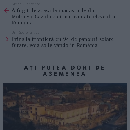
Articolul anterior
See
A fugit de acasă la mănăstirile din
more
Moldova. Cazul celei mai căutate eleve din
România
Următorul articol
Prins la frontieră cu 94 de panouri solare
furate, voia să le vândă în România
AȚI PUTEA DORI DE
ASEMENEA