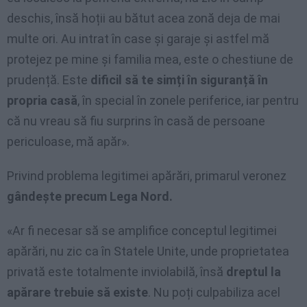
deschis, însă hoții au bătut acea zonă deja de mai
multe ori. Au intrat în case și garaje și astfel mă
protejez pe mine și familia mea, este o chestiune de
prudență. Este
dificil să te simți în siguranță în
propria casă
, în special în zonele periferice, iar pentru
că nu vreau să fiu surprins în casă de persoane
periculoase, mă apăr».
Privind problema legitimei apărări, primarul veronez
gândește precum Lega Nord.
«Ar fi necesar să se amplifice conceptul legitimei
apărări, nu zic ca în Statele Unite, unde proprietatea
privată este totalmente inviolabilă, însă
dreptul la
apărare trebuie să existe
. Nu poți culpabiliza acel