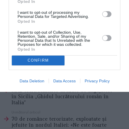
Opted In
I want to opt-out of processing my
Personal Data for Targeted Advertising.
Opted In
I want to opt-out of Collection, Use,
Retention, Sale, and/or Sharing of my
Personal Data that Is Unrelated with the
Purposes for which it was collected.
Opted In
CONFIRM
Tosi a postat mai întâi pe twitter declarația sa șocantă, apoi a reluat-o
pe pagina sa de Facebook.
Data Deletion
Data Access
Privacy Policy
Articolul anterior
See
MAE oferă femeilor abuzate de angajatori
more
în Sicilia „Ghidul lucrătorului român în
Italia”
Următorul articol
70 de românce terorizate, exploatate și
jefuite în nordul Italiei: «Ne este foarte