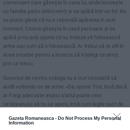
comerciant care găsește în casa lui, unde locuiește
cu familia, patru delincvenți și se apără într-un fel. Nu
se poate gândi că nu e rațională apărarea în acel
moment. Cineva găsește în casă persoane și se
apără și nu poți spune că nu trebuia să folosească
arma sau cum să o folosească. Ar trebui să te afli în
acea situație pentru a încerca să înțelegi ce simți,
prin ce treci».
Guvernul de centru-stânga nu a vrut niciodată să
audă vorbindu-se de arme. «Da, spune Tosi, însă dacă
ar fi legi adecvate atunci statul poate cere
cetățeanului să nu se apere, însă cum legile sunt de
tot râsul cetățeanul trebuie să se apere într-un fel.
Gazeta Romaneasca -
Do Not Process My Personal
Din păcate, suntem într-o situație unde este
Information