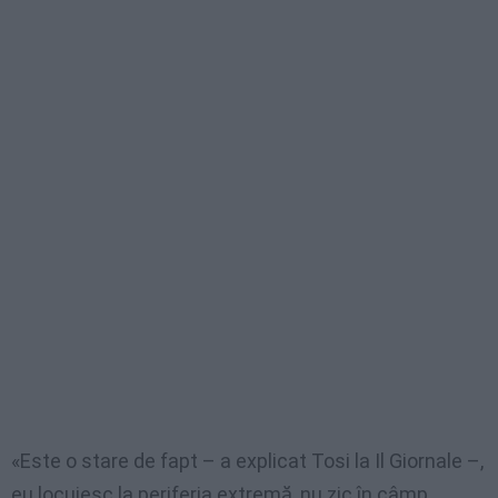
«Este o stare de fapt – a explicat Tosi la Il Giornale –,
eu locuiesc la periferia extremă, nu zic în câmp