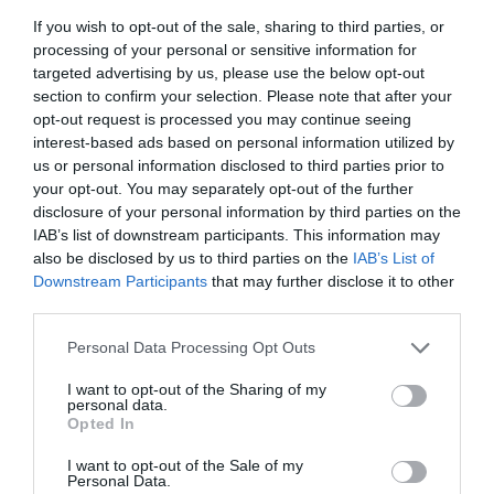
privilegiat cel care comite infracțiuni
în fața celui
If you wish to opt-out of the sale, sharing to third parties, or
care se apără. Nu fac acest lucru din exibiționism. Eu
processing of your personal or sensitive information for
fac acest raționament în manieră foarte lucidă».
targeted advertising by us, please use the below opt-out
section to confirm your selection. Please note that after your
opt-out request is processed you may continue seeing
Dacă i-ar intra hoții în casă, Tosi ar folosi arma?
interest-based ads based on personal information utilized by
us or personal information disclosed to third parties prior to
«Eu locuiesc cu partenera mea, dacă ar intra cineva,
your opt-out. You may separately opt-out of the further
eu apăr familia. Dacă unul intră noaptea și știe că
disclosure of your personal information by third parties on the
IAB’s list of downstream participants. This information may
ești în casă, înseamnă că e dispus la orice, chiar și să
also be disclosed by us to third parties on the
IAB’s List of
facă rău și eu trebuie să previn asta».
Downstream Participants
that may further disclose it to other
third parties.
Ar trage, așadar? Tosi nu se ferește de un răspuns
Personal Data Processing Opt Outs
clar:
«Ei bine, cred că da»
I want to opt-out of the Sharing of my
personal data.
Opted In
I want to opt-out of the Sale of my
Personal Data.