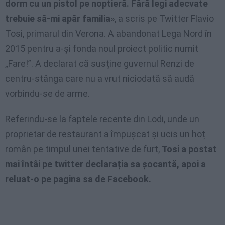
dorm cu un pistol pe noptieră. Fără legi adecvate
trebuie să-mi apăr familia
», a scris pe Twitter Flavio
Tosi, primarul din Verona. A abandonat Lega Nord în
2015 pentru a-și fonda noul proiect politic numit
„Fare!”. A declarat că susține guvernul Renzi de
centru-stânga care nu a vrut niciodată să audă
vorbindu-se de arme.
Referindu-se la faptele recente din Lodi, unde un
proprietar de restaurant a împușcat și ucis un hoț
român pe timpul unei tentative de furt,
Tosi a postat
mai întâi pe twitter declarația sa șocantă, apoi a
reluat-o pe pagina sa de Facebook.