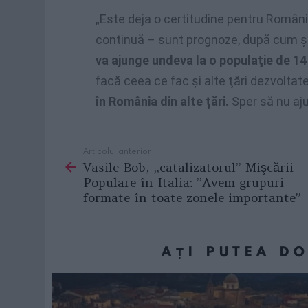
„Este deja o certitudine pentru Român
continuă – sunt prognoze, după cum şt
va ajunge undeva la o populaţie de 14
facă ceea ce fac şi alte ţări dezvoltate
în România din alte ţări.
Sper să nu aju
Articolul anterior
See
Vasile Bob, „catalizatorul” Mişcării
more
Populare în Italia: ”Avem grupuri
formate în toate zonele importante”
AȚI PUTEA D