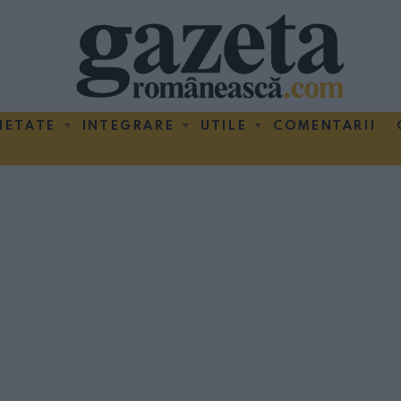
IETATE
INTEGRARE
UTILE
COMENTARII