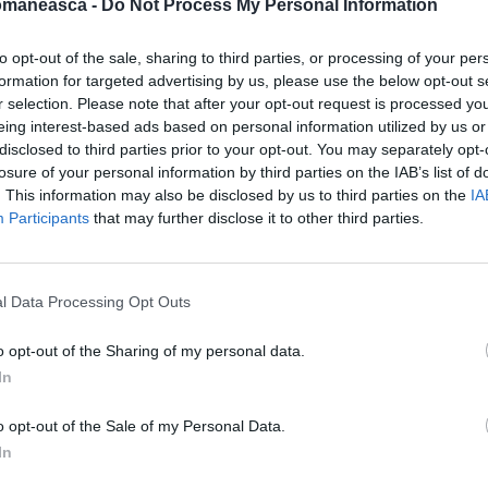
omaneasca -
Do Not Process My Personal Information
to opt-out of the sale, sharing to third parties, or processing of your per
formation for targeted advertising by us, please use the below opt-out s
r selection. Please note that after your opt-out request is processed y
eing interest-based ads based on personal information utilized by us or
disclosed to third parties prior to your opt-out. You may separately opt-
losure of your personal information by third parties on the IAB’s list of
. This information may also be disclosed by us to third parties on the
IA
Participants
that may further disclose it to other third parties.
le oficiale făcute publice după cel mai
l Data Processing Opt Outs
iv 700.000 de români ar fi plecaţi din
o opt-out of the Sharing of my personal data.
ni.
În acest context, europarlamentarul PDL
In
statisticile realizate de autorităţile române
o opt-out of the Sale of my Personal Data.
atori demografici în România trebuie privite
In