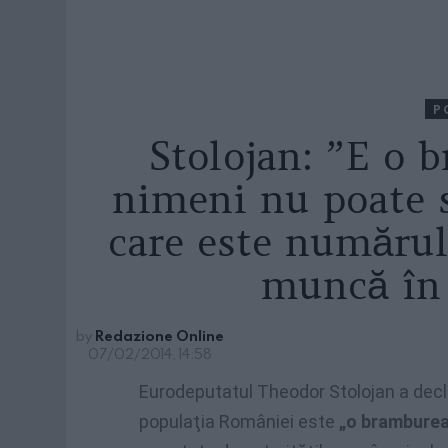
P
Stolojan: ”E o 
nimeni nu poate 
care este numărul
muncă în 
by
Redazione Online
07/02/2014, 14:58
Eurodeputatul Theodor Stolojan a declara
populaţia României este
„o bramburea