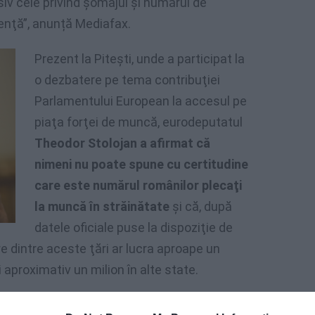
siv cele privind şomajul şi numărul de
udenţă”, anunță Mediafax.
Prezent la Piteşti, unde a participat la
o dezbatere pe tema contribuţiei
Parlamentului European la accesul pe
piaţa forţei de muncă, eurodeputatul
Theodor Stolojan a afirmat că
nimeni nu poate spune cu certitudine
care este numărul românilor plecaţi
la muncă în străinătate
şi că, după
datele oficiale puse la dispoziţie de
care dintre aceste ţări ar lucra aproape un
 aproximativ un milion în alte state.