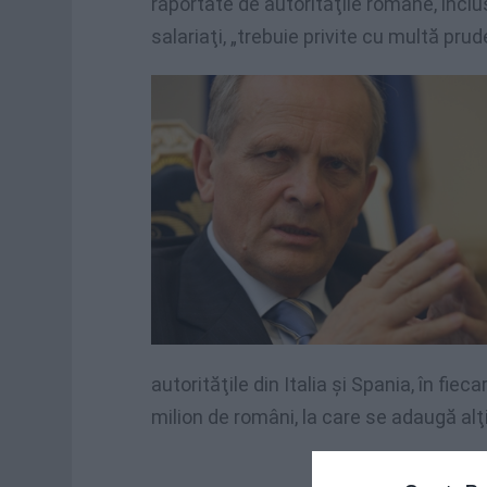
raportate de autorităţile române, inclu
salariaţi, „trebuie privite cu multă pr
autorităţile din Italia şi Spania, în fie
milion de români, la care se adaugă alţi