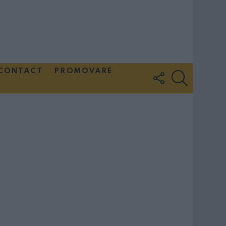
CONTACT
PROMOVARE
FOLLOW
SEARCH
US
Couple Photoshoot Paris