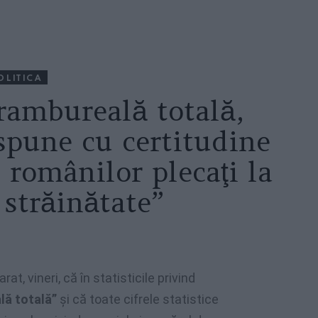
OLITICA
brambureală totală,
spune cu certitudine
 românilor plecaţi la
străinătate”
t, vineri, că în statisticile privind
lă totală”
şi că toate cifrele statistice