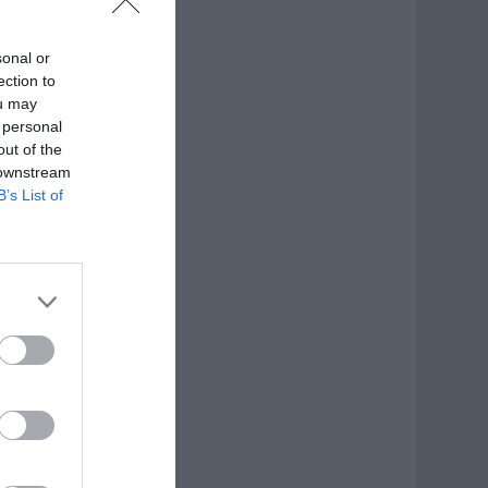
sonal or
ection to
ou may
 personal
out of the
 downstream
B’s List of