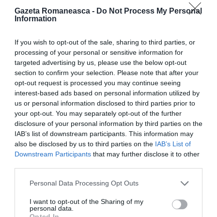
Gazeta Romaneasca -
Do Not Process My Personal
personal să apere PDL. Cer în continuare demisia
Information
secretarului de stat Eugen Tomac Şi îl voi interpela în
Parlament, cu privire la proiectele fi
nanţate de DRP
If you wish to opt-out of the sale, sharing to third parties, or
processing of your personal or sensitive information for
de la începutul mandatului său.
targeted advertising by us, please use the below opt-out
Vreau să ne prezinte lista cu
section to confirm your selection. Please note that after your
opt-out request is processed you may continue seeing
toate asociaţiile din străinătate
interest-based ads based on personal information utilized by
care au primit finanţări de la
us or personal information disclosed to third parties prior to
Guvernul României", ne-a
your opt-out. You may separately opt-out of the further
disclosure of your personal information by third parties on the
declarat Rizea.
IAB’s list of downstream participants. This information may
also be disclosed by us to third parties on the
IAB’s List of
Într-un
comunicat de presă
Downstream Participants
that may further disclose it to other
third parties.
emis după conferinţa de la
Torino
, Rizea a afirmat că
Personal Data Processing Opt Outs
"domnul Eugen Tomac, Şeful DRP, persevereaza în
I want to opt-out of the Sharing of my
personal data.
eroare, invitând doar parlamentari PDL la aceste
Opted In