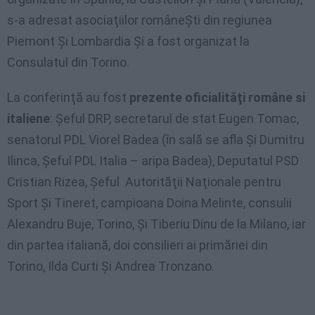
s-a adresat asociaţiilor româneŞti din regiunea
Piemont Şi Lombardia Şi a fost organizat la
Consulatul din Torino.
La conferinţă au fost
prezente oficialităţi române
si
italiene
: Şeful DRP, secretarul de stat Eugen Tomac,
senatorul PDL Viorel Badea (în sală se afla Şi Dumitru
Ilinca, Şeful PDL Italia – aripa Badea), Deputatul PSD
Cristian Rizea, Şeful Autorităţii Naţionale pentru
Sport Şi Tineret, campioana Doina Melinte, consulii
Alexandru Buje, Torino, Şi Tiberiu Dinu de la Milano, iar
din partea italiană, doi consilieri ai primăriei din
Torino, Ilda Curti Şi Andrea Tronzano.