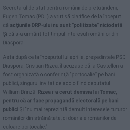
Secretarul de stat pentru românii de pretutindeni,
Eugen Tomac (PDL) a vrut să clarifice de la început
că
acţiunile DRP-ului nu sunt "politizate" niciodată
Şi că s-a urmărit tot timpul interesul românilor din
Diaspora.
Asta după ce la începutul lui aprilie, preşedintele PSD
Diaspora, Cristian Rizea, îl acuzase că la Castellon a
fost organizată o conferinţă "portocalie" pe bani
publici, singurul invitat de acolo fiind deputatul
William Brînză.
Rizea i-a cerut demisia lui Tomac,
pentru că ar face propagandă electorală pe bani
publici
Şi "nu mai reprezintă demult interesele tuturor
românilor din străinătate, ci doar ale românilor de
culoare portocalie."