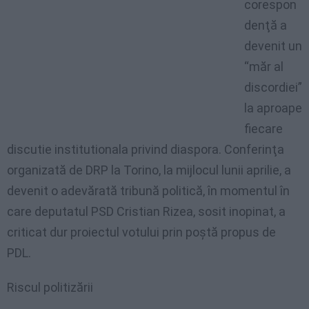
corespon
denţă a
devenit un
“măr al
discordiei”
la aproape
fiecare
discutie institutionala privind diaspora. Conferinţa
organizată de DRP la Torino, la mijlocul lunii aprilie, a
devenit o adevărată tribună politică, în momentul în
care deputatul PSD Cristian Rizea, sosit inopinat, a
criticat dur proiectul votului prin poştă propus de
PDL.
Riscul politizării