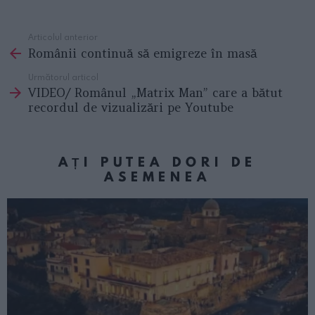
Articolul anterior
See
Românii continuă să emigreze în masă
more
Următorul articol
VIDEO/ Românul „Matrix Man” care a bătut
recordul de vizualizări pe Youtube
AȚI PUTEA DORI DE
ASEMENEA