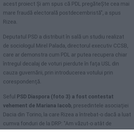
acest proiect Şi am spus că PDL pregăteŞte cea mai
mare fraudă electorală postdecembristă", a spus
Rizea.
Deputatul PSD a distribuit în sală un studiu realizat
de sociologul Mirel Palada, directorul executiv CCSB,
care ar demonstra cum PDL ar putea recupera chiar
întregul decalaj de voturi pierdute în faţa USL din
cauza guvernării, prin introducerea votului prin
corespondenţă.
Seful
PSD Diaspora (foto 3) a fost contestat
vehement de Mariana Iacob
, presedintele asociaţiei
Dacia din Torino, la care Rizea a întrebat-o dacă a luat
cumva fonduri de la DRP: "Am văzut-o atât de
vehementă Şi am întrebat-o dacă are vreun interes