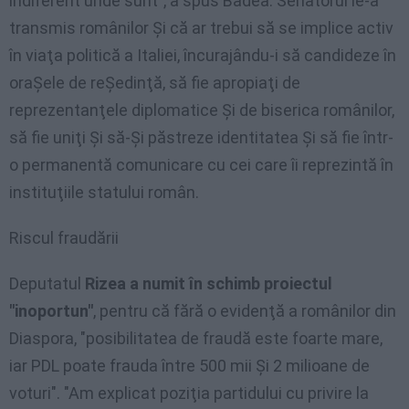
indiferent unde sunt", a spus Badea. Senatorul le-a
transmis românilor Şi că ar trebui să se implice activ
în viaţa politică a Italiei, încurajându-i să candideze în
oraŞele de reŞedinţă, să fie apropiaţi de
reprezentanţele diplomatice Şi de biserica românilor,
să fie uniţi Şi să-Şi păstreze identitatea Şi să fie într-
o permanentă comunicare cu cei care îi reprezintă în
instituţiile statului român.
Riscul fraudării
Deputatul
Rizea a numit în schimb proiectul
"inoportun"
, pentru că fără o evidenţă a românilor din
Diaspora, "posibilitatea de fraudă este foarte mare,
iar PDL poate frauda între 500 mii Şi 2 milioane de
voturi". "Am explicat poziţia partidului cu privire la