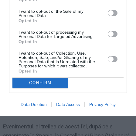
dezbateri de interes naţional, dezinformand astfel
I want to opt-out of the Sale of my
românii din diaspora". În comunicat repetă faptul că
Personal Data.
Opted In
prin proiectul votului prin corespondenţă "nu se
încearcă altceva decât fraudarea alegerilor din 2012."
I want to opt-out of processing my
Personal Data for Targeted Advertising.
Opted In
La
conferinţa DRP de la Torino
au fost dezbătute
I want to opt-out of Collection, Use,
teme legate de importanţa votului prin
Retention, Sale, and/or Sharing of my
Personal Data that Is Unrelated with the
corespondenţă, parteneriatul comunităţilor
Purposes for which it was collected.
Opted In
româneŞti cu autorităţile publice, rolul mass-media
CONFIRM
în promovarea imaginii statului de provenienţă,
accesul pe piaţa muncii a lucrătorilor români,
programele educaţionale stabilite între statul italian
Data Deletion
Data Access
Privacy Policy
Şi cel român.
Evenimentul, al treilea de acest fel, după cele
organizate în Spania, la Castellon şi Plana (Valencia),