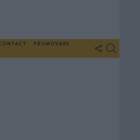
CONTACT
PROMOVARE
FOLLOW
SEARCH
US
Couple Photoshoot Paris