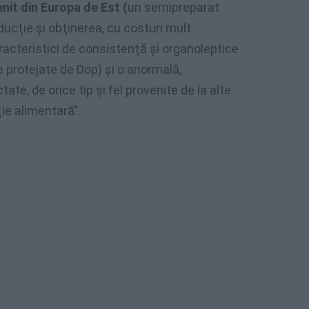
nit din Europa de Est (
un semipreparat
ucţie şi obţinerea, cu costuri mult
aracteristici de consistenţă şi organoleptice
e protejate de Dop) şi o anormală,
te, de orice tip şi fel provenite de la alte
ţie alimentară”.