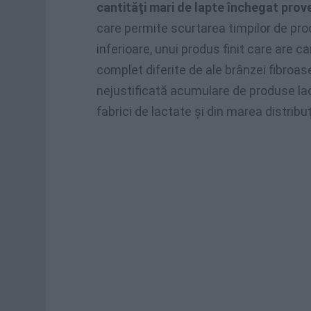
cantităţi mari de lapte închegat prove
care permite scurtarea timpilor de prod
inferioare, unui produs finit care are c
complet diferite de ale brânzei fibroas
nejustificată acumulare de produse lacta
fabrici de lactate şi din marea distribu