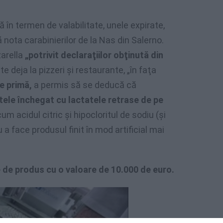
în termen de valabilitate, unele expirate,
ă nota carabinierilor de la Nas din Salerno.
arella
„potrivit declaraţiilor obţinută din
te deja la pizzeri şi restaurante, „în faţa
ie primă,
a permis să se deducă că
ele închegat cu lactatele retrase de pe
acidul citric şi hipocloritul de sodiu (şi
 a face produsul finit în mod artificial mai
 de produs cu o valoare de 10.000 de euro.