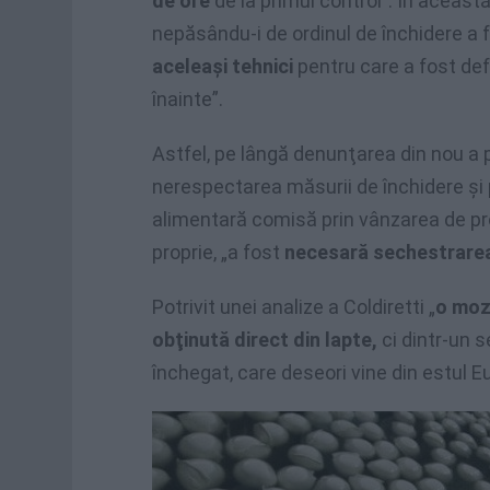
de ore
de la primul control”. În această
nepăsându-i de ordinul de închidere a f
aceleaşi tehnici
pentru care a fost def
înainte”.
Astfel, pe lângă denunţarea din nou a p
nerespectarea măsurii de închidere şi p
alimentară comisă prin vânzarea de pro
proprie, „a fost
necesară sechestrarea î
Potrivit unei analize a Coldiretti „
o mozz
obţinută direct din lapte,
ci dintr-un s
închegat, care deseori vine din estul Eu