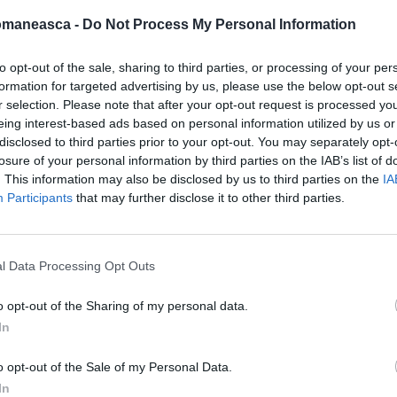
omaneasca -
Do Not Process My Personal Information
to opt-out of the sale, sharing to third parties, or processing of your per
formation for targeted advertising by us, please use the below opt-out s
r selection. Please note that after your opt-out request is processed y
eing interest-based ads based on personal information utilized by us or
disclosed to third parties prior to your opt-out. You may separately opt-
losure of your personal information by third parties on the IAB’s list of
. This information may also be disclosed by us to third parties on the
IA
Participants
that may further disclose it to other third parties.
„era obţinută printr-un
sistem incredibil şi
l Data Processing Opt Outs
ză cei de la Nas din Salerno, cu ustensile şi
o opt-out of the Sharing of my personal data.
 precum „cartonul tipărit şi alte deşeuri”. Da
In
cameră de afumat era folosit spatele unei
o opt-out of the Sale of my Personal Data.
asate alimentele pe care era dirijat fumul
In
risiri improvizate”.