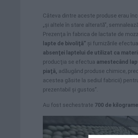
Câteva dintre aceste produse erau încă 
„şi altele în stare alterată”, semnaleaz
Prezenţa în fabrica de lactate de mozz
lapte de bivoliţă”
şi furnizările efectua
absenţei laptelui de utilizat ca mater
producţia se efectua
amestecând lapt
piaţă,
adăugând produse chimice, precum 
acestea găsite la sediul fabricii) pentru
prezentabil şi gustos”.
Au fost sechestrate
700 de kilograme