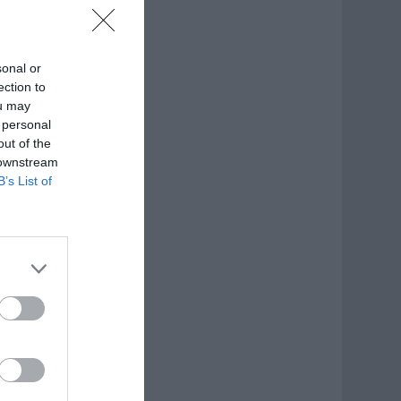
sonal or
ection to
ou may
 personal
out of the
 downstream
B’s List of