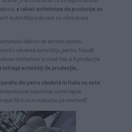
 ocazie „s-a constatat că întreprinzătorul,
abricii,
a reluat activitatea de producţie cu
erit Autorităţii judiciare cu câteva ore
atronului fabricii de lactate pentru
entru reluarea activităţii, pentru fraudă
duse etichetate în mod fals a fi producţie
ntregii activităţi de producţie
„.
arella din patru vândută în Italia nu este
emiprelucrat industrial, numit lapte
ropei fără nicio indicaţie pe etichetă”.