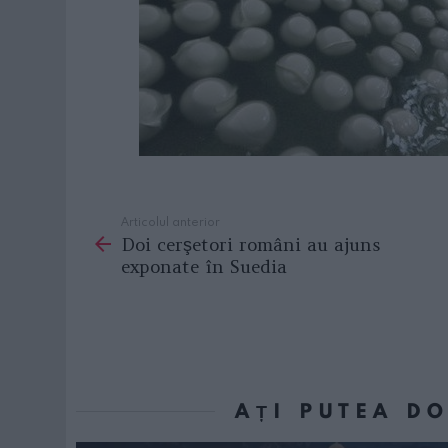
Articolul anterior
See
Doi cerşetori români au ajuns
more
exponate în Suedia
AȚI PUTEA D