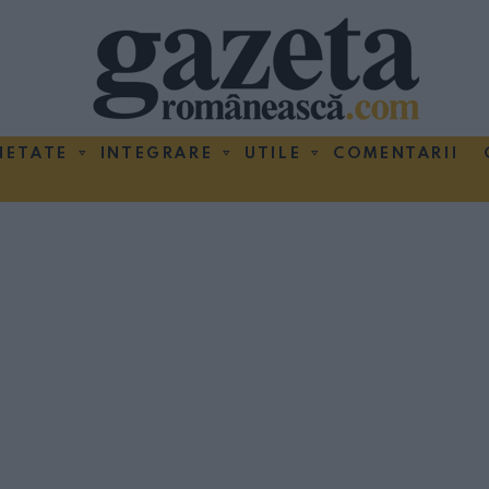
IETATE
INTEGRARE
UTILE
COMENTARII