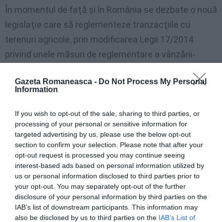
În momentul de faţă şi în România se dezbate o nouă
legislaţie care să reglementeze tranzacţiile cu
terenuri agricole, prin modificarea Legii 17/2014
privind unele măsuri de reglementare a vânzării-
cumpărării terenurilor agricole situate în extravilan.
Gazeta Romaneasca -
Do Not Process My Personal
Information
În acest sens, s-a constituit în grup de lucru
interministerial cu experţi din cadrul Ministerului
If you wish to opt-out of the sale, sharing to third parties, or
Agriculturii, Agenţia Domeniilor Statului şi Ministerul
processing of your personal or sensitive information for
targeted advertising by us, please use the below opt-out
Justiţiei care a lucrat la proiect. Totodată, în în
section to confirm your selection. Please note that after your
circuitul parlamentar există patru iniţiative
opt-out request is processed you may continue seeing
interest-based ads based on personal information utilized by
legislative pe această temă. „Există deja patru
us or personal information disclosed to third parties prior to
iniţiative”, a declarat pentru econpmica.net Daniel
your opt-out. You may separately opt-out of the further
Botănoiu, secretar de stat în cadrul Ministerului.
disclosure of your personal information by third parties on the
IAB’s list of downstream participants. This information may
also be disclosed by us to third parties on the
IAB’s List of