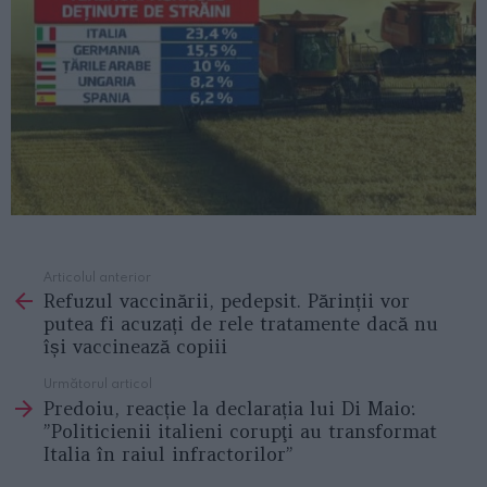
Articolul anterior
See
Refuzul vaccinării, pedepsit. Părinții vor
more
putea fi acuzați de rele tratamente dacă nu
își vaccinează copiii
Următorul articol
Predoiu, reacție la declarația lui Di Maio:
”Politicienii italieni corupţi au transformat
Italia în raiul infractorilor”