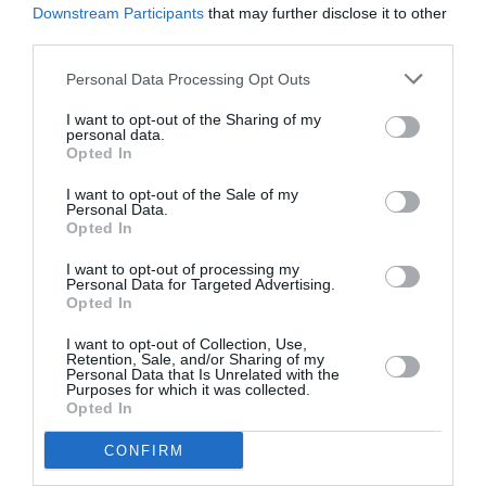
Potrivit acestuia, şi noua lege ar putea introduce o
Downstream Participants
that may further disclose it to other
serie de restricţii la achiziţia de teren în România
,
third parties.
„aşa cum sunt şi în alte state membre”. „Vor fi
Personal Data Processing Opt Outs
restricţii legate de activitatea agricolă (vor putea
I want to opt-out of the Sharing of my
cumpăra cei care desfăşoară activitate agricola
personal data.
Opted In
n.red), va exista un drept de preemţiune pentru cei ce
se învecinează cu latura cea mai mare a terenului (de
I want to opt-out of the Sale of my
Personal Data.
vânzare n. red.), dar şi dreptului statului de a
Opted In
achiziţiona teren pentru a realiza programele de
I want to opt-out of processing my
Personal Data for Targeted Advertising.
investiţii programate sau programe de genul celor
Opted In
pentru tinerii fermieri”, a mai spus oficialul MADR.
I want to opt-out of Collection, Use,
Retention, Sale, and/or Sharing of my
Personal Data that Is Unrelated with the
De exemplu,
Ungaria a impus condiţii draconice
Purposes for which it was collected.
Opted In
străinilor ce doresc să cumpere pământ
în această
ţară. Astfel, la 15 decembrie 2013, Parlamentul
CONFIRM
Ungariei a adoptat legea prin care un străin nu poate