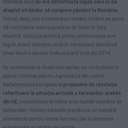
România încă
nu are definitivată legea care le dă
dreptul străinilor să cumpere pământ în România.
Totuşi, deja, prin intermediari români, străinii au ajuns
să controleze mari suprafeţe de teren în ţara
noastră. Discuţia politică pentru promovarea unei
legi în acest domeniu este în continuare deschisă,
chiar dacă o decizie trebuia luată încă din 2014.
De asemenea, la finele lunii aprilie, se va dezbate în
plenul Comisiei pentru Agricultură din cadrul
Parlamentului European
o propunere de rezoluţie
referitoare la situaţia actuală a terenurilor arabile
din UE
, concentrate în mâna unui număr restrâns de
latifundiari. Printre măsurile prevăzute se numără
stimulente pentru tinerii fermieri, dar şi limitarea
subvenţiilor acordate pe hectar.