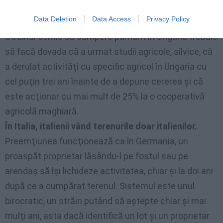
cumpăra decât maxim un hectar de tern agricol.
Data Deletion
Data Access
Privacy Policy
Străinul dornic să cumpere pământ în Ungaria trebuie
să facă dovada că a urmat studii agricole, silvice, că
a derulat activităţi cu specific agricol în Ungaria cu
cel puţin trei ani înainte de a depune cererea şi că
este acţionar cu mai mult de 25% la o cooperativă
agricolă maghiară.
În Italia, italienii vând terenurile doar italienilor.
Preemţiunea funcţionează ca în Germania, un
proaspăt proprietar lăsându-l pe fostul sau pe
arendaş să îşi lichideze activitatea, chiar şi la doi ani
după ce a cumpărat terenul. Sistemul este unul
birocratic, un străin putând să aştepte chiar şi mai
mulţi ani, asta dacă identifică un lot şi un proprietar