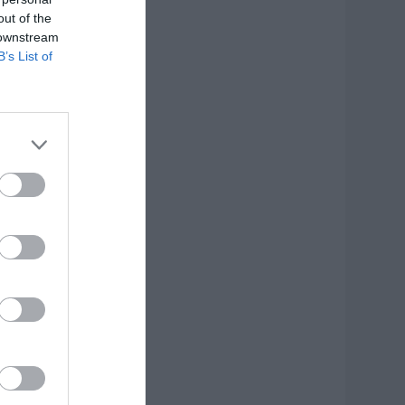
out of the
 downstream
B’s List of