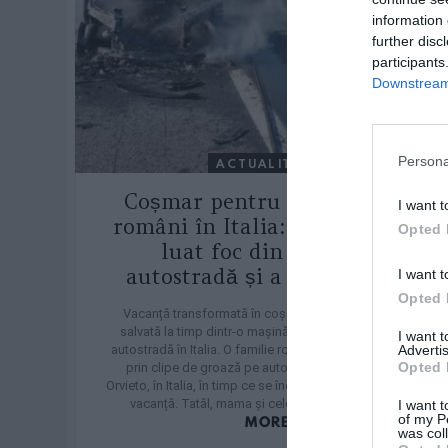
information 
further disc
participants
Downstream 
Persona
ACTUALITATE
Coșmar pentru o familie de
I want t
români în Italia: Mașina lor a
Opted 
luat foc din senin pe
autostradă și a ars complet
I want t
Opted 
Vacanță transformată în coșmar: o familie română,
salvată la timp dintr-o mașină cuprinsă de flăcări pe
I want 
autostradă în Italia. O familie română din Latina a trecut
Advertis
Opted 
prin clipe de groază pe autostrada dintre Fabro și
Orvieto, în Italia, în timp ce se îndrepta spre destinația de
vacanță. Tatăl, mama și cele două fetițe, de 7 […]
I want t
of my P
MORE
was col