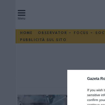
Menu
HOME
OBSERVATOR
FOCUS
SOC
PUBBLICITÀ SUL SITO
You are here:
SUBTERMS
Gazeta R
MORE
If you wish 
sensitive in
confirm you
continue se