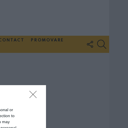
CONTACT
PROMOVARE
FOLLOW
SEARCH
US
sonal or
ection to
ou may
 personal