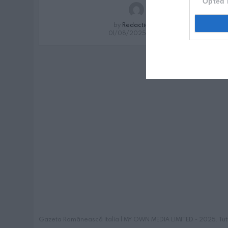
Opted 
by
Redactia GR
01/08/2025, 17:00
Gazeta Românească Italia | MY OWN MEDIA LIMITED - 2025. Tutti i 