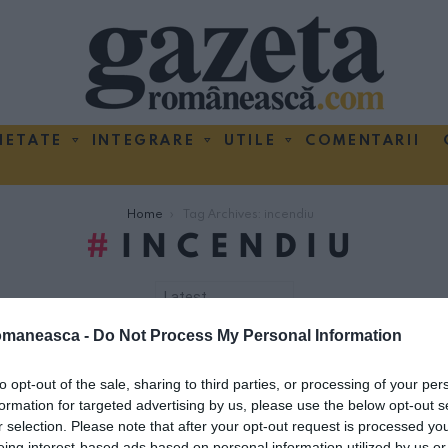
IETATE
INTEGRARE
UTILE
COMENTARII
Home
Tag Archives: incendiu
INCENDIU
omaneasca -
Do Not Process My Personal Information
 STORIES
to opt-out of the sale, sharing to third parties, or processing of your per
formation for targeted advertising by us, please use the below opt-out s
r selection. Please note that after your opt-out request is processed y
eing interest-based ads based on personal information utilized by us or