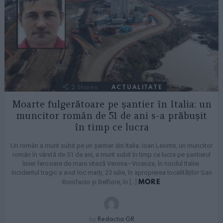
2
Shares
ACTUALITATE
Moarte fulgerătoare pe șantier în Italia: un
muncitor român de 51 de ani s-a prăbușit
în timp ce lucra
Un român a murit subit pe un șantier din Italia. Ioan Leonte, un muncitor
român în vârstă de 51 de ani, a murit subit în timp ce lucra pe șantierul
liniei feroviare de mare viteză Verona–Vicenza, în nordul Italiei.
Incidentul tragic a avut loc marți, 23 iulie, în apropierea localităților San
MORE
Bonifacio și Belfiore, în […]
by
Redactia GR