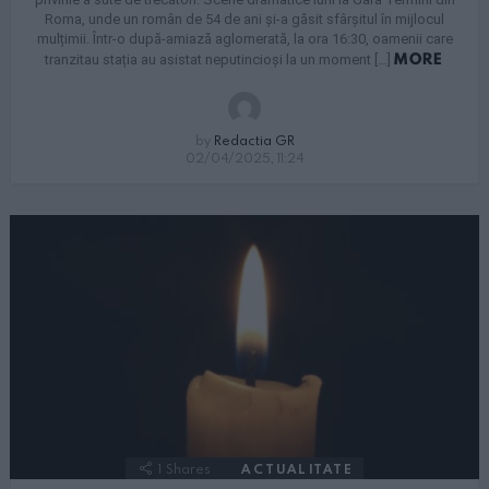
Roma, unde un român de 54 de ani și-a găsit sfârșitul în mijlocul
mulțimii. Într-o după-amiază aglomerată, la ora 16:30, oamenii care
MORE
tranzitau stația au asistat neputincioși la un moment […]
by
Redactia GR
02/04/2025, 11:24
1
Shares
ACTUALITATE