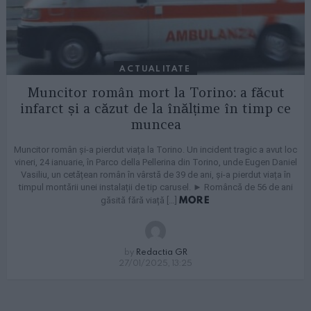
ACTUALITATE
Muncitor român mort la Torino: a făcut
infarct și a căzut de la înălțime în timp ce
muncea
Muncitor român și-a pierdut viața la Torino. Un incident tragic a avut loc
vineri, 24 ianuarie, în Parco della Pellerina din Torino, unde Eugen Daniel
Vasiliu, un cetățean român în vârstă de 39 de ani, și-a pierdut viața în
timpul montării unei instalații de tip carusel. ► Româncă de 56 de ani
MORE
găsită fără viață […]
by
Redactia GR
27/01/2025, 13:25