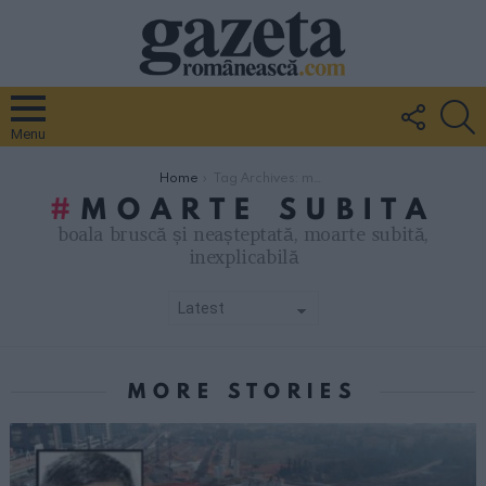
FOLLO
S
US
Menu
You are here:
Home
Tag Archives: moarte subita
MOARTE SUBITA
boala bruscă și neașteptată, moarte subită,
inexplicabilă
SUBTERMS
MORE STORIES