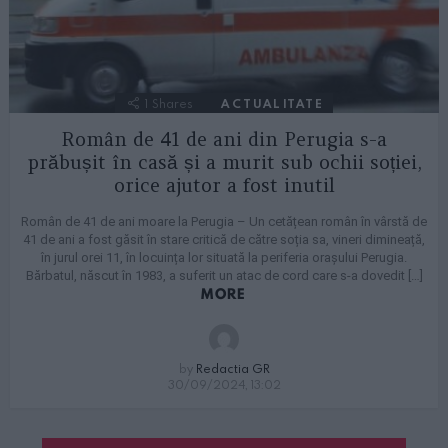
1
Shares
ACTUALITATE
Român de 41 de ani din Perugia s-a
prăbușit în casă și a murit sub ochii soției,
orice ajutor a fost inutil
Român de 41 de ani moare la Perugia – Un cetățean român în vârstă de
41 de ani a fost găsit în stare critică de către soția sa, vineri dimineață,
în jurul orei 11, în locuința lor situată la periferia orașului Perugia.
Bărbatul, născut în 1983, a suferit un atac de cord care s-a dovedit […]
MORE
by
Redactia GR
30/09/2024, 13:02