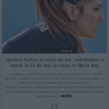
2
Shares
ITALIA
Sportul italian în stare de șoc, voleibalista a
murit la 33 de ani, în timp ce făcea duș
O tragedie a şocat lumea sportului, care acum este în doliu. O tânără
sportivă, Valentina, a murit subit la doar 33 de ani. Era sub duș când s-a
prăbușit și a murit în câteva clipe. Moartea a avut loc
în apartamentul său. Teribila descoperire a lăsat pe toată lumea în cea
mai profundă durere, începând cu cei mai apropiați membri ai familiei
MORE
sale. Sportiva […]