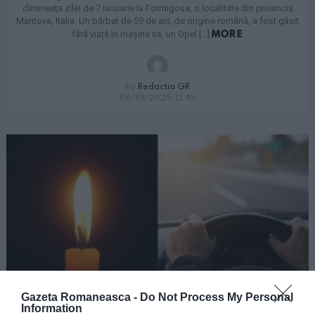
dimineața zilei de 7 ianuarie la Formigosa, o localitate din provincia
Mantova, Italia. Un bărbat de 59 de ani, de origine română, a fost găsit
MORE
fără viață în mașina sa, un Opel […]
by
Redactia GR
08/01/2025, 13:45
Gazeta Romaneasca -
Do Not Process My Personal
4
Shares
ACTUALITATE
Information