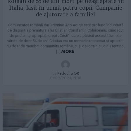
Român de 55 de ani mort pe neașteptate în
Italia, lasă în urmă patru copii. Campanie
de ajutorare a familiei
Comunitatea română din Trentino Alto Adige este profund îndurerată
de dispariția prematură a lui Cristian Constantin Colniceanu, cunoscut
de prieteni și apropiați drept „Cristi”, care a părăsit această lume la
vârsta de doar 54 de ani. Cristian era un mecanic respectat și apreciat
nu doar de membrii comunității române, ci și de localnicii din Trentino,
MORE
[…]
by
Redactia GR
04/10/2024, 21:38