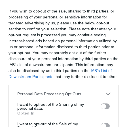
Un român din Italia a făcut infarct în timp
ce conducea și a murit. Medicii nu l-au
If you wish to opt-out of the sale, sharing to third parties, or
putut salva
processing of your personal or sensitive information for
targeted advertising by us, please use the below opt-out
Tragedie la volan: român din Italia moare în urma unui infarct la volan.
section to confirm your selection. Please note that after your
Un bărbat în vârstă de 64 de ani, de origine română, rezident în
opt-out request is processed you may continue seeing
Mirabello Monferrato, și-a pierdut viața luni, 30 decembrie, după ce a
interest-based ads based on personal information utilized by
suferit un infarct în timp ce se afla la volanul mașinii sale. Incidentul s-a
MORE
us or personal information disclosed to third parties prior to
petrecut în cursul după-amiezii, […]
your opt-out. You may separately opt-out of the further
disclosure of your personal information by third parties on the
IAB’s list of downstream participants. This information may
by
Redactia GR
also be disclosed by us to third parties on the
IAB’s List of
30/12/2024, 19:37
Downstream Participants
that may further disclose it to other
third parties.
Personal Data Processing Opt Outs
I want to opt-out of the Sharing of my
personal data.
Opted In
I want to opt-out of the Sale of my