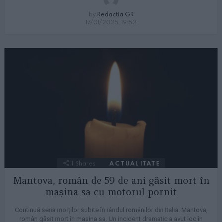
by
Redactia GR
17/01/2025, 19:52
1
Shares
ACTUALITATE
Mantova, român de 59 de ani găsit mort în
mașina sa cu motorul pornit
Continuă seria morților subite în rândul românilor din Italia. Mantova,
român găsit mort în mașina sa. Un incident dramatic a avut loc în