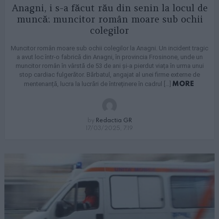
Anagni, i s-a făcut rău din senin la locul de
muncă: muncitor român moare sub ochii
colegilor
Muncitor român moare sub ochii colegilor la Anagni. Un incident tragic
a avut loc într-o fabrică din Anagni, în provincia Frosinone, unde un
muncitor român în vârstă de 53 de ani și-a pierdut viața în urma unui
stop cardiac fulgerător. Bărbatul, angajat al unei firme externe de
MORE
mentenanță, lucra la lucrări de întreținere în cadrul […]
by
Redactia GR
17/03/2025, 7:19