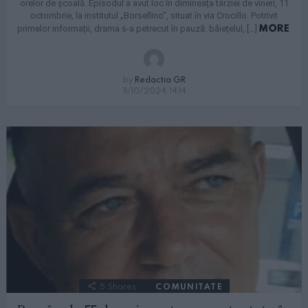
orelor de școală. Episodul a avut loc în dimineața târziei de vineri, 11
octombrie, la institutul „Borsellino”, situat în via Crocillo. Potrivit
MORE
primelor informații, drama s-a petrecut în pauză: băiețelul, […]
by
Redactia GR
11/10/2024, 14:14
5
Shares
COMUNITATE