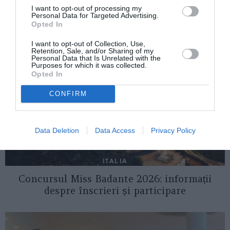
I want to opt-out of processing my
AȚI PUTEA DORI DE
Personal Data for Targeted Advertising.
ASEMENEA
Opted In
I want to opt-out of Collection, Use,
Retention, Sale, and/or Sharing of my
Personal Data that Is Unrelated with the
Purposes for which it was collected.
Opted In
CONFIRM
Data Deletion
Data Access
Privacy Policy
ITALIA
Concursul Miss Badante 2026: informații
despre înscrieri și participare