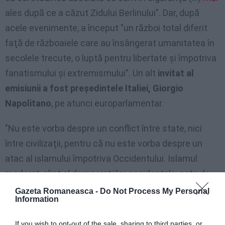
ales după ce a căzut Zidului Berlinului". Dar, după
acele evenimente, a început "un război total diferit
faţă de războaiele care au însângerat umanitatea în
secolele trecute, o luptă pentru libertate şi împotriva
fanatismului şi extremismului". Un alt
invitat al
emisiunii a fost preşedintele Italiei, Giorgio
Napolitano
, pe atunci europarlamentar.
"Nu este vorba despre un conflict între state, nici
între civilizaţii, pentru că nu este vorba despre un
atac al islamului împotriva Occidentului. Islamul
moderat, aliat al democraţiilor occidentale, este de
asemenea ţinta teroriştilor. El este chiar în
prima
Gazeta Romaneasca -
Do Not Process My Personal
Information
linie", a mai spus Berlusconi.
If you wish to opt-out of the sale, sharing to third parties, or