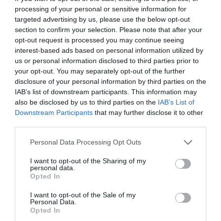
Ieri au fost organizate în Italia mai multe
evenimente
processing of your personal or sensitive information for
comemorative
. Pe aeroporturile
Ciampino şi
targeted advertising by us, please use the below opt-out
section to confirm your selection. Please note that after your
Fiumicino personalul companiilor de aviaţie s-a
opt-out request is processed you may continue seeing
oprit din activitate la ora 14:46
: funcţionarii, dar şi
interest-based ads based on personal information utilized by
us or personal information disclosed to third parties prior to
mulţi pasageri, au ţinut un minut de reculegere în
your opt-out. You may separately opt-out of the further
amintirea victimelor.
disclosure of your personal information by third parties on the
IAB’s list of downstream participants. This information may
M.C.
also be disclosed by us to third parties on the
IAB’s List of
Downstream Participants
that may further disclose it to other
third parties.
Articolul anterior
See
Personal Data Processing Opt Outs
Sună clopoţelul pentru 100.000 de elevi
more
români din Peninsulă
I want to opt-out of the Sharing of my
personal data.
Opted In
Următorul articol
VIDEO/ Obama, Berlusconi, Papa Ratzinger,
I want to opt-out of the Sale of my
pictaţi de o româncă din Pisa
Personal Data.
Opted In