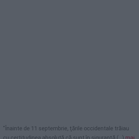
"Înainte de 11 septembrie, ţările occidentale trăiau
cu certitudinea absolută că sunt în siguranţă (…)
mai