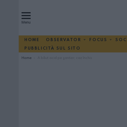
Menu
HOME
OBSERVATOR
FOCUS
SOC
PUBBLICITÀ SUL SITO
You are here:
Home
A băut acid pe şantier, caz închis