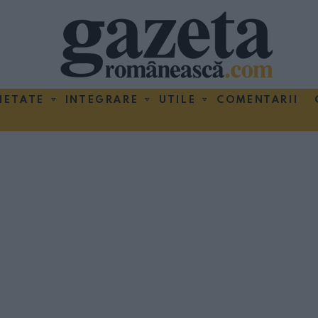
IETATE
INTEGRARE
UTILE
COMENTARII