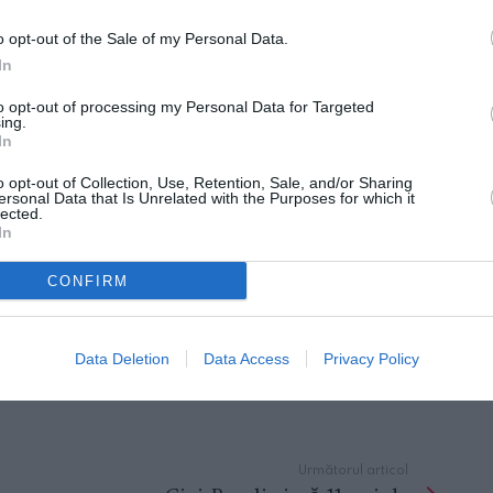
ut acid. Bărbatul se afla la muncă într-un bloc
o opt-out of the Sale of my Personal Data.
a angajat regular – se ocupa de tencuit. Într-
In
n care credea că se afla vin pe care l-a adus
to opt-out of processing my Personal Data for Targeted
ing.
In
lorhidric, care de obicei se utilizează în
o opt-out of Collection, Use, Retention, Sale, and/or Sharing
ersonal Data that Is Unrelated with the Purposes for which it
bil erau unul lângă celălalt şi semănau. Fiul
lected.
In
ărbatul a fost dus la spital şi operat fiindcă
CONFIRM
rii din Carmignano împreună cu personalul de
 muncă. Despre episod a fost informată
Data Deletion
Data Access
Privacy Policy
 fiul.
Următorul articol