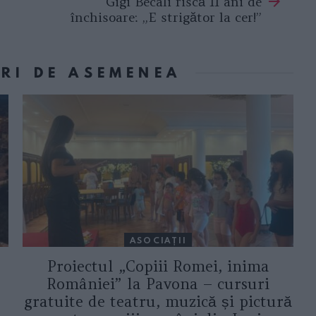
Gigi Becali riscă 11 ani de
închisoare: „E strigător la cer!”
ORI DE ASEMENEA
ASOCIAŢII
Proiectul „Copiii Romei, inima
României” la Pavona – cursuri
gratuite de teatru, muzică și pictură