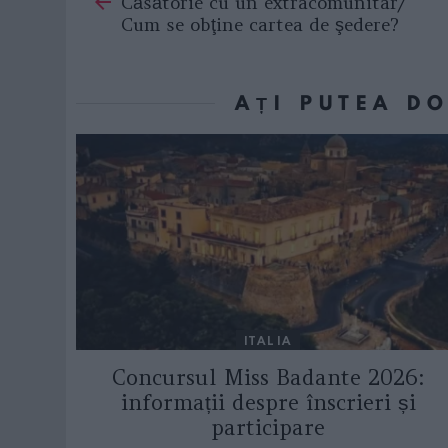
Căsătorie cu un extracomunitar/
more
Cum se obţine cartea de şedere?
AȚI PUTEA D
ITALIA
Concursul Miss Badante 2026:
informații despre înscrieri și
participare