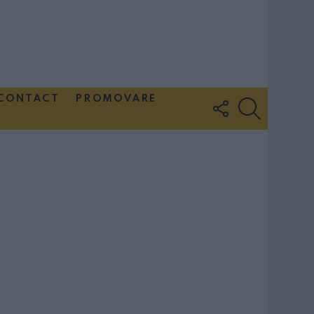
CONTACT
PROMOVARE
FOLLOW
SEARCH
US
Couple Photoshoot Paris