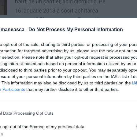
băut, pe un şantier, acid clorhidric.
Pe
16 ianuarie 2013 a sosit achitarea
pentru că “fapta nu există”, scrie “La
omaneasca -
Do Not Process My Personal Information
to opt-out of the sale, sharing to third parties, or processing of your per
formation for targeted advertising by us, please use the below opt-out s
r selection. Please note that after your opt-out request is processed y
eing interest-based ads based on personal information utilized by us or
disclosed to third parties prior to your opt-out. You may separately opt-
losure of your personal information by third parties on the IAB’s list of
. This information may also be disclosed by us to third parties on the
IA
Participants
that may further disclose it to other third parties.
l Data Processing Opt Outs
o opt-out of the Sharing of my personal data.
atul, de 60 de ani, probabil din cauza unei
In