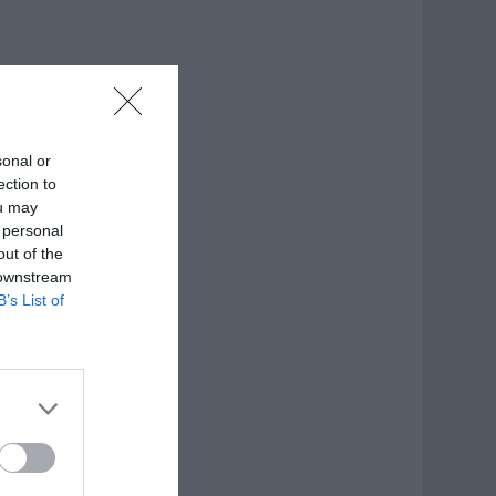
sonal or
ection to
ou may
 personal
out of the
 downstream
B’s List of