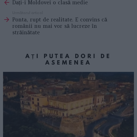
Dați-i Moldovei o clasă medie
more
Următorul articol
Ponta, rupt de realitate. E convins că
românii nu mai vor să lucreze în
străinătate
AȚI PUTEA DORI DE
ASEMENEA