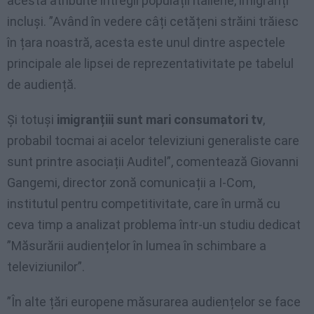
acesta atribuite întregii populații italiene, imigranți
incluși. ”Având în vedere câți cetățeni străini trăiesc
în țara noastră, acesta este unul dintre aspectele
principale ale lipsei de reprezentativitate pe tabelul
de audiență.
Și totuși
imigranțiii sunt mari consumatori tv
,
probabil tocmai ai acelor televiziuni generaliste care
sunt printre asociații Auditel”, comentează Giovanni
Gangemi, director zonă comunicații a I-Com,
institutul pentru competitivitate, care în urmă cu
ceva timp a analizat problema într-un studiu dedicat
”Măsurării audiențelor în lumea în schimbare a
televiziunilor”.
”În alte țări europene măsurarea audiențelor se face