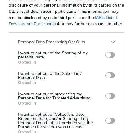
eșantion reprezentativ”.
disclosure of your personal information by third parties on the
IAB’s list of downstream participants. This information may
also be disclosed by us to third parties on the
IAB’s List of
În practică, în cazul italienilor se va continua să fie
Downstream Participants
that may further disclose it to other
inserați de pe listele electorale, în cel al imigranților
third parties.
eșantionul a fost construit de Ipsos, institut de
Personal Data Processing Opt Outs
cercetare pe care se sprijină Auditel, astfel încât să
I want to opt-out of the Sharing of my
se oglindească în maniera cea mai fidelă multele
personal data.
Opted In
variabile ale imigrației din Italia. Dificultatea
principală va fi acum ”întreținerea” eșantionului:
I want to opt-out of the Sale of my
Personal Data.
”
Există o mare disponibilitate, dar și o mai mare
Opted In
mobilitate
și deci o mai mare tendință de a ieși din
I want to opt-out of processing my
Personal Data for Targeted Advertising.
eșantion față de italieni, în rândul cărora avem deja
Opted In
un turn over anual de 20%. Însă este o problemă pe
I want to opt-out of Collection, Use,
care o putem gestiona”, asigură directorul.
Retention, Sale, and/or Sharing of my
Personal Data that Is Unrelated with the
Purposes for which it was collected.
Opted In
Pentru cetățenii străini care vor fi monitorizați, la fel