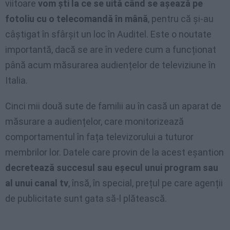
viitoare
vom ști la ce se uită când se așează pe
fotoliu cu o telecomandă în mână
, pentru că și-au
câștigat în sfârșit un loc în Auditel. Este o noutate
importantă, dacă se are în vedere cum a funcționat
până acum măsurarea audiențelor de televiziune în
Italia.
Cinci mii două sute de familii au în casă un aparat de
măsurare a audiențelor, care monitorizează
comportamentul în fața televizorului a tuturor
membrilor lor. Datele care provin de la acest eșantion
decretează succesul sau eșecul unui program sau
al unui canal tv
, însă, în special, prețul pe care agenții
de publicitate sunt gata să-l plătească.