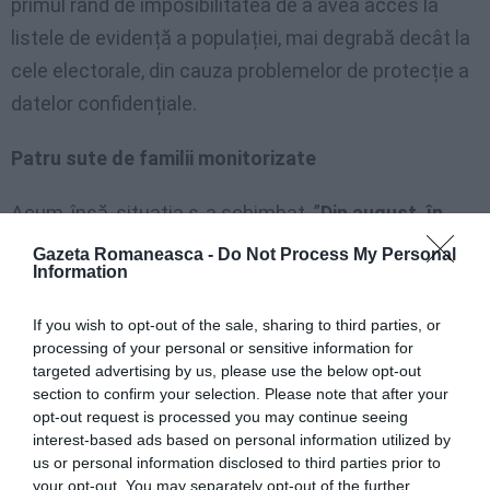
primul rând de imposibilitatea de a avea acces la
listele de evidență a populației, mai degrabă decât la
cele electorale, din cauza problemelor de protecție a
datelor confidențiale.
Patru sute de familii monitorizate
Acum, însă, situația s-a schimbat. ”
Din august, în
măsurarea audiențelor vor intra și telespectatorii
Gazeta Romaneasca -
Do Not Process My Personal
Information
imigranți
”, anunță la Stranieriinitalia.it, Walter Pancini,
director general al Auditel. ”Am început cu un proiect
If you wish to opt-out of the sale, sharing to third parties, or
pilot și acum intrăm în regim, adăugând celor
5.200
processing of your personal or sensitive information for
targeted advertising by us, please use the below opt-out
de familii italiene alte 400 de familii de imigranți.
Au
section to confirm your selection. Please note that after your
fost ani când doream să obținem acest rezultat, am
opt-out request is processed you may continue seeing
interest-based ads based on personal information utilized by
mers să căutăm străinii în locurile lor de întâlnire, și
us or personal information disclosed to third parties prior to
cu ajutorul mediatorilor culturali, și avem în final un
your opt-out. You may separately opt-out of the further