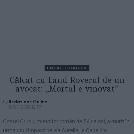
UNCATEGORIZED
Călcat cu Land Roverul de un
avocat: „Mortul e vinovat”
by
Redazione Online
11/04/2013, 12:57
Costel
Crudu
,
muncitor
român
de 54 de
ani
, a
murit
în
urma
unui
impact
pe
via
Aurelia
, la
Capalbio