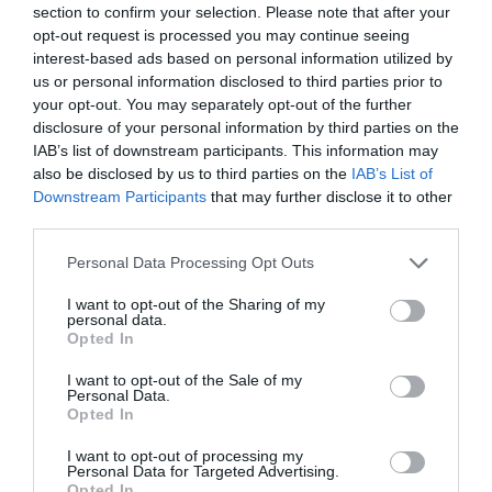
section to confirm your selection. Please note that after your
vinovat". Şi inculpatul a demonstrat că a plătit
opt-out request is processed you may continue seeing
daunele. Judecătorul a acordat suspendarea
interest-based ads based on personal information utilized by
us or personal information disclosed to third parties prior to
pedepsei, având în vedere faptul că Bianco, care a
your opt-out. You may separately opt-out of the further
fost avocat, nu are antecedente penale.
disclosure of your personal information by third parties on the
IAB’s list of downstream participants. This information may
also be disclosed by us to third parties on the
IAB’s List of
Downstream Participants
that may further disclose it to other
Articolul anterior
See
third parties.
A devenit CONSILIER in Italia cu 49 de
more
voturi!
Personal Data Processing Opt Outs
Următorul articol
I want to opt-out of the Sharing of my
„La consulat, un certificat de naştere costă
personal data.
90 de euro. În ţară, e gratuit”
Opted In
I want to opt-out of the Sale of my
Personal Data.
AȚI PUTEA DORI DE
Opted In
ASEMENEA
I want to opt-out of processing my
Personal Data for Targeted Advertising.
Opted In