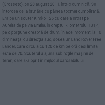
(
Grosseto
),
pe
28 august 2011,
într-o
duminică
. Se
întorcea
de la
brutărie
cu
pâinea
tocmai
cumpărată
.
Era
pe
un
scuter
Kimko
125 cu care a
intrat
pe
Aurelia
de
pe
via Emilia,
în
dreptul
kilometrului
131,4,
pe
o
porţiune
dreaptă
de drum.
În
acel
moment, la 10
dimineaţa
, cu
direcţia
sud
,
sosea
un Land Rover Free
Lander, care
circula
cu 120 de km
pe
oră
deşi
limita
este
de 70.
Scuterul
a
ajuns
sub
roţile
maşinii
de
teren
, care s-a
oprit
în
mijlocul
carosabilului
.