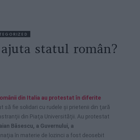
TEGORIZED
 ajuta statul român?
omânii din Italia au protestat în diferite
ut să fie solidari cu rudele şi prietenii din ţară
tranţii din Piaţa Universităţii. Au protestat
aian Băsescu, a Guvernului, a
ginaţia în materie de lozinci a fost deosebit