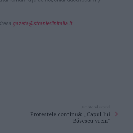
adresa
gazeta@stranieriinitalia.it
.
Următorul articol
Protestele continuă: „Capul lui
Băsescu vrem”