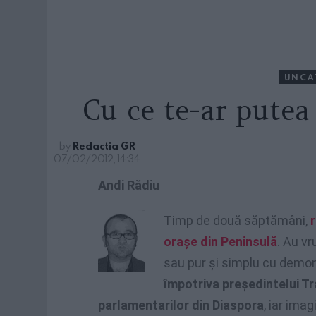
UNCA
Cu ce te-ar putea
by
Redactia GR
07/02/2012, 14:34
Andi Rădiu
Timp de două săptămâni,
r
oraşe din Peninsulă
. Au vr
sau pur şi simplu cu demons
împotriva preşedintelui Tr
parlamentarilor din Diaspora
, iar ima