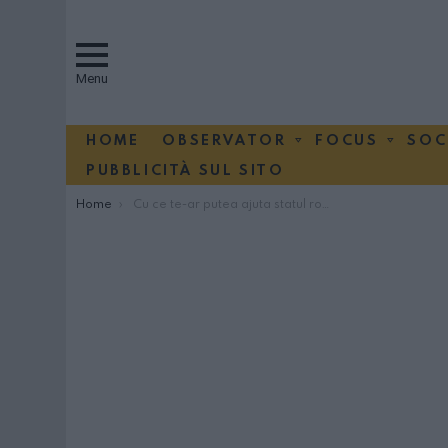
Menu
HOME
OBSERVATOR
FOCUS
SOC
PUBBLICITÀ SUL SITO
You are here:
Home
Cu ce te-ar putea ajuta statul român?