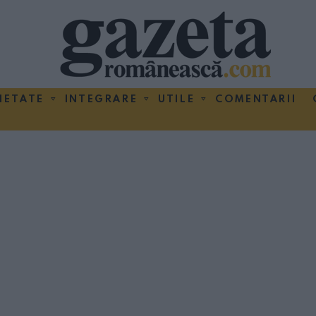
IETATE
INTEGRARE
UTILE
COMENTARII