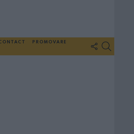
CONTACT
PROMOVARE
FOLLOW
SEARCH
US
Couple Photoshoot Paris