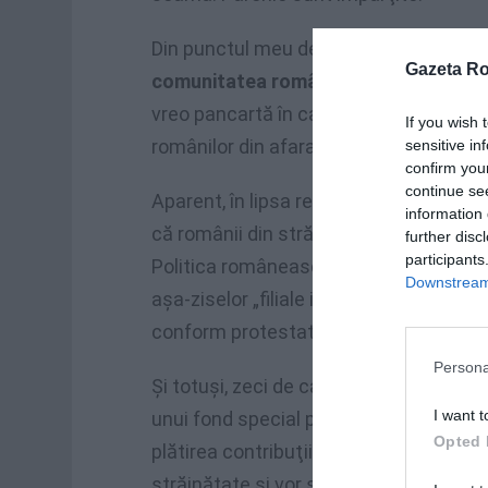
Din punctul meu de vedere, întrebarea a
Gazeta R
comunitatea românească din afara ţă
vreo pancartă în care să ceară ceva st
If you wish 
românilor din afara ţării.
sensitive in
confirm you
continue se
Aparent, în lipsa revendicărilor sau a l
information 
că românii din străinătate
nu au nevoie
further disc
participants
Politica românească e declarată ilegală
Downstream 
aşa-ziselor „filiale ilegale” ale partide
conform protestatarilor, nu are ce căuta
Persona
Şi totuşi, zeci de cadavre ale românilo
I want t
unui fond special pentru repatriere. Ex
Opted 
plătirea contribuţiilor la stat, retroacti
străinătate şi vor să aibă o vechime pe