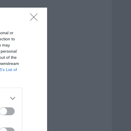
sonal or
ection to
ou may
 personal
out of the
 downstream
B’s List of