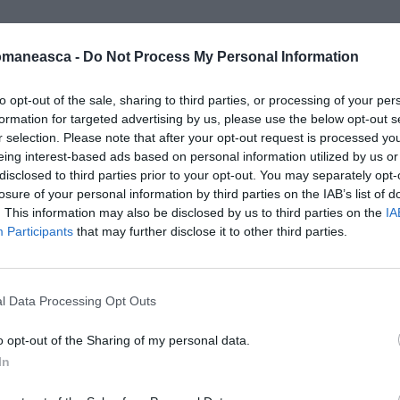
r fi alta:
cu ce poate ajuta statul român
omaneasca -
Do Not Process My Personal Information
rii
? Nimeni, niciun demonstrant, nu a afişat
atului român, ceva specific nevoilor
to opt-out of the sale, sharing to third parties, or processing of your per
formation for targeted advertising by us, please use the below opt-out s
r selection. Please note that after your opt-out request is processed y
eing interest-based ads based on personal information utilized by us or
ozincilor cu cereri specifice, s-ar putea crede
disclosed to third parties prior to your opt-out. You may separately opt-
 de ajutor direct de la statul român
.
losure of your personal information by third parties on the IAB’s list of
. This information may also be disclosed by us to third parties on the
IA
 în Italia, după ce s-a cerut desfiinţarea
Participants
that may further disclose it to other third parties.
lor româneşti, iar clasa politică din România,
 în Italia.
l Data Processing Opt Outs
r zac în morgile italiene, aşteptând crearea
o opt-out of the Sharing of my personal data.
istă necesitatea unor legi care să permită
In
v, a celor care au muncit la negru în
 cartea de muncă. Există legi fiscale în