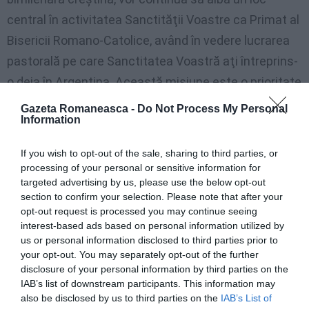
central în activitatea Sanctităţii Voastre ca Primat al
Bisericii Romano-Catolice, având în vedere lucrarea
pastorală pe care Sanctitatea Voastră aţi întreprins-
o deja în Argentina. Această misiune este o prioritate
şi în Biserica noastră Ortodoxă. De aceea, în acest
Gazeta Romaneasca -
Do Not Process My Personal
Information
context, este foarte necesar să cooperăm, pentru a
realiza solidaritate cu cei care suferă cel mai mult de
If you wish to opt-out of the sale, sharing to third parties, or
pe urma crizei economice și spirituale a societăţii
processing of your personal or sensitive information for
targeted advertising by us, please use the below opt-out
contemporane, pentru a da o mărturie creştină
section to confirm your selection. Please note that after your
comună în lume, în spiritul iubirii milostive a Domnului
opt-out request is processed you may continue seeing
nostru Iisus Hristos. Ne exprimăm speranța că
interest-based ads based on personal information utilized by
us or personal information disclosed to third parties prior to
Sanctitatea Voastră Veţi continua să-i sprijiniţi pe
your opt-out. You may separately opt-out of the further
credincioșii ortodocşi români care trăiesc în număr
disclosure of your personal information by third parties on the
IAB’s list of downstream participants. This information may
mare, în diferite ţări din Europa, în special în Italia, așa
also be disclosed by us to third parties on the
IAB’s List of