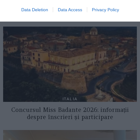
AȚI PUTEA DORI DE
Data Deletion
Data Access
Privacy Policy
ASEMENEA
ITALIA
Concursul Miss Badante 2026: informații
despre înscrieri și participare