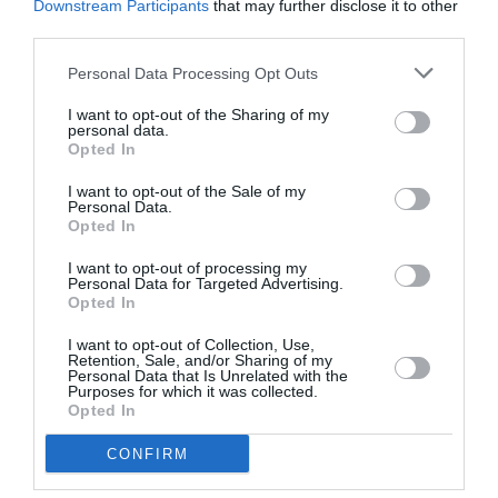
cum constant au făcut-o predecesorii Voştri,
Downstream Participants
that may further disclose it to other
third parties.
vrednicul de pomenire Papa Ioan Paul al II-lea și Papa
Emerit Benedict al XVI-lea.
Personal Data Processing Opt Outs
I want to opt-out of the Sharing of my
Cu stimă și dragoste frățească în Hristos,
personal data.
Opted In
† DANIEL Patriarhul Bisericii Ortodoxe Române
I want to opt-out of the Sale of my
Personal Data.
Opted In
(Sursă:
Basilica.ro
)
I want to opt-out of processing my
Personal Data for Targeted Advertising.
Opted In
Articolul anterior
See
„De 10 ani n-am primit o floare de la
more
I want to opt-out of Collection, Use,
nimeni!”
Retention, Sale, and/or Sharing of my
Personal Data that Is Unrelated with the
Purposes for which it was collected.
Următorul articol
Opted In
Justiţie pe bani: Două judecătoare de la
Tribunalul Bucureşti, după gratii
CONFIRM