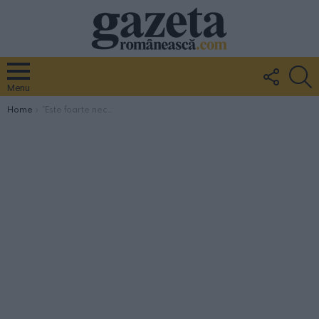
FOLLO
S
US
Menu
You are here:
Home
“Este foarte necesar să cooperăm”- mesajul Patriarhului României către Papa Francisc