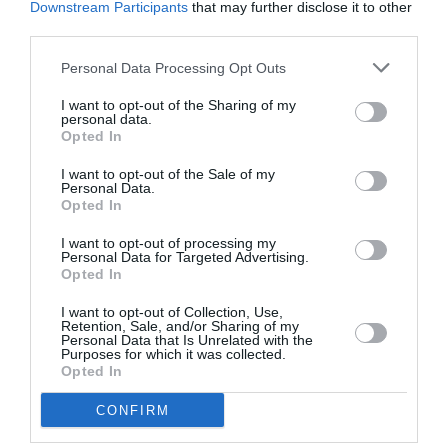
Downstream Participants
that may further disclose it to other
milioane de euro.
Înaintea românilor se situează
third parties.
chinezii și filipinezii. Suma este aproximativă, cifrele
Personal Data Processing Opt Outs
reale ar putea fi de două ori mai mari, notează
I want to opt-out of the Sharing of my
Raportul, pentru că s-a ținut cont doar de folosirea
personal data.
Opted In
canalelor oficiale de trimitere a banilor (money
transfer, bancă).
I want to opt-out of the Sale of my
Personal Data.
Opted In
I want to opt-out of processing my
Articolul anterior
See
Personal Data for Targeted Advertising.
Dana Constantinescu și-a prezentat
more
Opted In
scrisorile de acreditare în Malta, vezi foto
spectaculoase de la Palatul Marelui
I want to opt-out of Collection, Use,
Retention, Sale, and/or Sharing of my
Maestru.
Personal Data that Is Unrelated with the
Purposes for which it was collected.
Următorul articol
Opted In
Atentat la siguranța transporturilor: arunca
cu pietre pe autostradă
CONFIRM