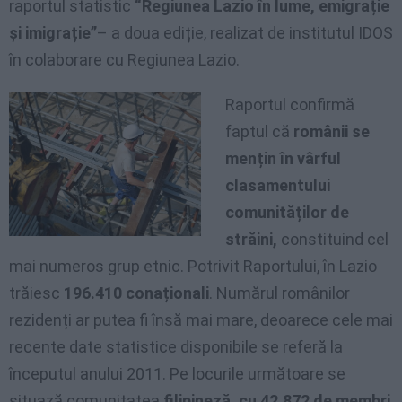
raportul statistic
“Regiunea Lazio în lume, emigrație
și imigrație”
– a doua ediție, realizat de institutul IDOS
în colaborare cu Regiunea Lazio.
Raportul confirmă
faptul că
românii se
mențin în vârful
clasamentului
comunităților de
străini,
constituind cel
mai numeros grup etnic. Potrivit Raportului, în Lazio
trăiesc
196.410 conaționali
. Numărul românilor
rezidenți ar putea fi însă mai mare, deoarece cele mai
recente date statistice disponibile se referă la
începutul anului 2011. Pe locurile următoare se
situază comunitatea
filipineză, cu 42.872 de membri