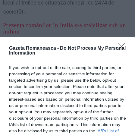
locul al treilea se situează chinezii, cu 2474 de
societăți.
Prezenţa românilor în Italia s-a stabilizat sub un
milion
Cele mai multe firme românești sunt în
sectorul
Gazeta Romaneasca -
Do Not Process My Personal
Information
construcțiilor
. Tot în construcții se înregistrează și
cel mai mare număr de victime la locul de muncă.
If you wish to opt-out of the sale, sharing to third parties, or
Românii dețin tristul record de accidente la locul de
processing of your personal or sensitive information for
targeted advertising by us, please use the below opt-out
muncă. În 2011, din 19 victime printre străini, 12 au
section to confirm your selection. Please note that after your
fost români.
opt-out request is processed you may continue seeing
interest-based ads based on personal information utilized by
Un alt subiect abordat de raport este legat de
us or personal information disclosed to third parties prior to
your opt-out. You may separately opt-out of the further
remitențele străinilor. Fluxul de bani trimiși în patrie
disclosure of your personal information by third parties on the
se menține la cote înalte. Mai precis, în 2011,
românii
IAB’s list of downstream participants. This information may
also be disclosed by us to third parties on the
IAB’s List of
din provincia Romei au trimis în patrie 125 de