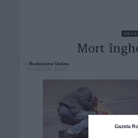
UNCA
Mort înghe
by
Redazione Online
04/03/2013, 23:00
Gazeta R