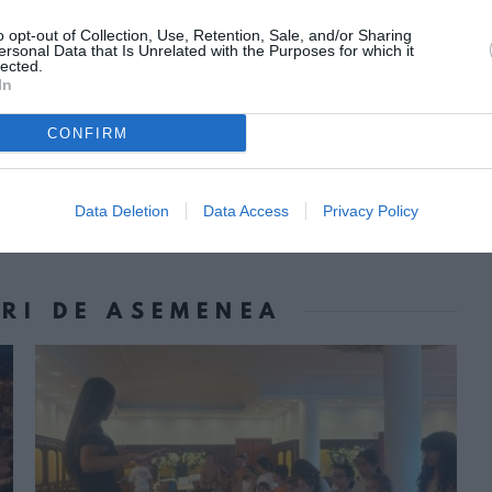
o opt-out of Collection, Use, Retention, Sale, and/or Sharing
ersonal Data that Is Unrelated with the Purposes for which it
lected.
In
CONFIRM
Următorul articol
Numai doi străini în Parlament
Data Deletion
Data Access
Privacy Policy
ORI DE ASEMENEA