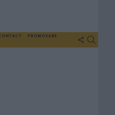
CONTACT
PROMOVARE
FOLLOW
SEARCH
US
Couple Photoshoot Paris