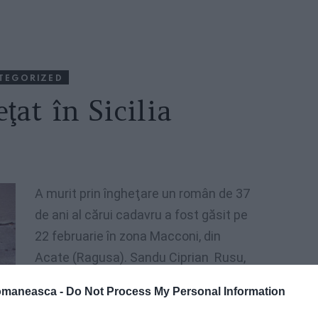
TEGORIZED
ţat în Sicilia
A
murit
prin
îngheţare
un
român
de 37
de
ani
al
cărui
cadavru
a
fost
găsit
pe
22
februarie
în
zona
Macconi
, din
Acate
(
Ragusa
).
Sandu
Ciprian
Rusu
,
cu
numeroase
denunţuri
la
activ
omaneasca -
Do Not Process My Personal Information
pentru
conducere
în
stare de