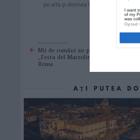
pe
alta
şi
dormea
într-o
baracă
.
I want t
of my P
was col
Opted 
Articolul anterior
See
Mii de români au participat la
more
„Festa del Marzolino”, organizată la
Roma
AȚI PUTEA D