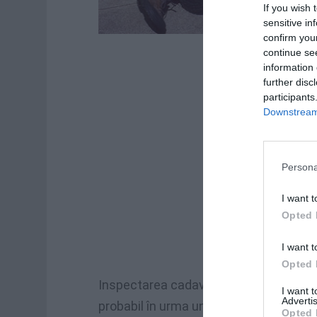
If you wish 
sensitive in
confirm you
continue se
information 
further disc
participants
Downstream 
Persona
I want t
Opted 
I want t
Opted 
Inspectarea
cadavrului
a
confirmat
mo
I want 
Advertis
probabil
în
urma
unei
stări
de
rău
.
Bărb
Opted 