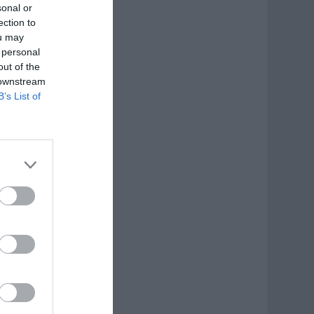
sonal or
ection to
ou may
 personal
out of the
 downstream
B’s List of