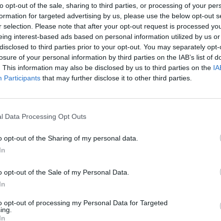
ebrietate
, a
fost
găsit
de un
rezident
,
to opt-out of the sale, sharing to third parties, or processing of your per
formation for targeted advertising by us, please use the below opt-out s
din
întâmplare
,
lipsit
de
viaţă
pe
un
r selection. Please note that after your opt-out request is processed y
teren
.
eing interest-based ads based on personal information utilized by us or
disclosed to third parties prior to your opt-out. You may separately opt-
losure of your personal information by third parties on the IAB’s list of
. This information may also be disclosed by us to third parties on the
IA
Participants
that may further disclose it to other third parties.
l Data Processing Opt Outs
o opt-out of the Sharing of my personal data.
In
o opt-out of the Sale of my Personal Data.
In
artea
datorată
temperaturilor
scăzute
,
to opt-out of processing my Personal Data for Targeted
ing.
atul
,
fără
loc
de
muncă
stabil
,
trăia
de
pe
o
zi
In