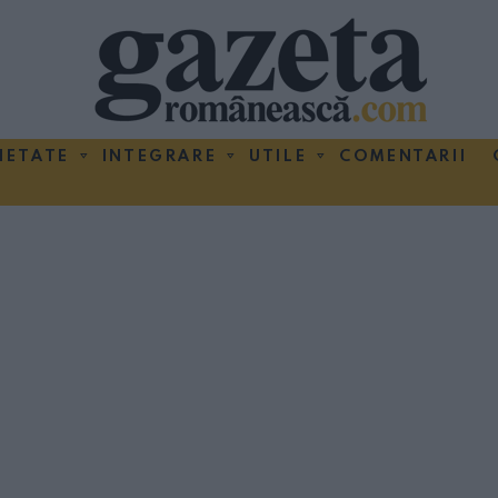
IETATE
INTEGRARE
UTILE
COMENTARII