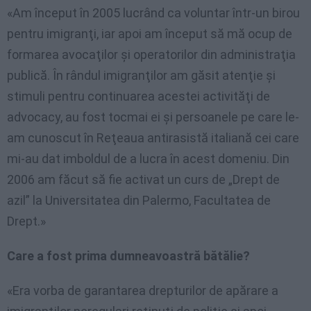
«Am început în 2005 lucrând ca voluntar într-un birou
pentru imigranţi, iar apoi am început să mă ocup de
formarea avocaţilor şi operatorilor din administraţia
publică. În rândul imigranţilor am găsit atenţie şi
stimuli pentru continuarea acestei activităţi de
advocacy, au fost tocmai ei şi persoanele pe care le-
am cunoscut în Reţeaua antirasistă italiană cei care
mi-au dat imboldul de a lucra în acest domeniu. Din
2006 am făcut să fie activat un curs de „Drept de
azil” la Universitatea din Palermo, Facultatea de
Drept.»
Care a fost prima dumneavoastră bătălie?
«Era vorba de garantarea drepturilor de apărare a