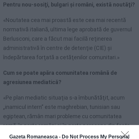
Pentru nou-sosiţi, bulgari şi români, există noutăţi?
«Noutatea cea mai proastă este cea mai recentă
normativă italiană, ultima lege aprobată de guvernul
Berlusconi, care a făcut mai facilă reţinerea
administrativă în centre de detenţie (CIE) şi
îndepărtarea forţată a cetăţenilor comunitari.»
Cum se poate apăra comunitatea română de
agresiunea mediatică?
«Pe plan mediatic situaţia s-a îmbunătăţit, acum
„inamicul intern” este maghrebian, tunisian sau
egiptean, rămân mari probleme cu comunitatea
romă, în parte români şi în parte persoane din fosta
Iugoslavie.»
Gazeta Romaneasca -
Do Not Process My Personal