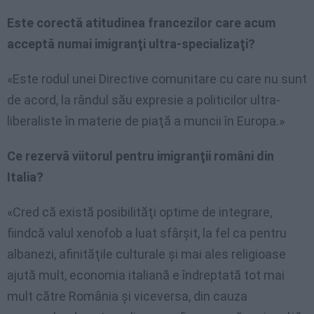
Este corectă atitudinea francezilor care acum
acceptă numai imigranţi ultra-specializaţi?
«Este rodul unei Directive comunitare cu care nu sunt
de acord, la rândul său expresie a politicilor ultra-
liberaliste în materie de piaţă a muncii în Europa.»
Ce rezervă viitorul pentru imigranţii români din
Italia?
«Cred că există posibilităţi optime de integrare,
fiindcă valul xenofob a luat sfârşit, la fel ca pentru
albanezi, afinităţile culturale şi mai ales religioase
ajută mult, economia italiană e îndreptată tot mai
mult către România şi viceversa, din cauza