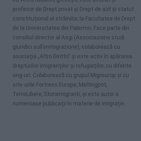
profesor de Drept privat şi Drept de azil şi statut
constituţional al străinilor, la Facultatea de Drept
de la Universitatea din Palermo. Face parte din
consiliul director al Asgi (Associazione studi
giuridici sull’immigrazione), colaborează cu
asociaţia „Altro Diritto” şi este activ în apărarea
drepturilor imigranţilor şi refugiaţilor, cu diferite
ong-uri. Colaborează cu grupul Migreurop şi cu
site-urile Fortress Europe, Meltingpot,
TerreLibere, Storiemigranti, şi este autor a
numeroase publicaţii în materie de imigraţie.