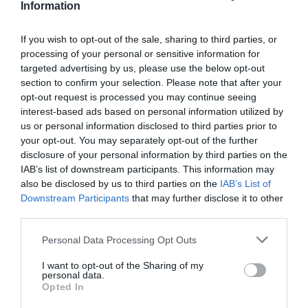
Information
Sunteţi de acord cu măsurile luate de ultimii doi
If you wish to opt-out of the sale, sharing to third parties, or
miniştri de interne Maroni şi Cancellieri în materie
processing of your personal or sensitive information for
de imigraţie?
targeted advertising by us, please use the below opt-out
section to confirm your selection. Please note that after your
opt-out request is processed you may continue seeing
«Până astăzi, din păcate, diferitele guverne au închis
interest-based ads based on personal information utilized by
căile de intrare legale, cu excepţia posibilităţii de a
us or personal information disclosed to third parties prior to
your opt-out. You may separately opt-out of the further
intra cu vize turistice până la trei luni, şi au înăsprit
disclosure of your personal information by third parties on the
politica acordurilor bilaterale pentru respingerea şi
IAB’s list of downstream participants. This information may
expulzarea străinilor neregulari. Si în materie de azil şi
also be disclosed by us to third parties on the
IAB’s List of
Downstream Participants
that may further disclose it to other
protecţie internaţională Italia rămâne pe ultimele
third parties.
locuri în Europa, atât ca standard de primire, cât şi ca
Personal Data Processing Opt Outs
număr de cereri de azil efectiv acceptate.»
I want to opt-out of the Sharing of my
personal data.
Cum adoptă legislaţia italiană directivele europene
Opted In
din domeniu?