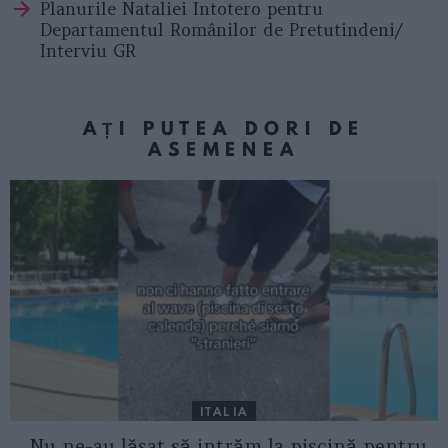
Planurile Nataliei Intotero pentru
Departamentul Românilor de Pretutindeni/
Interviu GR
AȚI PUTEA DORI DE
ASEMENEA
ITALIA
„Nu ne-au lăsat să intrăm la piscină pentru