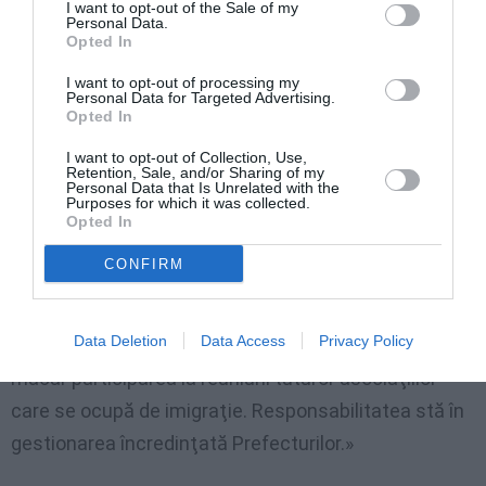
I want to opt-out of the Sale of my
Personal Data.
«Italia a adoptat numai parţial multe directive
Opted In
comunitare, accentuând aspectele represive, fără a
I want to opt-out of processing my
Personal Data for Targeted Advertising.
recunoaşte acele garanţii şi acele drepturi pe care
Opted In
directivele comunitare, de exemplu 2008/115/ CE,
I want to opt-out of Collection, Use,
privind repatrierile, le recunoşteau oricum şi
Retention, Sale, and/or Sharing of my
Personal Data that Is Unrelated with the
imigranţilor neregulari.»
Purposes for which it was collected.
Opted In
La ce foloseşte şi cum funcţionează Consiliile
CONFIRM
teritoriale pentru imigraţie?
Data Deletion
Data Access
Privacy Policy
«Au fost un eşec complet, şi nu se permite nici
măcar participarea la reuniuni tuturor asociaţiilor
care se ocupă de imigraţie. Responsabilitatea stă în
gestionarea încredinţată Prefecturilor.»