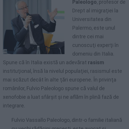
Paleologo
, profesor de
Drept al imigraţiei la
Universitatea din
Palermo, este unul
dintre cei mai
cunoscuţi experţi în
domeniu din Italia.
Spune că în Italia există un adevărat
rasism
instituţional, însă la nivelul populaţiei, rasismul este
mai scăzut decât în alte ţări europene. În privinţa
românilor, Fulvio Paleologo spune că valul de
xenofobie a luat sfârşit şi ne aflăm în plină fază de
integrare.
Fulvio Vassallo Paleologo, dintr-o familie italiană
cu vechi rădăcini greceşti, este avocat şi