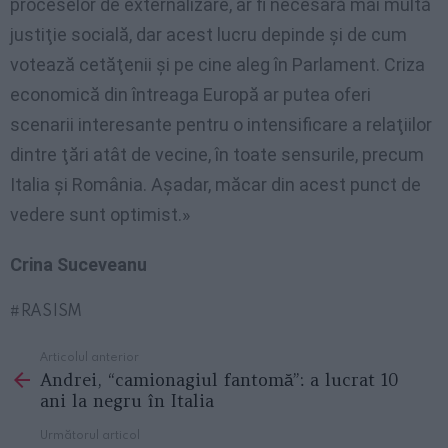
proceselor de externalizare, ar fi necesară mai multă
justiţie socială, dar acest lucru depinde şi de cum
votează cetăţenii şi pe cine aleg în Parlament. Criza
economică din întreaga Europă ar putea oferi
scenarii interesante pentru o intensificare a relaţiilor
dintre ţări atât de vecine, în toate sensurile, precum
Italia şi România. Aşadar, măcar din acest punct de
vedere sunt optimist.»
Crina Suceveanu
RASISM
Articolul anterior
See
Andrei, “camionagiul fantomă”: a lucrat 10
more
ani la negru în Italia
Următorul articol