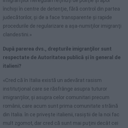
imigranţilor neregulari reţinuţi de poliţie şi apoi
închişi în centre de detenţie, fără control din partea
judecătorilor, şi de a face transparente şi rapide
procedurile de regularizare a aşa-numiţilor imigranţi
clandestini.»
După parerea dvs., drepturile imigranţilor sunt
respectate de Autoritatea publică şi în general de
italieni?
«Cred că în Italia există un adevărat rasism
instituţional care se răsfrânge asupra tuturor
imigranţilor, şi asupra celor comunitari precum
românii, care acum sunt prima comunitate străină
din Italia. în ce priveşte italienii, rasiştii de la noi fac
mult zgomot, dar cred că sunt mai puţini decât cei