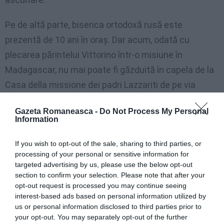
Pe de altă parte, biserica ortodoxă rusă este
prezentă de 10 ani în oraş. Dar acum, odată cu
plecarea părintelui Vittorino într-o misiune în
Madagascar, nu mai poate fi găzduită în capela de la
Casa della missione dei padri Lazzariti de pe via
Marangoni.
Gazeta Romaneasca -
Do Not Process My Personal
Information
De chestiune s-a interesat şi prim-secretarul
ambasadei ruse, Oleg Ossipov, care i-a scris
If you wish to opt-out of the sale, sharing to third parties, or
arhiepiscopului din Udine, Andrea Bruno Mazzocato:
processing of your personal or sensitive information for
targeted advertising by us, please use the below opt-out
"Biserica ortodoxă din Moscova a luat măsura
section to confirm your selection. Please note that after your
trimiterii unei preot, părintele Vladimir, care cu
opt-out request is processed you may continue seeing
interest-based ads based on personal information utilized by
mijloace reduse la dispoziţie caută să ţină viu acest
us or personal information disclosed to third parties prior to
sentiment al credinţei – scrie diplomatul -. în numele
your opt-out. You may separately opt-out of the further