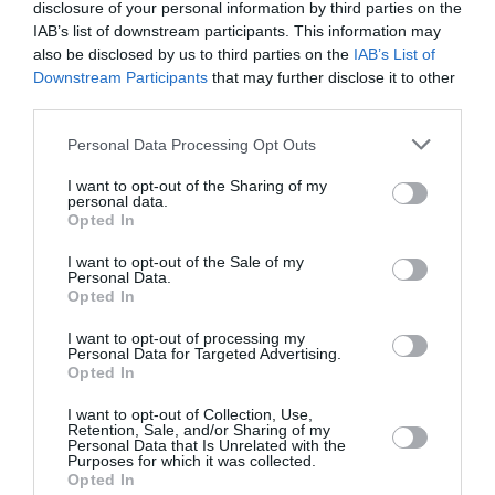
disclosure of your personal information by third parties on the
părintelui Vladimir şi al întregii comunităţi ortodoxe,
IAB’s list of downstream participants. This information may
vă întreb pe dvs. Excelenţă dacă există posibilitatea
also be disclosed by us to third parties on the
IAB’s List of
de a putea găsi împreună un loc pentru necesităţile
Downstream Participants
that may further disclose it to other
third parties.
credincioşilor. O biserică, sau o împărţire de spaţii
religioase, poate puţin exploatate, ar putea fi o
Personal Data Processing Opt Outs
soluţie care să nu deranjeze sensibilitatea nimănui.
I want to opt-out of the Sharing of my
personal data.
Cred că o asemenea atingere a obiectivului nu poate
Opted In
decât să stimuleze celelalte oraşe să ia această
I want to opt-out of the Sale of my
comunitate udineză ca exemplu pentru o cale a păcii
Personal Data.
Opted In
şi a împărtăşirii religioase atât de utile în aceste
I want to opt-out of processing my
momente de incertitudine la nivel social".
Personal Data for Targeted Advertising.
Opted In
(sursa: Il Messaggero Veneto)
I want to opt-out of Collection, Use,
Retention, Sale, and/or Sharing of my
Personal Data that Is Unrelated with the
Purposes for which it was collected.
Articolul anterior
Opted In
See