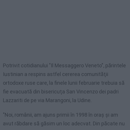
Potrivit cotidianului "Il Messaggero Veneto", părintele
Iustinian a respins astfel cererea comunităţii
ortodoxe ruse care, la finele lunii februarie trebuia să
fie evacuată din bisericuţa San Vincenzo dei padri
Lazzariti de pe via Marangoni, la Udine.
"Noi, românii, am ajuns primii în 1998 în oraş şi am
avut răbdare să găsim un loc adecvat. Din păcate nu