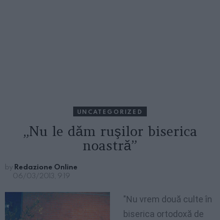
UNCATEGORIZED
„Nu le dăm ruşilor biserica
noastră”
by
Redazione Online
06/03/2013, 9:19
"Nu
vrem
două
culte
în
biserica
ortodoxă
de