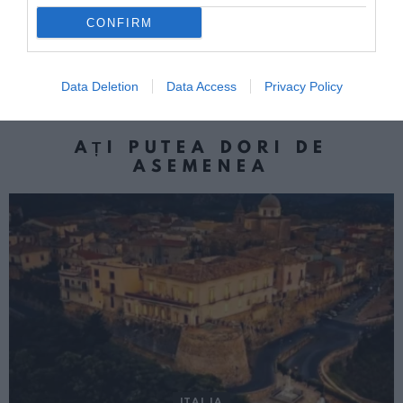
Cu camionul în piciorul podului
more
CONFIRM
Următorul articol
Sportul, apa şi somnul, regulile de
frumuseţe ale lui Jojo
Data Deletion
Data Access
Privacy Policy
AȚI PUTEA DORI DE
ASEMENEA
ITALIA