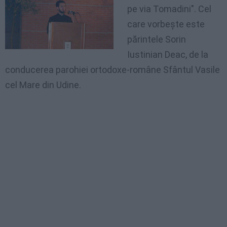
pe
via
Tomadini
".
Cel
care
vorbeşte
este
părintele
Sorin
Iustinian
Deac
, de la
conducerea
parohiei
ortodoxe-române
Sfântul
Vasile
cel
Mare din
Udine
.