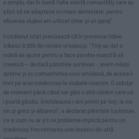
e simplu, dar în toată Italia există comunităţi care au
ştiut să se adapteze cu mare demnitate: pentru
oficierea slujbei am utilizat chiar şi un garaj".
Cotidianul citat precizează că în provincia Udine
trăiesc 8.000 de români ortodocşi. "Toţi au dat o
mână de ajutor pentru a face parohia noastră să
crească – declară părintele Iustinian -, avem relaţii
optime şi cu comunitatea ruso-ortodoxă, de aceea îi
invit pe acei credincioşi la slujbele noastre. O soluţie
de moment până când vor găsi o altă clădire care să-
i poată găzdui. Întotdeauna i-am primit pe toţi: la noi
vin şi greci şi albanezi", a declarat părintele Iustrinian,
ca şi cum nu ar şti ce probleme implică pentru un
credincios frecventarea unei biserici din altă
ascultare.