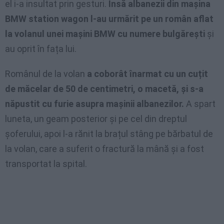
el i-a insultat prin gesturi.
Însă albanezii din mașina
BMW station wagon l-au urmărit pe un român aflat
la volanul unei mașini BMW cu numere bulgărești
și
au oprit în fața lui.
Românul de la volan
a coborât înarmat cu un cuțit
de măcelar de 50 de centimetri, o macetă, și s-a
năpustit cu furie asupra mașinii albanezilor.
A spart
luneta, un geam posterior și pe cel din dreptul
șoferului, apoi l-a rănit la brațul stâng pe bărbatul de
la volan, care a suferit o fractură la mână și a fost
transportat la spital.