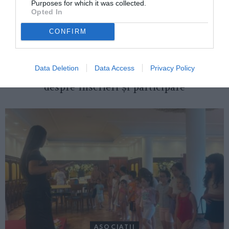
Purposes for which it was collected.
Opted In
CONFIRM
ITALIA
Data Deletion
Data Access
Privacy Policy
Concursul Miss Badante 2026: informații
despre înscrieri și participare
ASOCIAŢII