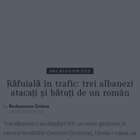
UNCATEGORIZED
Răfuială în trafic: trei albanezi
atacați și bătuți de un român
by
Redazione Online
09/11/2013, 14:54
Trei albanezi l-au depășit într-un sens giratoriu, în
centrul localității Creazzo (Vicenza), tăindu-i calea, iar