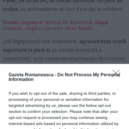
Pavel, de 24 de ani, un român cunoscut forțelor de
ordine,
cu antecedente de furt. Este dat în urmărire.
Român împușcat mortal în discotecă, lângă
Cosenza, după o ciocnire între bande
„Mă îngrijorează cele întâmplate,
agresivitatea crudă
exprimată în plină zi
, pe strada principală a
comunității”, este comentariul primarului din Creazzo,
Stefano Giacomin.
Gazeta Romaneasca -
Do Not Process My Personal
Information
„Mă îngrijorează normele mai puțin aspre pe care
sistemul nostru politic le studiază, cu măsuri precum
If you wish to opt-out of the sale, sharing to third parties, or
amnistia și grațierea.
La final cel care plătește este
processing of your personal or sensitive information for
targeted advertising by us, please use the below opt-out
cetățeanul”.
Primarul și-a manifestat intenția de a
section to confirm your selection. Please note that after your
scrie prefectului „pentru a obține controale mai
opt-out request is processed you may continue seeing
interest-based ads based on personal information utilized by
mari”.