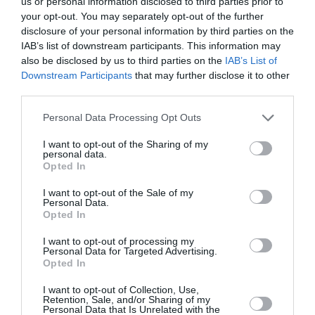
us or personal information disclosed to third parties prior to
your opt-out. You may separately opt-out of the further
disclosure of your personal information by third parties on the
Articolul anterior
See
IAB’s list of downstream participants. This information may
Trei motocicliști români morți într-o
more
also be disclosed by us to third parties on the
IAB’s List of
singură zi în Italia
Downstream Participants
that may further disclose it to other
third parties.
Următorul articol
Reportaj despre invazia romilor în Marea
Personal Data Processing Opt Outs
Britanie: „În ianuarie, singurul lucru care
va mai rămâne în sat va fi capra”
I want to opt-out of the Sharing of my
personal data.
Opted In
AȚI PUTEA DORI DE
I want to opt-out of the Sale of my
Personal Data.
ASEMENEA
Opted In
I want to opt-out of processing my
Personal Data for Targeted Advertising.
Opted In
I want to opt-out of Collection, Use,
Retention, Sale, and/or Sharing of my
Personal Data that Is Unrelated with the