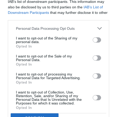
IAB’s list of downstream participants. This information may
Singurul semnal de ameliorare în termeni de sărăcie
also be disclosed by us to third parties on the
IAB’s List of
Downstream Participants
that may further disclose it to other
se înregistrează în grupul persoanelor în vârstă care
third parties.
trăiesc singure, în cadrul căruia incidenţa a scăzut de
Personal Data Processing Opt Outs
la 10,1% la 8,6%, potrivit ISTAT. Institutul semnalează,
de asemenea, că
2,8% dintre familiile italiene
I want to opt-out of the Sharing of my
personal data.
prezintă un „risc de sărăcie”,
veniturile lor fiind uşor
Opted In
superioare pragului acesteia. Italia a intrat în
I want to opt-out of the Sale of my
Personal Data.
r
ecesiune economică la sfârşitul lui 2011
, iar criza
Opted In
continuă să se accentueze, context în care şomajul
I want to opt-out of processing my
a atins, în mai, un nivel-record de
12,2%
.
Personal Data for Targeted Advertising.
Opted In
I want to opt-out of Collection, Use,
Retention, Sale, and/or Sharing of my
Articolul anterior
See
Personal Data that Is Unrelated with the
În UE, dar nu şi în lumea civilizată.
more
Purposes for which it was collected.
Jumătate dintre români nu au canalizare
Opted In
Următorul articol