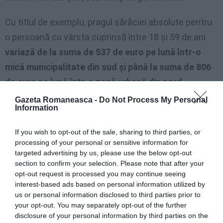
Cu titlul de exemplu, pragul sărăciei absolute pentru
o persoană cu vârsta cuprinsă între 18 şi 59 de ani
variază de la suma de 537 de euro pe lună într-o
mică municipalitate din sud şi până la suma de 806
de euro pe lună într-o zonă urbană din nord.
Gazeta Romaneasca -
Do Not Process My Personal
Alte persoane recenzate în acest studiu trăiesc într-
Information
o „sărăcie relativă”, al cărei prag a fost stabilit pentru
If you wish to opt-out of the sale, sharing to third parties, or
2012 la un venit de 990,88 de euro pentru o familie cu
processing of your personal or sensitive information for
doi membri. Sărăcia relativă a înregistrat o creştere
targeted advertising by us, please use the below opt-out
section to confirm your selection. Please note that after your
în numeroase tipuri de familii şi în toate regiunile ţării,
opt-out request is processed you may continue seeing
trecând de la
4,9% în 2011 la 6,2% în nordul bogat,
interest-based ads based on personal information utilized by
us or personal information disclosed to third parties prior to
de la 6,4% la 7,1% în centru şi de la 23,3% la 26,2%
your opt-out. You may separately opt-out of the further
în sudul defavorizat
.
disclosure of your personal information by third parties on the