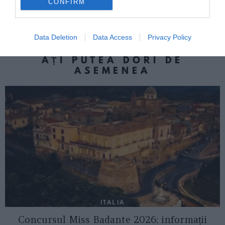
CONFIRM
Luminița, dispărută fără urmă de patru
luni
Data Deletion
Data Access
Privacy Policy
AȚI PUTEA DORI DE
ASEMENEA
ITALIA
Concursul Miss Badante 2026: informații