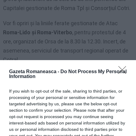
Capitalei gestionate de Roma Tpl şi Consorțiul Cotri.
Vor fi opriri şi la liniile ferate gestionate de Atac
Roma-Lido şi Roma-Viterbo
, pentru protestul de 4
ore, organizat de Orsa de la 8.30 la 12.30. Incert, de
asemenea, serviciul de transport regional operat de
Cotral.
Gazeta Romaneasca -
Do Not Process My Personal
Vor fi două proteste
: unul de opt ore de la 8.30 la
Information
16.30 lansat de FILT CGIL, FIT CISL , Uiltrasporti și
If you wish to opt-out of the sale, sharing to third parties, or
UGL transporti. Al doilea, proclamat de Faisa Cisal şi
processing of your personal or sensitive information for
Sul CT de 4 ore, respectiv 8.30 – 12.30 și 12.30 –
targeted advertising by us, please use the below opt-out
section to confirm your selection. Please note that after your
16.30.
opt-out request is processed you may continue seeing
interest-based ads based on personal information utilized by
us or personal information disclosed to third parties prior to
Articolul anterior
See
your opt-out. You may separately opt-out of the further