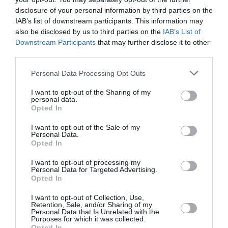
Tania Budi revine în televiziune, după 15
more
disclosure of your personal information by third parties on the
ani. Va prezenta o emisiune la TVR
IAB’s list of downstream participants. This information may
also be disclosed by us to third parties on the
IAB’s List of
Următorul articol
Downstream Participants
that may further disclose it to other
Mădălina Ghenea, prima femeie care a
third parties.
cucerit-o pe mama lui Gerard Butler
Personal Data Processing Opt Outs
I want to opt-out of the Sharing of my
AȚI PUTEA DORI DE
personal data.
ASEMENEA
Opted In
I want to opt-out of the Sale of my
Personal Data.
Opted In
I want to opt-out of processing my
Personal Data for Targeted Advertising.
Opted In
I want to opt-out of Collection, Use,
Retention, Sale, and/or Sharing of my
Personal Data that Is Unrelated with the
Purposes for which it was collected.
Opted In