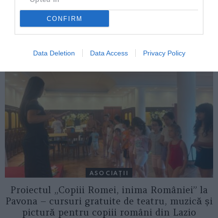
ITALIA
CONFIRM
Concursul Miss Badante 2026: informații
despre înscrieri și participare
Data Deletion
Data Access
Privacy Policy
ASOCIAŢII
Proiectul „Copiii Romei, inima României” la
Pavona – cursuri gratuite de teatru, muzică și
pictură pentru copiii români din Lazio