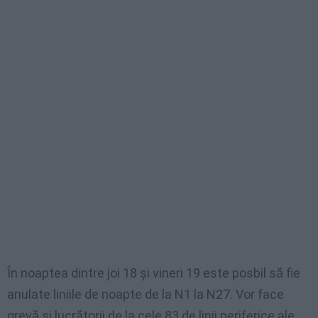
În noaptea dintre joi 18 și vineri 19 este posbil să fie
anulate liniile de noapte de la N1 la N27. Vor face
grevă şi lucrătorii de la cele 83 de linii periferice ale