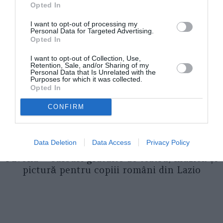
Opted In
I want to opt-out of processing my
Personal Data for Targeted Advertising.
Opted In
I want to opt-out of Collection, Use,
Retention, Sale, and/or Sharing of my
Personal Data that Is Unrelated with the
Purposes for which it was collected.
Opted In
CONFIRM
ASOCIAŢII
Data Deletion
Data Access
Privacy Policy
Proiectul „Copiii Romei, inima României” la
Pavona – cursuri gratuite de teatru, muzică și
pictură pentru copiii români din Lazio