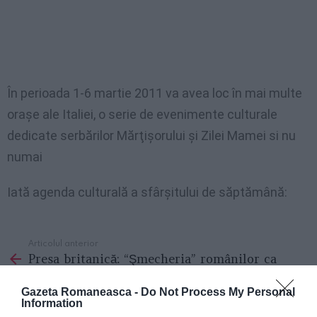
În perioada 1-6 martie 2011 va avea loc în mai multe
oraşe ale Italiei, o serie de evenimente culturale
dedicate serbărilor Mărţişorului şi Zilei Mamei si nu
numai
Iată agenda culturală a sfârşitului de săptămână:
Articolul anterior
See
Presa britanică: “Şmecheria” românilor ca
more
să evite asigurarea maşinii în UK
Gazeta Romaneasca -
Do Not Process My Personal
Următorul articol
Information
VIDEO/ Un italian fură un cd cu manele