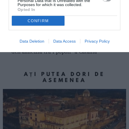
Personal Data that Is Unrelated with the
Purposes for which it was collected.
Opted In
Articolul anterior
See
CONFIRM
Ius soli la Sesto San Giovanni / Bogdan
more
Crăiţă: „Este vorba de un gest simbolic”
Următorul articol
Data Deletion
Data Access
Privacy Policy
SI. RO. Onlus organizza la “Festa nazionale
dell’amicizia tra i popoli” a Catania
AȚI PUTEA DORI DE
ASEMENEA