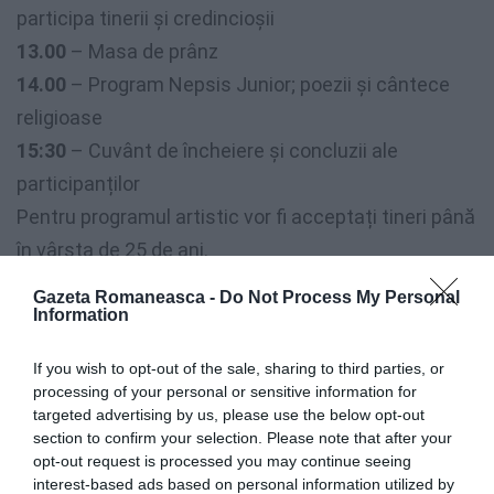
participa tinerii și credincioșii
13.00
– Masa de prânz
14.00
– Program Nepsis Junior; poezii și cântece
religioase
15:30
– Cuvânt de încheiere și concluzii ale
participanților
Pentru programul artistic vor fi acceptați tineri până
în vârsta de 25 de ani.
Fiecare grup va avea rezervat un timp care va varia
Gazeta Romaneasca -
Do Not Process My Personal
în funcție de numărul participanților între 10 și
Information
maxim 20 minute.
If you wish to opt-out of the sale, sharing to third parties, or
(sursa:
Episcopia Italiei
)
processing of your personal or sensitive information for
targeted advertising by us, please use the below opt-out
section to confirm your selection. Please note that after your
opt-out request is processed you may continue seeing
interest-based ads based on personal information utilized by