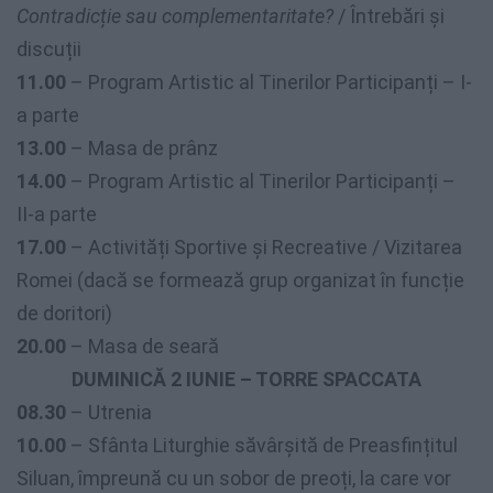
Contradicție sau complementaritate?
/ Întrebări și
discuții
11.00
– Program Artistic al Tinerilor Participanți – I-
a parte
13.00
– Masa de prânz
14.00
– Program Artistic al Tinerilor Participanți –
II-a parte
17.00
– Activități Sportive și Recreative / Vizitarea
Romei (dacă se formează grup organizat în funcție
de doritori)
20.00
– Masa de seară
DUMINICĂ 2 IUNIE – TORRE SPACCATA
08.30
– Utrenia
10.00
– Sfânta Liturghie săvârșită de Preasfințitul
Siluan, împreună cu un sobor de preoți, la care vor