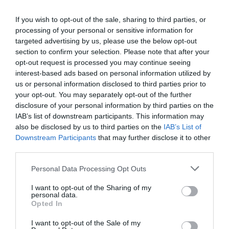
inaugurate în 2010 şi 2011 la Bălți, Cahul, Ungheni,
If you wish to opt-out of the sale, sharing to third parties, or
Almeria, Edinburgh, Vancouver.
processing of your personal or sensitive information for
targeted advertising by us, please use the below opt-out
Informatii suplimentare
section to confirm your selection. Please note that after your
opt-out request is processed you may continue seeing
Consulul României la Catania este Adriana Elena
interest-based ads based on personal information utilized by
us or personal information disclosed to third parties prior to
Moţa
.
your opt-out. You may separately opt-out of the further
disclosure of your personal information by third parties on the
Coordonatele oficiului consular sunt: Via
IAB’s list of downstream participants. This information may
Misterbianco nr. 1, CP 95131, Catania.
also be disclosed by us to third parties on the
IAB’s List of
Downstream Participants
that may further disclose it to other
third parties.
Articolul anterior
See
Personal Data Processing Opt Outs
Andi Rădiu (Gazeta Românească) la a doua
more
ediţie a videoconferinţei jurnaliştilor
I want to opt-out of the Sharing of my
personal data.
români de pretutindeni
Opted In
Următorul articol
I want to opt-out of the Sale of my
Teodor Baconschi a inaugurat Consulatul