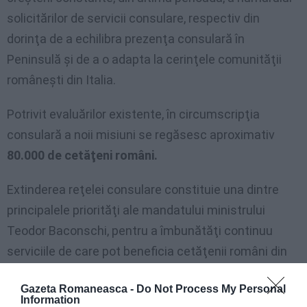
solicitărilor de servicii consulare, respectiv din
dorinţa de a echilibra prezenţa consulară în
Peninsulă şi de a o adapta la cerinţele comunităţii
româneşti din Italia.
Potrivit evaluărilor existente, în circumscripţia
consulară a noii misiuni se regăsesc aproximativ
80.000 de cetăţeni români.
Extinderea reţelei consulare constituie una dintre
principalele priorităţi ale mandatului ministrului
Teodor Baconschi, pentru a îmbunătăţi continuu
serviciile de care pot beneficia cetăţenii români din
afara graniţelor.
Gazeta Romaneasca -
Do Not Process My Personal
Information
Misiunea de la Catania se adaugă noilor consulate