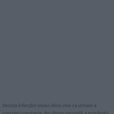
Decizia înfiinţării noului oficiu vine ca urmare a
creşterii constante, din ultima perioadă, a numărului