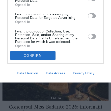
Personal Data.
românesc din Catania: „Ne croim o nouă
Opted In
soartă şi în Sicilia”
I want to opt-out of processing my
Personal Data for Targeted Advertising.
Opted In
AȚI PUTEA DORI DE
I want to opt-out of Collection, Use,
ASEMENEA
Retention, Sale, and/or Sharing of my
Personal Data that Is Unrelated with the
Purposes for which it was collected.
Opted In
CONFIRM
Data Deletion
Data Access
Privacy Policy
ITALIA
Concursul Miss Badante 2026: informații