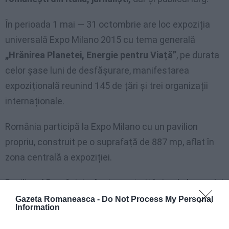
În perioada 1 mai — 31 octombrie are loc expoziția
universală Expo Milano 2015 cu tema generală
„Hrănirea Planetei, Energie pentru Viață”
, pe durata
celor șase luni de desfășurare, manifestarea
expozițională reunind 145 de țări și trei organizații
internaționale.
România participă la Expo Milano cu un pavilion
propriu, construit pe o suprafață de 887 mp, aflat în
zona centrală a expoziției.
Pavilionul României a fost construit în jurul sloganului
„În armonie cu natura/Living with nature”
, pornind de
Gazeta Romaneasca -
Do Not Process My Personal
Information
la identitatea culturală și spirituală a poporului român
și de la respectul acestuia pentru natură. De