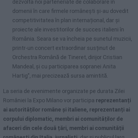
dezvolta noi parteneriate de colaborare în
domenii în care firmele românești și-au dovedit
competitivitatea în plan internațional, dar și
proiecte ale investitorilor de succes italieni în
România. Seara se va încheia pe sunetul muzicii,
printr-un concert extraordinar susținut de
Orchestra Română de Tineret, dirijor Cristian
Mandeal, și cu participarea sopranei Anita
Hartig”, mai precizează sursa amintită.
La seria de evenimente organizate pe durata Zilei
României la Expo Milano vor participa
reprezentanți
ai autorităților române și italiene, reprezentanți ai
corpului diplomatic, membri ai comunităților de
afaceri din cele două țări, membri ai comunității
românești din Italia, jurnaliști,
dar și publicul larg.