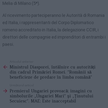
Melia di Milano (5*).
Al ricevimento parteciperanno le Autorità di Romania
ed Italia, i rappresentanti del Corpo Diplomatico
romeno accreditato in Italia, la delegazione CCIR, i
direttori delle compagnie ed imprenditori di entrambi i
paesi.
Articolul anterior
See
Ministrul Diasporei, întâlnire cu autorități
more
din cadrul Primăriei Romei. ”Românii să
beneficieze de predare în limba română”
Următorul articol
Premierul Ungariei provoacă: imagini cu
simbolurile „Ungariei Mari” şi „Ţinutului
Secuiesc”. MAE: Este inacceptabil