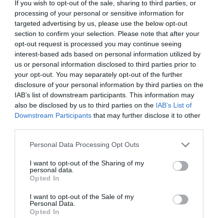
If you wish to opt-out of the sale, sharing to third parties, or
processing of your personal or sensitive information for
asemenea, conceptul Pavilionului pornește de la
targeted advertising by us, please use the below opt-out
reinterpretarea arhitecturală a unei locuințe
section to confirm your selection. Please note that after your
românești tradiționale, integrate în fluxul
opt-out request is processed you may continue seeing
interest-based ads based on personal information utilized by
contemporan prin mijloace moderne de prezentare
us or personal information disclosed to third parties prior to
audio-video, soluții tehnologice inovatoare.
your opt-out. You may separately opt-out of the further
disclosure of your personal information by third parties on the
IAB’s list of downstream participants. This information may
also be disclosed by us to third parties on the
IAB’s List of
EXPO Milano, România se face de râs. «În vitrină, văd doar o tavă
Downstream Participants
that may further disclose it to other
cu chifle»
third parties.
Marius Tudosiei despre Pavilionul României: «Mi-a venit să întru în
pământ de ruşine!»
Personal Data Processing Opt Outs
”Este revoltător, ia tradițională de la Milano pare o banală bluză”,
I want to opt-out of the Sharing of my
protest împotriva MAE
personal data.
Opted In
Șase artiști români din Milano expun la Pavilionul României de la
EXPO 2015
I want to opt-out of the Sale of my
Personal Data.
Iniţiative din Argeş la standul României de la Expo 2015, Milano
Opted In