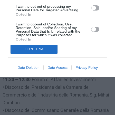
I want to opt-out of processing my
Personal Data for Targeted Advertising.
Programma – Giornata della Romania all’EXPO
Opted In
MILANO – 29 Luglio
I want to opt-out of Collection, Use,
Retention, Sale, and/or Sharing of my
Personal Data that Is Unrelated with the
10:30 – 11:30
Apertura Ufficiale – Giornata della
Purposes for which it was collected.
Opted In
Romania – evento ospitato dal Padiglione Nazionale
della Romania all’Expo Milano
CONFIRM
• Cerimonia di apertura ed intonazione degli inni
• Discorsi delle Autorità provenienti dalla Romania e
Data Deletion
Data Access
Privacy Policy
dall’Italia
11:30 – 12:30 F
orum di Affari ed Investimenti
• Discorso del Presidente della Camera de
Commercio e dell’Industria della Romania, Sig. Mihai
Daraban
• Discorso del Commissario Generale della Romania