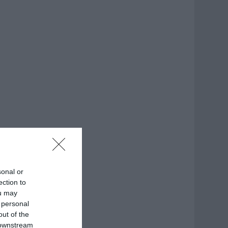
sonal or
ection to
ou may
 personal
out of the
 downstream