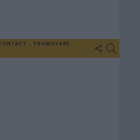
CONTACT
PROMOVARE
FOLLOW
SEARCH
US
Couple Photoshoot Paris