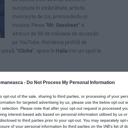
susţinute în străinătate, artista
munceşte de zor, promovându-şi
muzica. Piesa
"Mr. Saxobeat"
a
atrecut de 50 de milioane de accesări
pe YouTube. Românca profită de
i piesă,
"Cliche
", apare în
Italia
într-un spot la
omaneasca -
Do Not Process My Personal Information
to opt-out of the sale, sharing to third parties, or processing of your per
formation for targeted advertising by us, please use the below opt-out s
r selection. Please note that after your opt-out request is processed y
eing interest-based ads based on personal information utilized by us or
disclosed to third parties prior to your opt-out. You may separately opt-
losure of your personal information by third parties on the IAB’s list of