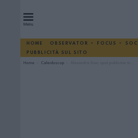
Menu
HOME
OBSERVATOR
FOCUS
SOC
PUBBLICITÀ SUL SITO
You are here:
Home
Caleidoscop
Alexandra Stan, spot publicitar în Italia VIDEO