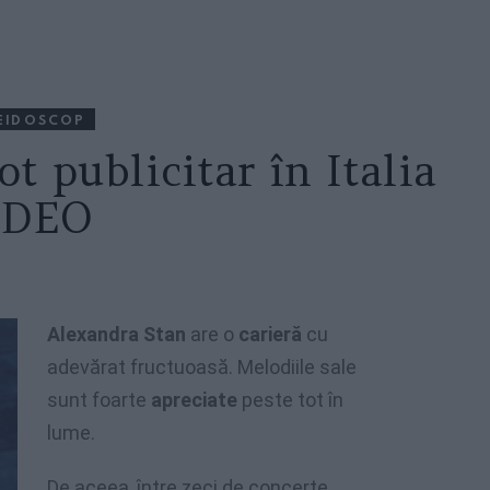
EIDOSCOP
t publicitar în Italia
IDEO
Alexandra Stan
are o
carieră
cu
adevărat fructuoasă. Melodiile sale
sunt foarte
apreciate
peste tot în
lume.
De aceea, între zeci de concerte