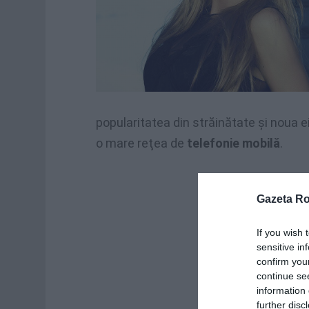
popularitatea din străinătate şi noua e
o mare reţea de
telefonie mobilă
.
Gazeta R
If you wish 
sensitive in
confirm you
continue se
information 
further disc