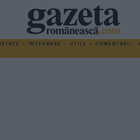
IETATE
INTEGRARE
UTILE
COMENTARII