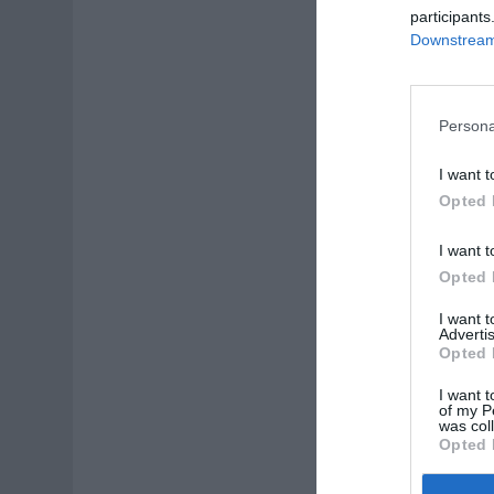
participants
Downstream 
Persona
I want t
Opted 
I want t
Opted 
I want 
Advertis
Opted 
I want t
of my P
was col
Opted 