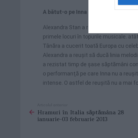
A bătut-o pe Inna la popularitate
Alexandra Stan a reuşit să depăşească
primele locuri în topurile musicale. atât
Tânăra a cucerit toată Europa cu celeb
Alexandra a reuşit să ducă linia melodi
a rezistat timp de şase săptămâni cons
o performanţă pe care Inna nu a reuşit 
intense. O astfel de reuşită nu a mai 
Articolul anterior
See
Hramuri în Italia săptămâna 28
more
ianuarie-03 februarie 2013