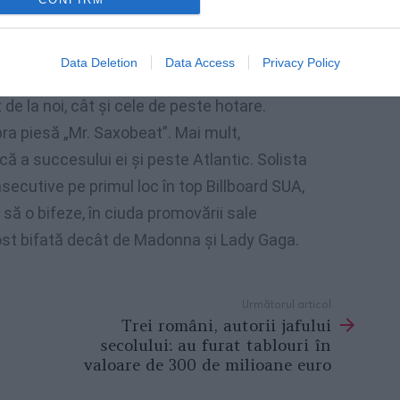
Data Deletion
Data Access
Privacy Policy
 succesul Innei în timp record, ocupând
 de la noi, cât şi cele de peste hotare.
ra piesă „Mr. Saxobeat”. Mai mult,
că a succesului ei şi peste Atlantic. Solista
ecutive pe primul loc în top Billboard SUA,
să o bifeze, în ciuda promovării sale
fost bifată decât de Madonna şi Lady Gaga.
Următorul articol
Trei români, autorii jafului
secolului: au furat tablouri în
valoare de 300 de milioane euro