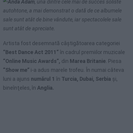
Anda Adam
, una dintre cele mai de succes soliste
autohtone, a mai demonstrat o dată de ce albumele
sale sunt atât de bine vândute, iar spectacolele sale
sunt atât de apreciate.
Artista fost desemnată câştigătoarea categoriei
“Best Dance Act 2011“
în cadrul premiilor muzicale
“Online Music Awards”,
din
Marea Britanie
. Piesa
“Show me”
i-a adus marele trofeu. În numai câteva
luni a ajuns
numărul 1
în
Turcia, Dubai, Serbia
şi,
bineînţeles, în
Anglia.