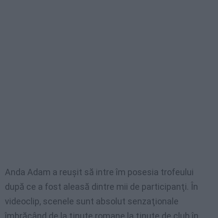
Anda Adam a reuşit să intre îm posesia trofeului
după ce a fost aleasă dintre mii de participanţi. În
videoclip, scenele sunt absolut senzaţionale
îmbrăcând de la ţinute romane la ţinute de club în