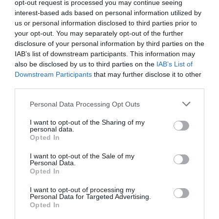
opt-out request is processed you may continue seeing
interest-based ads based on personal information utilized by
us or personal information disclosed to third parties prior to
your opt-out. You may separately opt-out of the further
disclosure of your personal information by third parties on the
Articolul anterior
See
IAB’s list of downstream participants. This information may
VIDEOGALLERY/ Din culisele întâlnirii
more
also be disclosed by us to third parties on the
IAB’s List of
primarului Alemanno cu românii de la
Downstream Participants
that may further disclose it to other
Roma
third parties.
Următorul articol
Personal Data Processing Opt Outs
Politician român acuzat că-şi bate nevasta
de faţă cu angajaţii/ VIDEO
I want to opt-out of the Sharing of my
personal data.
Opted In
I want to opt-out of the Sale of my
AȚI PUTEA DORI DE
Personal Data.
ASEMENEA
Opted In
I want to opt-out of processing my
Personal Data for Targeted Advertising.
Opted In