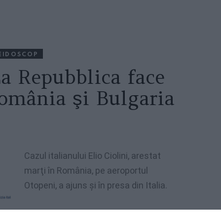
EIDOSCOP
La Repubblica face
România şi Bulgaria
Cazul italianului Elio Ciolini, arestat
marţi în România, pe aeroportul
Otopeni, a ajuns şi în presa din Italia.