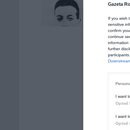
Gazeta R
If you wish 
sensitive in
confirm you
continue se
information 
further disc
participants
Downstream 
Persona
I want t
Opted 
I want t
Opted 