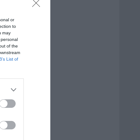
sonal or
ection to
ou may
 personal
out of the
 downstream
B’s List of