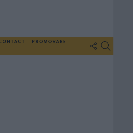
CONTACT
PROMOVARE
FOLLOW
SEARCH
US
Couple Photoshoot Paris