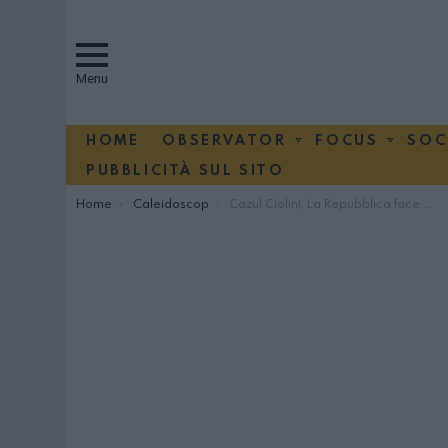
Menu
HOME
OBSERVATOR
FOCUS
SOC
PUBBLICITÀ SUL SITO
You are here:
Home
Caleidoscop
Cazul Ciolini, La Repubblica face confuzie între România şi Bulgaria