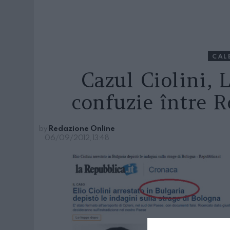
CAL
Cazul Ciolini, 
confuzie între 
by
Redazione Online
06/09/2012, 13:48