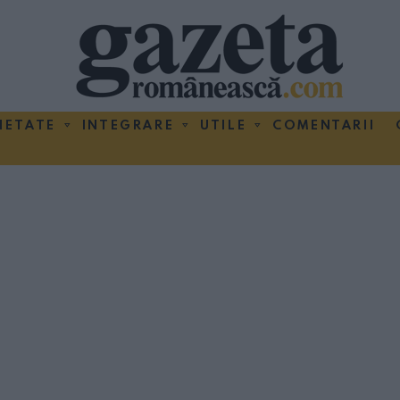
IETATE
INTEGRARE
UTILE
COMENTARII