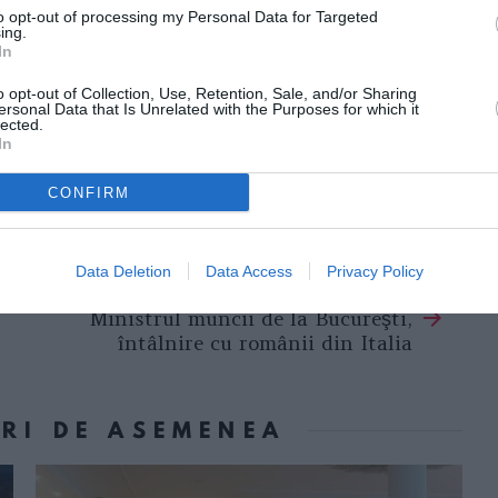
to opt-out of processing my Personal Data for Targeted
ing.
In
omâneşti, au făcut confuzie în titlul
atto Quotidiano au titrat: „Ciolini arestat în
o opt-out of Collection, Use, Retention, Sale, and/or Sharing
ersonal Data that Is Unrelated with the Purposes for which it
lected.
In
titlul greşit, „La Repubblica” a corectat
CONFIRM
Data Deletion
Data Access
Privacy Policy
Următorul articol
Ministrul muncii de la Bucureşti,
întâlnire cu românii din Italia
ORI DE ASEMENEA