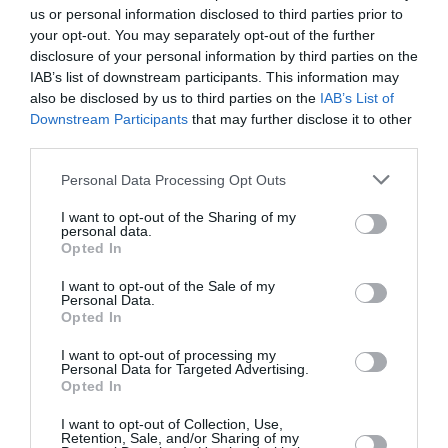
us or personal information disclosed to third parties prior to
your opt-out. You may separately opt-out of the further
Articolul anterior
See
disclosure of your personal information by third parties on the
Tinerii se pregătesc să emigreze.
more
IAB’s list of downstream participants. This information may
Concurenţă mare la facultăţile care asigură
also be disclosed by us to third parties on the
IAB’s List of
slujbe bine plătite peste hotare
Downstream Participants
that may further disclose it to other
Următorul articol
third parties.
I-a oferit un loc de “badante” pentru a o
Personal Data Processing Opt Outs
viola, italian condamnat
I want to opt-out of the Sharing of my
personal data.
Opted In
AȚI PUTEA DORI DE
ASEMENEA
I want to opt-out of the Sale of my
Personal Data.
Opted In
I want to opt-out of processing my
Personal Data for Targeted Advertising.
Opted In
I want to opt-out of Collection, Use,
Retention, Sale, and/or Sharing of my