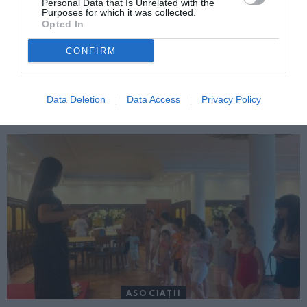
Personal Data that Is Unrelated with the
Purposes for which it was collected.
Opted In
CONFIRM
ITALIA
Concursul Miss Badante 2026: informații
Data Deletion
Data Access
Privacy Policy
despre înscrieri și participare
ASOCIAŢII