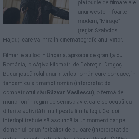
platourile de filmare ale
unui western foarte
modern, ”Mirage”
(regia: Szabolcs
Hajdu), care va intra în cinematografe anul viitor.
Filmarile au loc in Ungaria, aproape de graniţa cu
România, la câţiva kilometri de Debreţin. Dragoş
Bucur joacă rolul unui interlop român care conduce, în
tandem cu alt mafiot român (interpretat de
compatriotul său
Răzvan Vasilescu)
, o fermă de
muncitori în regim de semisclavie, care se ocupă cu
diferite activităţi mult peste limita legii. Cei doi
interlopi trebuie să ascundă la un moment dat pe
domeniul lor un fotbalist de culoare (interpretat de
actorul Isaach De Bankolé – Casino Royale (2006),