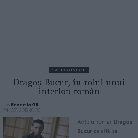
CALEIDOSCOP
Dragoş Bucur, în rolul unui
interlop român
by
Redactia GR
24/07/2013, 10:35
Actorul român
Dragoş
Bucur
se află pe