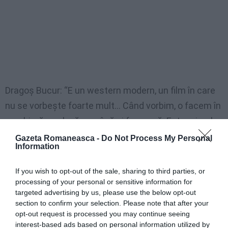
Dragoş Bucur: “E un western modern, un film în care
nu se vorbeşte foarte mult… Când vorbim, o facem în
maghiară, engleză, română şi franceză. Este primul
meu rol într-un film străin în care joc chiar rolul unui
Gazeta Romaneasca -
Do Not Process My Personal
Information
român. Nu se vorbeşte foarte mult, în schimb se
călăreşte la greu. Am multe scene călare, şi chiar
If you wish to opt-out of the sale, sharing to third parties, or
câteva galopuri în viteză. Am luat lecţii de călărie
processing of your personal or sensitive information for
targeted advertising by us, please use the below opt-out
special pentru film”, a declarat, pentru Pro TV, Dragoş
section to confirm your selection. Please note that after your
Bucur.
opt-out request is processed you may continue seeing
interest-based ads based on personal information utilized by