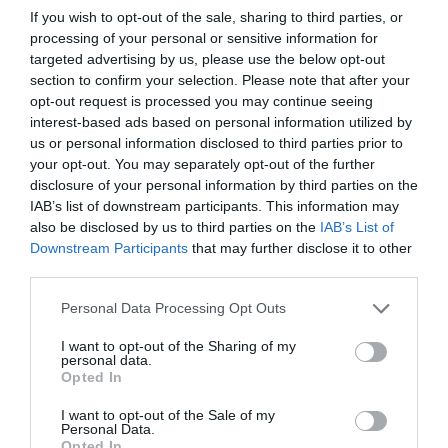
If you wish to opt-out of the sale, sharing to third parties, or
împreună în New York, în apartamentul actorului din
processing of your personal or sensitive information for
Manhattan. Recent, Gerard Butler a mers singur la o
targeted advertising by us, please use the below opt-out
section to confirm your selection. Please note that after your
petrecere şi s-a remarcat prin fidelitatea faţă de
opt-out request is processed you may continue seeing
româncă. De regulă, atunci când era singur sau
interest-based ads based on personal information utilized by
us or personal information disclosed to third parties prior to
însoţit de prieteni, obişnuia să mai flirteze cu câte un
your opt-out. You may separately opt-out of the further
model sau o actriţă, însă nu a fost cazul de data
disclosure of your personal information by third parties on the
IAB’s list of downstream participants. This information may
aceasta. “Gerard şi Mădălina sunt în continuare
also be disclosed by us to third parties on the
IAB’s List of
împreună, dar au decis să nu se mai afişeze atât de
Downstream Participants
that may further disclose it to other
des împreună.”, a mai mărturisit prietena româncei.
third parties.
Personal Data Processing Opt Outs
Articolul anterior
See
I want to opt-out of the Sharing of my
personal data.
Expoziţie de icoane bizantine la Pescara
more
Opted In
Următorul articol
I want to opt-out of the Sale of my
Ovidiu Burduşa, proprietar de hotel la
Personal Data.
Roma: „Criza a fost un noroc pentru mine”
Opted In