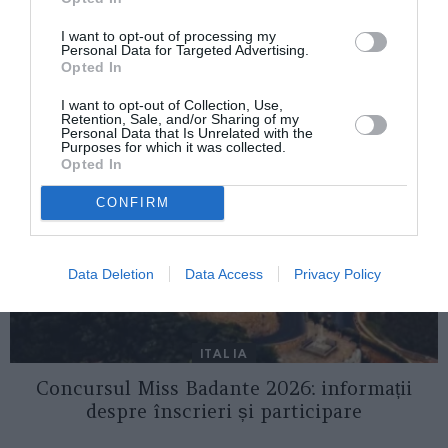
I want to opt-out of processing my
Personal Data for Targeted Advertising.
AȚI PUTEA DORI DE
Opted In
ASEMENEA
I want to opt-out of Collection, Use,
Retention, Sale, and/or Sharing of my
Personal Data that Is Unrelated with the
Purposes for which it was collected.
Opted In
CONFIRM
Data Deletion
Data Access
Privacy Policy
ITALIA
Concursul Miss Badante 2026: informații
despre înscrieri și participare