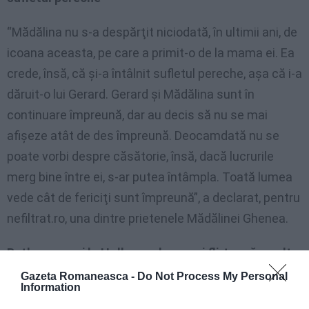
“Mădălina nu s-a despărţit niciodată, în ultimii ani, de
icoana aceasta, pe care a primit-o de la mama ei. Ea
crede, însă, că şi-a întâlnit sufletul pereche, aşa că i-a
dăruit-o lui Gerard. Gerard şi Mădălina sunt în
continuare împreună, dar au decis să nu se mai
afişeze atât de des împreună. Deocamdată nu se
poate vorbi despre căsătorie, însă, dacă lucrurile
merg bine între ei, s-ar putea întâmpla. Toată lumea
vede cât de fericiţi sunt împreună”, a declarat, pentru
nefiltrat.ro, una dintre prietenele Mădălinei Ghenea.
Butler, un crai la Hollywood, nu mai flirtează cu alte
femei
Gazeta Romaneasca -
Do Not Process My Personal
Information
În prezent, Mădălina Ghenea şi Gerard Butler locuiesc