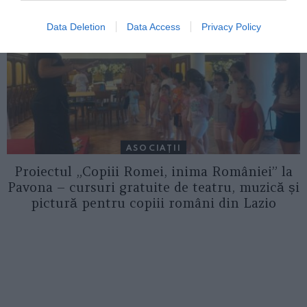
Data Deletion
Data Access
Privacy Policy
ASOCIAŢII
Proiectul „Copiii Romei, inima României” la
Pavona – cursuri gratuite de teatru, muzică și
pictură pentru copiii români din Lazio