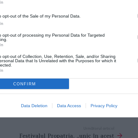
In
condiţii
o opt-out of the Sale of my Personal Data.
In
ipatul Monaco, împreună cu fiul ei, Ayan, ar
to opt-out of processing my Personal Data for Targeted
ing.
iginal al emisiunii. „În mare parte, e o
In
eşti, actualitate şi promovări, ceva nostalgie
o opt-out of Collection, Use, Retention, Sale, and/or Sharing
fi că nu aş putea veni săptămânal, nici
ersonal Data that Is Unrelated with the Purposes for which it
lected.
ziune, are şi Ayan drepturile lui. Le-am propus
In
o ediţie în direct şi una înregistrată. Dacă
CONFIRM
om putea intra mai adânc în negocieri. Nu aş
roiect care să mă ţină departe de copilul
Data Deletion
Data Access
Privacy Policy
Următorul articol
Festivalul Propatria, „unic în acest