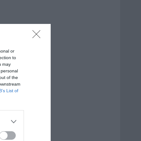
sonal or
ection to
ou may
 personal
out of the
 downstream
B’s List of