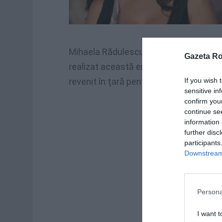
Mihaela Rădulescu pentru paginademedi
Gazeta R
realizat această emisiune la Antena 1.
revenit în ţară pentru unele ediţii spec
If you wish 
sensitive in
confirm you
continue se
information 
further disc
participants
Downstream 
Persona
I want t