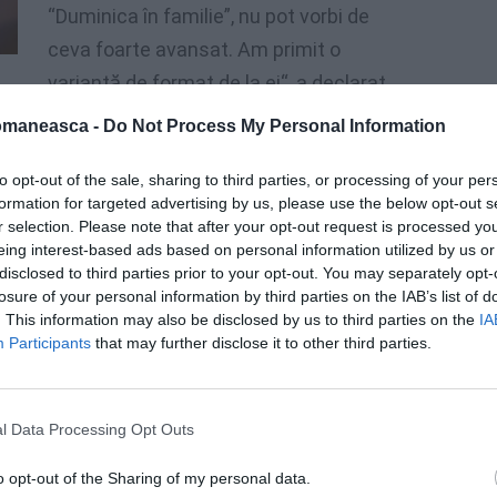
“Duminica în familie”, nu pot vorbi de
ceva foarte avansat. Am primit o
variantă de format de la ei“, a declarat
a.ro. În trecut, prezentatoarea TV a
omaneasca -
Do Not Process My Personal Information
 Ea locuieşte în Monaco din 2009, dar a
iale ale unor emisiuni TV.
to opt-out of the sale, sharing to third parties, or processing of your per
formation for targeted advertising by us, please use the below opt-out s
r selection. Please note that after your opt-out request is processed y
eing interest-based ads based on personal information utilized by us or
disclosed to third parties prior to your opt-out. You may separately opt-
losure of your personal information by third parties on the IAB’s list of
. This information may also be disclosed by us to third parties on the
IA
Participants
that may further disclose it to other third parties.
l Data Processing Opt Outs
o opt-out of the Sharing of my personal data.