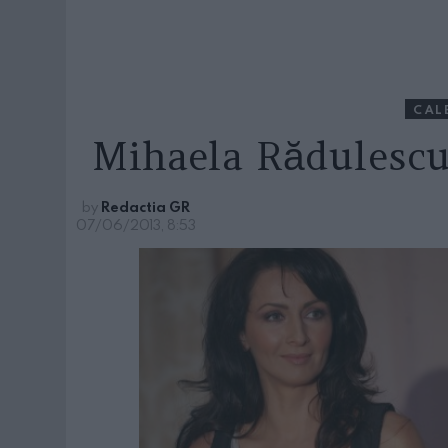
CAL
Mihaela Rădulescu
by
Redactia GR
07/06/2013, 8:53