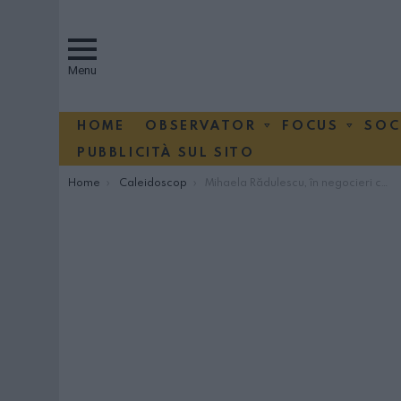
Menu
HOME
OBSERVATOR
FOCUS
SOC
PUBBLICITÀ SUL SITO
You are here:
Home
Caleidoscop
Mihaela Rădulescu, în negocieri cu TVR