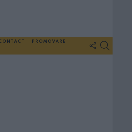
CONTACT
PROMOVARE
FOLLOW
SEARCH
US
Couple Photoshoot Paris