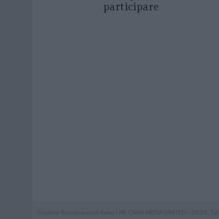
participare
Gazeta Românească Italia | MY OWN MEDIA LIMITED - 2025. Tutti i 