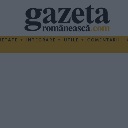
IETATE
INTEGRARE
UTILE
COMENTARII